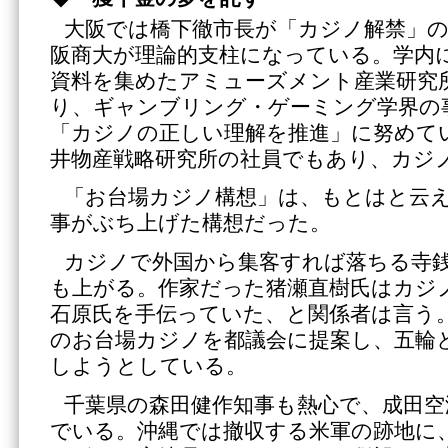
大阪では橋下徹市長が「カジノ解禁」
阪商大が理論的支柱になっている。学内
資料を集めたアミューズメント産業研究
り、ギャンブリング・ゲーミング学界の
「カジノの正しい理解を推進」に努めて
井物産戦略研究所の社員でもあり、カジ
「お台場カジノ構想」は、もとはと云
事がぶち上げた構想だった。
カジノで外国から集客すれば落ちる寺
も上がる。作家だった猪瀬直樹氏はカジ
石原氏を手伝っていた、と関係者は言う
のお台場カジノを都議会に提案し、五輪
しようとしている。
千葉県の森田健作知事も熱心で、成田空
でいる。沖縄では撤収する米軍の跡地に