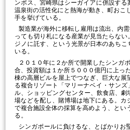
ンボス、宮崎県はシーガイアに併設する
温泉街の活性化にと熱海が動き、町おこ
手を挙げている。
製造業が海外に移転し雇用は流出、内需
っても切り札になる産業が見当たらない
ジノに託す、という光景が日本のあちこ
いる。
２０１０年に２か所で開業したシンガ
合、投資額は１か所５０００億円に上っ
棟の高層ビルを屋上でつなぎ、巨大な展
る複合リゾート「マリーナベイ・サンズ
ル、ショッピングセンター、飲食店、劇
場などを配し、賭博場は地下にある。カ
で複合施設全体の採算を高めよう、とい
る。
シンガポールに負けるな、とばかりお