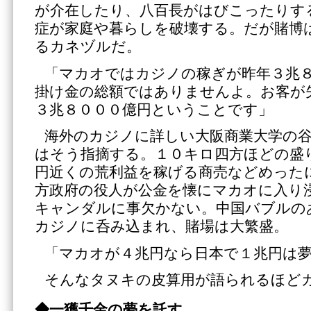
が介在したり、八百長がはびこったりす
症が家庭や暮らしを破壊する。だが賭博
るカネヅルだ。
「マカオではカジノの稼ぎが昨年３兆
掛け金の総額ではありませんよ。お客が
３兆８０００億円ということです」
海外のカジノに詳しい大阪商業大学の
はそう指摘する。１０キロ四方ほどの盛
円近くの荒利益を稼げる商売などめった
方政府の役人が公金を懐にマカオに入り
キャンダルに事欠かない。中国バブルの
カジノに呑み込まれ、賭場は大繁盛。
「マカオが４兆円なら日本で１兆円は
そんなタヌキの皮算用が語られるほど
◆一獲千金の夢を託す