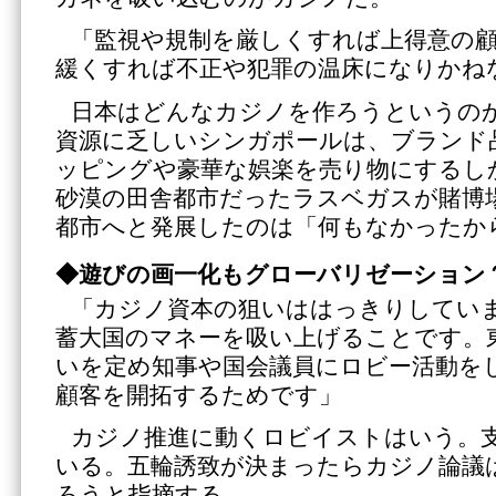
「監視や規制を厳しくすれば上得意の
緩くすれば不正や犯罪の温床になりかね
日本はどんなカジノを作ろうというの
資源に乏しいシンガポールは、ブランド
ッピングや豪華な娯楽を売り物にするし
砂漠の田舎都市だったラスベガスが賭博
都市へと発展したのは「何もなかったか
◆遊びの画一化もグローバリゼーション
「カジノ資本の狙いははっきりしてい
蓄大国のマネーを吸い上げることです。
いを定め知事や国会議員にロビー活動を
顧客を開拓するためです」
カジノ推進に動くロビイストはいう。
いる。五輪誘致が決まったらカジノ論議
ろうと指摘する。