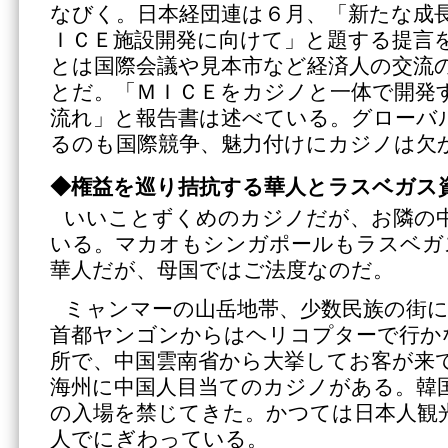
なびく。日本経団連は６月、「新たな成
ＩＣＥ施設開発に向けて」と題する提言
とは国際会議や見本市など経済人の交流
とだ。「ＭＩＣＥをカジノと一体で開発
流れ」と報告書は述べている。グローバ
るのも国際競争、魅力付けにカジノは欠
◆権益を巡り拮抗する華人とラスベガス
いいことずくめのカジノだが、お隣の
いる。マカオもシンガポールもラスベガ
華人だが、母国ではご法度なのだ。
ミャンマーの山岳地帯、少数民族の街
首都ヤンゴンからはヘリコプターで行か
所で、中国雲南省から大挙してお客が来
海州に中国人目当てのカジノがある。韓
の入場を禁じてきた。かつては日本人観
人でにぎわっている。