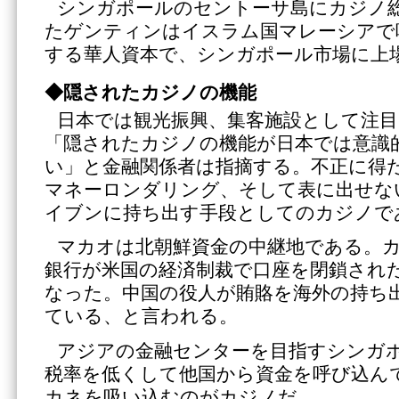
シンガポールのセントーサ島にカジノ
たゲンティンはイスラム国マレーシアで
する華人資本で、シンガポール市場に上
◆隠されたカジノの機能
日本では観光振興、集客施設として注
「隠されたカジノの機能が日本では意識
い」と金融関係者は指摘する。不正に得
マネーロンダリング、そして表に出せな
イブンに持ち出す手段としてのカジノで
マカオは北朝鮮資金の中継地である。
銀行が米国の経済制裁で口座を閉鎖され
なった。中国の役人が賄賂を海外の持ち
ている、と言われる。
アジアの金融センターを目指すシンガ
税率を低くして他国から資金を呼び込ん
カネを吸い込むのがカジノだ。