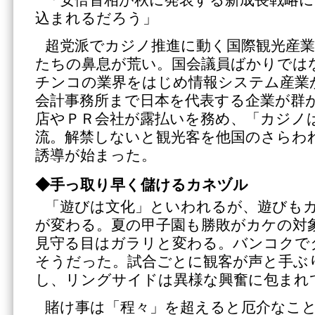
「安倍首相が秋に発表する新成長戦略
込まれるだろう」
超党派でカジノ推進に動く国際観光産業
たちの鼻息が荒い。国会議員ばかりでは
チンコの業界をはじめ情報システム産業
会計事務所まで日本を代表する企業が群
店やＰＲ会社が露払いを務め、「カジノ
流。解禁しないと観光客を他国のさらわ
誘導が始まった。
◆手っ取り早く儲けるカネヅル
「遊びは文化」といわれるが、遊びも
が変わる。夏の甲子園も勝敗がカケの対
見守る目はガラリと変わる。バンコクで
そうだった。試合ごとに観客が声と手ぶ
し、リングサイドは異様な興奮に包まれ
賭け事は「程々」を超えると厄介なこ