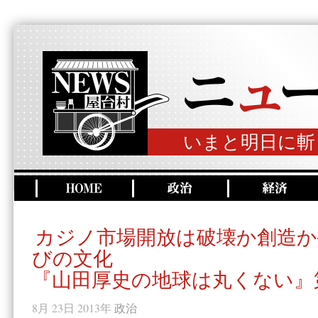
いまと明日に斬
カジノ市場開放は破壊か創造か
びの文化
『山田厚史の地球は丸くない』
8月 23日 2013年
政治