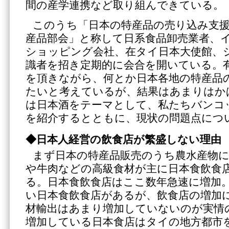
間の産学連携など取り組んできている。
このうち「日本の特産品の売り込み支
産品部会」と称して日系食品卸売業者、
ショッピング会社、在タイ日本大使館、
識者を招き定期的に会合を開いている。
を頂きながら、何とか日本各地の特産品
たいと考えているが、結果はあまりはか
は日本酒をテーマとして、私たちバンコ
を紹介するとともに、現状の問題点につ
◆日本人経営の飲食店が繁盛しない理由
まず日本の特産品販売のうち農水産物
や牛肉などの高級食材が主に日本食飲食
る。日本食飲食店はここ数年急速に増加
い日本食飲食店があるが、飲食店の増加
材輸出はあまり増加していないのが実情
増加している日本食店はタイの地方都市