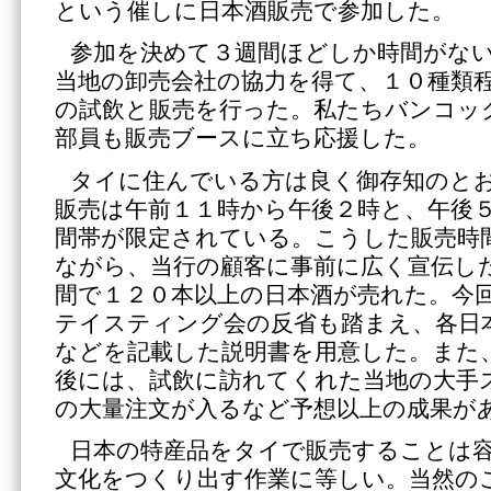
という催しに日本酒販売で参加した。
参加を決めて３週間ほどしか時間がな
当地の卸売会社の協力を得て、１０種類
の試飲と販売を行った。私たちバンコッ
部員も販売ブースに立ち応援した。
タイに住んでいる方は良く御存知のと
販売は午前１１時から午後２時と、午後
間帯が限定されている。こうした販売時
ながら、当行の顧客に事前に広く宣伝し
間で１２０本以上の日本酒が売れた。今回
テイスティング会の反省も踏まえ、各日
などを記載した説明書を用意した。また
後には、試飲に訪れてくれた当地の大手
の大量注文が入るなど予想以上の成果が
日本の特産品をタイで販売することは
文化をつくり出す作業に等しい。当然の