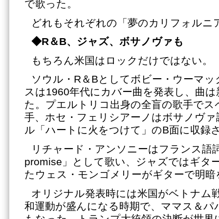
で歌った。
どれもそれぞれの「夢のカリフォルニ
◆
R＆B、ジャズ、ボサノヴァも
もちろん米国はロックだけではない。
ソウル・R＆Bとしてボビー・ウーマッ
スは1960年代にカバー曲を発表し、曲
た。プエルトリコ出身の全盲の歌手でス
手、ホセ・フェリシアーノはボサノヴァ調
ル「ハートに火をつけて」のB面に収録
リチャード・アンソニーはフランス語詞「La
promise」として歌い、ジャズではギ
たウェス・モンゴメリーがギターで明暗
オリジナル発表時には米国がベトナム
和運動が盛んになる時期で、ママス＆パ
もなった。トランプ大統領の決断が世界