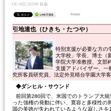
3月 10日 2025年
社会
Pocket
引地達也（ひきち・たつや）
特別支援が必要な方の
大学校」学長、博士（
学院大学准教授、文部
支援アドバイザー、一
究所客員研究員、法定外見晴台学園大学
◆ダンヒル・サウンド
前回第280回で、米国でのトランプ大
った強権の発動に伴い、寛容と多様性の
国の美徳が失われているような寂しさを19