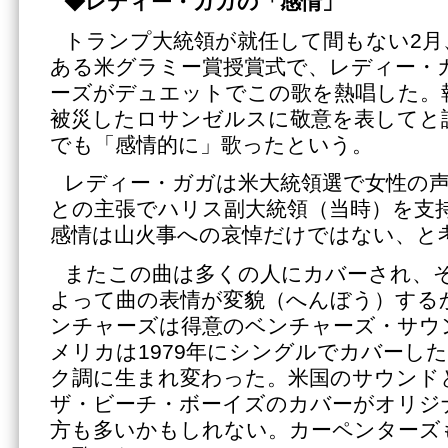
◆レディー・ガガの「感情」
トランプ大統領が就任して間もない2月
ある米グラミー賞授賞式で、レディー・
ーズがデュエットでこの歌を熱唱した。
被災したロサンゼルスに敬意を表してと
でも「感情的に」歌ったという。
レディー・ガガは米大統領選で女性の
との主張でハリス副大統領（当時）を支
感情は山火事への哀悼だけではない、と
またこの曲は多くの人にカバーされ、
よって曲の表情が変貌（へんぼう）する
ンチャーズは得意のベンチャーズ・サウ
メリカは1979年にシングルでカバーし
ク調に生まれ変わった。米国のサウンド
ザ・ビーチ・ボーイズのカバーがオリジ
方も多いかもしれない。カーペンターズ