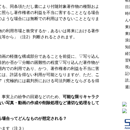
教
ても、同条項ただし書により付随対象著作物の種類およ
日
に照らし著作権者の利益を不当に害することとなる場合
時
のような場合には無断での利用はできないこととなりま
ん
東
物の利用市場と衝突するか，あるいは将来における著作
東
点等から」（注2）判断されるとされます。
浪
知
経
動画の軽微な構成部分であることを前提に、▽写り込ん
翌
目的か否か▽分離の困難性の程度▽写り込んだ著作物が
視
囲内での利用であり、かつ、著作権者の利益を不当に害
記
には、許諾を得ない利用が可能となりますが、ただ、
こ
読
す
（究極的には裁判所における司法判断とならざるを得
週
、事実上の紛争の回避などのため、
可能な限りキャラク
ない写真・動画の作成や削除処理など適切な処理をして
る場合ってどんなものが想定される？
います（注３）