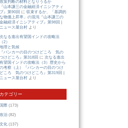
政策判断の材料となりうるか
『山本謙三の金融経済イニシアティ
ブ』第90回
に
収束するか、「基調的
な物価上昇率」の混沌『山本謙三の
金融経済イニシアティブ』第98回 |
ニュース屋台村
より
次なる進出有望国インドの攻略法
（2）
地理と気候
『バンカーの目のつけどころ 気の
つけどころ』第318回
に
次なる進出
有望国インドの攻略法（3）歴史から
の考察（上）『バンカーの目のつけ
どころ 気のつけどころ』第319回 |
ニュース屋台村
より
カテゴリー
国際
(173)
政治
(82)
文化
(137)