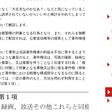
。
となく「大丈夫なのかなあ？」などと気になっているこ
も請求されていないからいいやと検討をやめてしまって
？
ついて解説します。
は複製権の対象となる行為となり、また、それらを無断
投稿して配信すれば、公衆送信権等の侵害として著作権侵
ついて通常は当該著作権者の利益を不当に害するとまで
のような趣旨のもと、著作権法は、写真の撮影、録画な
を複製し、又は複製を伴うことなく伝達する行為（「複
音に付随して対象となる事物又は音に係る著作物（簡単
など著作物における軽微な構成部分となるものに限ると
いては、一定の要件のもと、方法を問わず利用すること
の2第１項）。