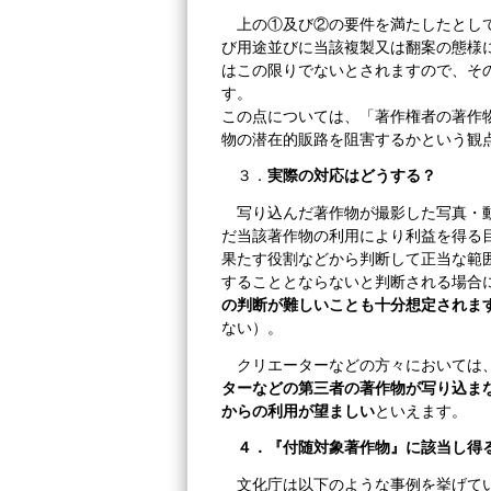
上の①及び②の要件を満たしたとし
び用途並びに当該複製又は翻案の態様
はこの限りでないとされますので、そ
す。
この点については、「著作権者の著作
物の潜在的販路を阻害するかという観
３．
実際の対応はどうする？
写り込んだ著作物が撮影した写真・
だ当該著作物の利用により利益を得る
果たす役割などから判断して正当な範
することとならないと判断される場合
の判断が難しいことも十分想定されま
ない）。
クリエーターなどの方々においては
ターなどの第三者の著作物が写り込ま
からの利用が望ましい
といえます。
４．『付随対象著作物』に該当し得
文化庁は以下のような事例を挙げて