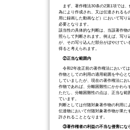
まず、著作権法30条の2第1項では
為により作成され、又は伝達されるも
用に録画した動画など）において写り
必要となります。
該当性の具体的な判断は、当該著作物
照らして判断されます。例えば、写り
が、その写り込んだ部分がぼやけてい
得ると考えられます。
②
正当な範囲内
令和2年改正前の著作権法において
作物としての利用の適用範囲を中心と
していましたが、現在の著作権法にお
作物であれば、分離困難性にかかわら
ただし、分離困難性の点は、正当な範
ています。
判断としては付随対象著作物の利用に
伝達物において付随対象著作物が果た
許されることとなります。
③
著作権者の利益の不当な侵害にな