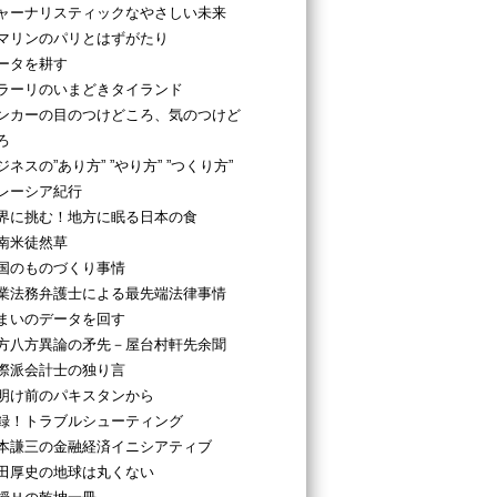
ャーナリスティックなやさしい未来
マリンのパリとはずがたり
ータを耕す
ラーリのいまどきタイランド
ンカーの目のつけどころ、気のつけど
ろ
ジネスの”あり方” ”やり方” ”つくり方”
レーシア紀行
界に挑む！地方に眠る日本の食
南米徒然草
国のものづくり事情
業法務弁護士による最先端法律事情
まいのデータを回す
方八方異論の矛先－屋台村軒先余聞
際派会計士の独り言
明け前のパキスタンから
録！トラブルシューティング
本謙三の金融経済イニシアティブ
田厚史の地球は丸くない