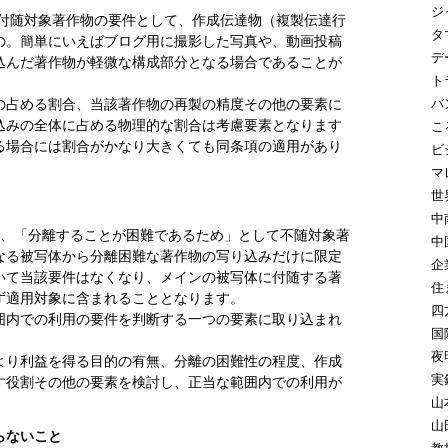
ジ
、付随対象著作物の要件として、作成伝達物（複製伝達行
タ
の。簡単にいえばブログ用に撮影した写真や、動画投稿
デ
込んだ著作物が軽微な構成部分となる場合であることが
ト
バ
の占める割合、当該著作物の再製の精度その他の要素に
込みの全体に占める物理的な割合は考慮要素となります
こ
る場合には割合がかなり大きくても同条項の適用があり
ビ
マ
世
中
は、「分離することが困難であるため」として不随対象著
中
なる被写体から分離困難な著作物の写り込みだけに限定
企
いて当該要件はなくなり、メインの被写体に付随する著
住
ず適用対象に含まれることとなります。
四
囲内での利用の要件を判断する一つの要素に取り込まれ
国
夜
より利益を得る目的の有無、分離の困難性の程度、作成
実
す役割その他の要素を検討し、正当な範囲内での利用が
山
山
らないこと