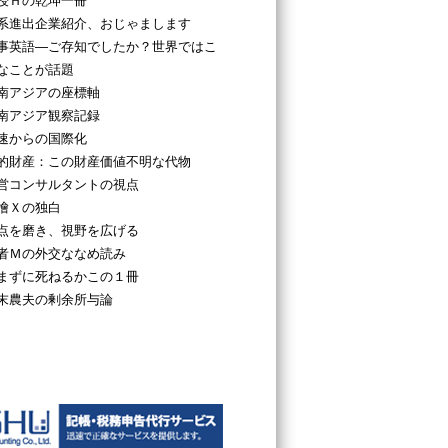
授Ｈの乾坤一冊
系進出企業紹介、おじゃまします
事英語―ご存知でしたか？世界ではこ
なことが話題
南アジアの座標軸
南アジア観察記録
速からの国際化
的財産：この財産価値不明な代物
営コンサルタントの視点
檜Ｘの独白
点を磨き、視野を広げる
者Ｍの外交ななめ読み
まずに死ねるかこの１冊
末農夫の剰余所与論