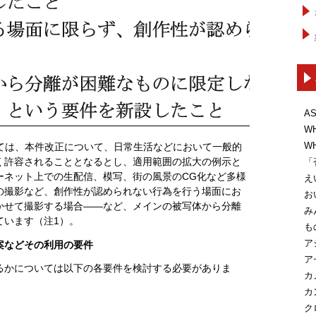
A
W
W
いては、本件改正について、日常生活などにおいて一般的
く許容されることとなるとし、適用範囲の拡大の例示と
「
ーネット上での生配信、模写、街の風景のCG化など多様
え
の撮影など、創作性が認められない行為を行う場面にお
お
かせて撮影する場合――など、メインの被写体から分離
み
ています（注1）。
も
ア
案などその利用の要件
ア
るかについては以下の各要件を検討する必要がありま
カ
カ
ク