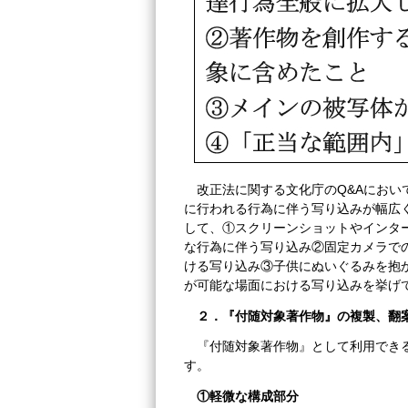
改正法に関する文化庁のQ&Aにお
に行われる行為に伴う写り込みが幅広
して、①スクリーンショットやインタ
な行為に伴う写り込み②固定カメラで
ける写り込み③子供にぬいぐるみを抱
が可能な場面における写り込みを挙げ
２．『付随対象著作物』の複製、翻
『付随対象著作物』として利用でき
す。
①
軽微な構成部分