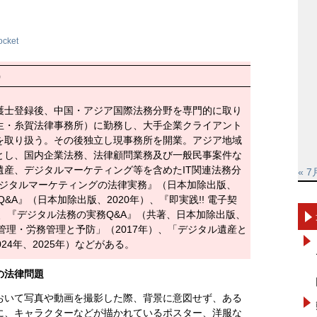
ocket
）
護士登録後、中国・アジア国際法務分野を専門的に取り
生・糸賀法律事務所）に勤務し、大手企業クライアント
を取り扱う。その後独立し現事務所を開業。アジア地域
とし、国内企業法務、法律顧問業務及び一般民事案件な
産、デジタルマーケティング等を含めたIT関連法務分
« 7
デジタルマーケティングの法律実務』（日本加除出版、
&A』（日本加除出版、2020年）、『即実践!! 電子契
）、『デジタル法務の実務Q&A』（共著、日本加除出版、
争管理・労務管理と予防」（2017年）、「デジタル遺産と
024年、2025年）などがある。
の法律問題
において写真や動画を撮影した際、背景に意図せず、ある
に、キャラクターなどが描かれているポスター、洋服な