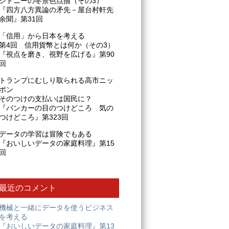
シドニーの冬景色点描（その3）
『四方八方異論の矛先－屋台村軒先
余聞』第31回
「信用」から日本を考える
第4回 信用貨幣とは何か（その3）
『視点を磨き、視野を広げる』第90
回
トランプにむしり取られる高市ニッ
ポン
そのつけの支払いは国民に？
『バンカーの目のつけどころ 気の
つけどころ』第323回
データの学習は冒険でもある
『おいしいデータの家庭料理』第15
回
最近のコメント
機械と一緒にデータを使うビジネス
を考える
『おいしいデータの家庭料理』第13