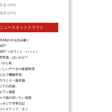
社会
(546)
経済
(975)
ニュースネットクラウド
SEANの今を読み解く
HAT^
HAT^（ホワット・ハット）
否常識」はいかが？
いがと私
いしいデータの家庭料理
んなで機械学習
のづくり一徹本舗
ジアの目線
セアン複眼
メラ猫の言いたい放題
ンボジア浮草日記
ローズアップ・タイ