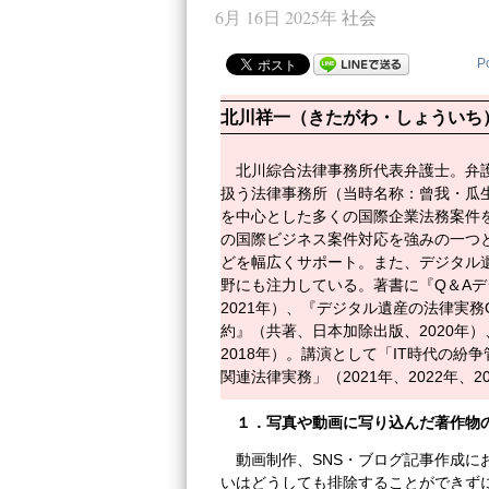
6月 16日 2025年
社会
P
北川祥一（きたがわ・しょういち
北川綜合法律事務所代表弁護士。弁
扱う法律事務所（当時名称：曾我・瓜
を中心とした多くの国際企業法務案件
の国際ビジネス案件対応を強みの一つ
どを幅広くサポート。また、デジタル遺
野にも注力している。著書に『Q＆A
2021年）、『デジタル遺産の法律実務Q
約』（共著、日本加除出版、2020年
2018年）。講演として「IT時代の紛
関連法律実務」（2021年、2022年、2
１．写真や動画に写り込んだ著作物
動画制作、SNS・ブログ記事作成
いはどうしても排除することができず