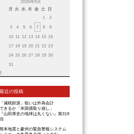
2026年8月
月
火
水
木
金
土
日
1
2
3
4
5
6
7
8
9
10
11
12
13
14
15
16
17
18
19
20
21
22
23
24
25
26
27
28
29
30
31
月
最近の投稿
「減税財源」狙いは外為会計
できるか「米国債取り崩し」
『山田厚史の地球は丸くない』第319
回
熊本地震と豪州の緊急警報システム