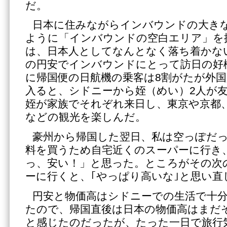
だ。
日本に住みながらインバウンドの大き
ように「インバウンドの空白エリア」を
は、日本人としてなんとなく落ち着かな
の円安でインバウンドにとって訪日の好
に帰国便の日航機の乗客は8割がたが外国
入ると、シドニーから姪（めい）2人が
姪が家族でそれぞれ来日し、東京や京都
などの観光を楽しんだ。
豪州から帰国した翌日、私は空っぽだ
料を買うため自宅近くのスーパーに行き
っ、安い！」と思った。ところがその次
ーに行くと、｢やっぱり高いな｣と思い直
円安と物価高はシドニーでの生活で十
たので、帰国直後は日本の物価高はまだ
と感じたのだったが、たった一日で旅行