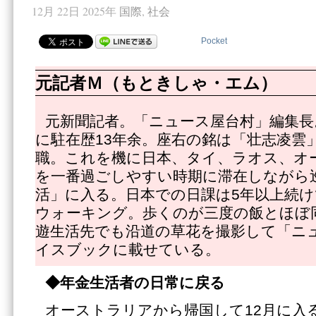
12月 22日 2025年
国際
,
社会
Pocket
元記者Ｍ（もときしゃ・エム）
元新聞記者。「ニュース屋台村」編集長
に駐在歴13年余。座右の銘は「壮志凌雲」
職。これを機に日本、タイ、ラオス、オ
を一番過ごしやすい時期に滞在しながら
活」に入る。日本での日課は5年以上続け
ウォーキング。歩くのが三度の飯とほぼ
遊生活先でも沿道の草花を撮影して「ニ
イスブックに載せている。
◆年金生活者の日常に戻る
オーストラリアから帰国して12月に入