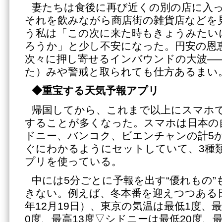
妻たちは食後に再び近くの別の店に入
それを飲みながら商店街の雑貨店などを
う私は「この次に来た時もきょうみたい
ろうか」と少し不安になった。円安の恩
次々に押し寄せるインバウンドの大波―
た）みや警戒と取られても仕方あるまい
◆重宝する天気予報アプリ
帰国してから、これまで以上にスマホ
することが多くなった。スマホは日本の
ドニー、バンコク、ビエンチャンの計5
ぐにわかるようにセットしていて、3種
プリを使っている。
中には5分ごとに予報を出す“優れもの
きない。例えば、冬本番を迎えつつある日
年12月19日）、東京の気温は最低1度、
0度、最高13度▽シドニーは最低20度、