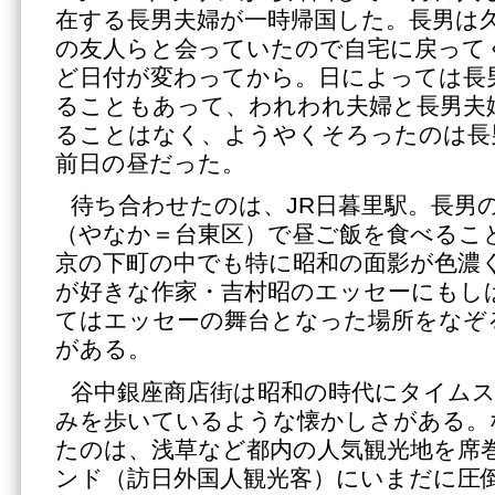
在する長男夫婦が一時帰国した。長男は
の友人らと会っていたので自宅に戻って
ど日付が変わってから。日によっては長
ることもあって、われわれ夫婦と長男夫
ることはなく、ようやくそろったのは長
前日の昼だった。
待ち合わせたのは、JR日暮里駅。長男
（やなか＝台東区）で昼ご飯を食べるこ
京の下町の中でも特に昭和の面影が色濃
が好きな作家・吉村昭のエッセーにもし
てはエッセーの舞台となった場所をなぞ
がある。
谷中銀座商店街は昭和の時代にタイム
みを歩いているような懐かしさがある。
たのは、浅草など都内の人気観光地を席
ンド（訪日外国人観光客）にいまだに圧