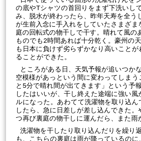
の底やTシャツの首回りをまず下洗いし
み、脱水が終わったら、昨年天寿を全うし
が生前入念に手入れをしていたさまざま
庭の回転式の物干しで干す。晴れて風の
ものでも2時間あれば十分乾く。豪州の
も日本に負けず劣らずかなり高いことが
ることができた。
ところがある日、天気予報が追いつか
空模様があっという間に変わってしまう
と5分で晴れ間が出てきます」という予
したはいいが、干し終えた途端に強い風
ルになった。あわてて洗濯物を取り込ん
したら、急に日差しが差し込んできた。
つ再び裏庭の物干しに運んだら、また雨
洗濯物を干したり取り込んだりを繰り
も、こちらの裏庭は雨が降っているのに