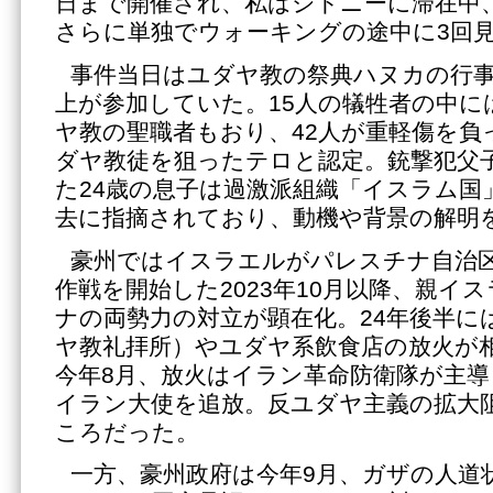
日まで開催され、私はシドニーに滞在中
さらに単独でウォーキングの途中に3回
事件当日はユダヤ教の祭典ハヌカの行事が
上が参加していた。15人の犠牲者の中に
ヤ教の聖職者もおり、42人が重軽傷を負
ダヤ教徒を狙ったテロと認定。銃撃犯父
た24歳の息子は過激派組織「イスラム国
去に指摘されており、動機や背景の解明
豪州ではイスラエルがパレスチナ自治
作戦を開始した2023年10月以降、親イ
ナの両勢力の対立が顕在化。24年後半に
ヤ教礼拝所）やユダヤ系飲食店の放火が
今年8月、放火はイラン革命防衛隊が主
イラン大使を追放。反ユダヤ主義の拡大
ころだった。
一方、豪州政府は今年9月、ガザの人道