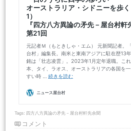
Tags:
四方八方異論の矛先－屋台村軒先余聞
コメント