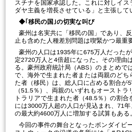
スチナを国家承認した。これに対しイス
ダヤ主義を増長させている」と主張して
◆｢移民の国｣の切実な叫び
豪州は名実共に「移民の国」であり、
止も含めた人種差別問題は喫緊かつ最重
豪州の人口は1935年に675万人だったが
定2720万人と4倍超になった。その理由
る。豪州政府統計局（ABS）のまとめでは
で、海外で生まれた者または両親のどち
た者（移民）は、総人口に占める割合が
（51.5％）、両親のいずれもオースト
トラリアで生まれた者（48.5％）の割合を
には3000万人超の人口が見込まれ、71
の最大約4600万人に増加する試算もある
今回の事件の舞台となったボンダイビ