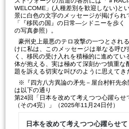
ストウォークの沿道の各所には「＃RACIS
WELCOME」(人種差別を歓迎しない)
景に白色の文字のメッセージが掲げられて
「『移民の国』の日常―シドニーを歩く〈
の写真参照）。
豪州史上最悪のテロ攻撃の一つとされ
けに私は、このメッセージは単なる呼び
く、移民の受け入れを積極的に進めてい
体が抱える、実は極めて深刻かつ慎重な
題を訴える切実な叫びのように思えてき
※『四方八方異論の矛先－屋台村軒先余
は以下の通り
第24回「日本を改めて考えつつ心躍らせ
（その4完）」（2025年11月24日付）