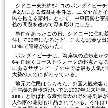
シドニー東郊約8キロのボンダイビーチで
男2人による銃乱射事件は、ユダヤ系と
民を抱える豪州にとって、中東情勢と密
義の問題を改めて浮き彫りにした。
事件があったこの日、シドニーに住む
住して36年になるけど、こんな悲惨な出
LINEで連絡があった。
ボンダイビーチは、海岸線の遊歩道が
6キロ続くコーストウォークの起点とな
にあるサザンビーチの中では最も人気が
大勢の人でにぎわっている。
地元の住民はもちろん、外国人観光客
海岸線の遊歩道沿いでは1997年以来毎年、「Scl
sea」と呼ばれる豪州最大の野外彫刻展
人作家の彫刻も出品されている。今年は10月