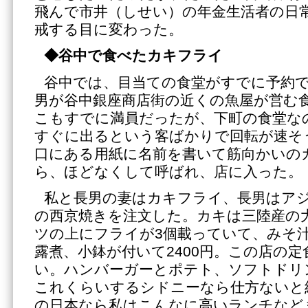
飛んで市井（しせい）の年金生活者の日
戒する目に変わった。
◆谷中で食べたカキフライ
谷中では、目当ての食堂がすでに予約
男が谷中銀座商店街の近くの魚屋が営む
こもすでに満員だったが、下町の食堂な
すぐに出るという客ばかりで回転が速そ
口にある用紙に名前を書いて筋向かいの
ら、ほどなくして呼ばれ、店に入った。
私と長男の妻はカキフライ、長男はア
の西京焼きを注文した。カキは三陸産の
ツの上にフライが3個載っていて、みそ
露煮、小鉢が付いて2400円。この店の
い。ハンバーガーとポテト、ソフトドリ
これくらいするシドニーなら仕方ないと
の日本なら私はこんなに高いランチなど