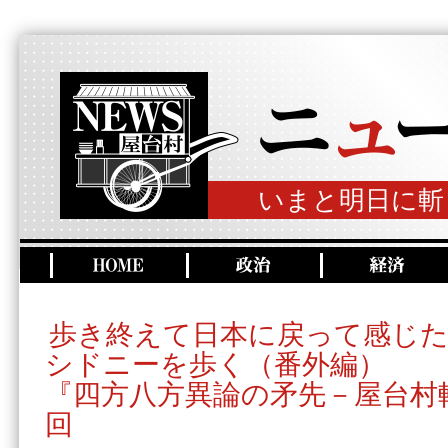
いまと明日に斬
歩き終えて日本に戻って感じ
シドニーを歩く（番外編）
『四方八方異論の矛先－屋台村
回