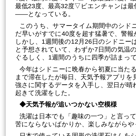
最低23度、最高32度▽ビエンチャンは最低
――となっている。
このうち、サマータイム期間中のシド
だ早いがすでに40度を超す猛暑で、警報
しかし、1週間後の12月26日のシドニーは
と予想されていて、わずか7日間の気温
ぐるしく、1週間のうちに四季が詰まっ
今年はシドニーに晩春から初夏に当たる
まで滞在したが毎日、天気予報アプリを
強さに関するデータを入手し、翌日が晴
起きて洗濯をした。
◆天気予報が追いつかない空模様
洗濯は日本でも「趣味の一つ」と言っ
苦にならないばかりか、楽しみながらや
日本で使っている固形の洗濯石けんを