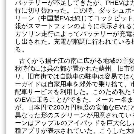
バッテリーが不足してきたが、PHEVは
行に切り替わった。この時、ダッシュボ
リーン（中国製EVは総じてコックピッ
報がスマートフォンのように表示される
ガソリン走行によってバッテリーが充電
し出された。充電が順調に行われている
る。
古くから揚子江の南に広がる地域の主
秋時代には呉の都が置かれた蘇州。旧市
り、旧市街では自動車の駐車は容易では
ーガイドは自家用車を郊外で乗り捨て、
配車サービスを利用した。このため私たち
のEVに乗ることができた。メーカー名
が、日本円で200万円程度の安価なEVだ
異なった形のスクリーンが用意されてい
ーンはアップルのアイパッドを巨大化し
種アプリが表示されていた。こうした大