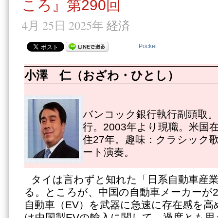
ころ』第290回
4月 25日 2025年
経済
Pocket
小澤 仁（おざわ・ひとし）
バンコック銀行執行副頭取。1
行。2003年より現職。米国
住27年。趣味：クラシック
ート演奏。
タイは言わずと知れた「日系自動車産
る。ところが、中国の自動車メーカーが2
自動車（EV）を武器に急速に存在感を高
は中国製EVの輸入に関して、過度とも思