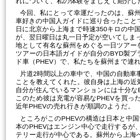
れについて、私の体験をまじえて紹介し
今回、私にとって幸運だったのは、蘇
車好きの中国人ガイドに巡り合ったこと
日に北京から上海まで時速350キロの中
が、翌日曜日は丸一日予定が空いてしま
地として有名な蘇州をめぐる一日ツアー
ツアーの日本語ガイドが自分のBYD製プ
ド車（PHEV）で、私たちを蘇州まで連
片道2時間以上の車中で、中国の自動車
ことを教えてくれた。彼自身は上海の近
自分が住んでいるマンションには十分な
このため彼は充電が容易なPHEVを買っ
近年PHEVの売れ行きが順調のようだ。
ところがこのPHEVの構造は日本と中
本のPHEVはエンジン中心で走行するが、
テリー走行が中心である。蘇州から上海