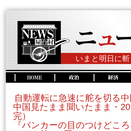
いまと明日に斬
自動運転に急速に舵を切る中
中国見たまま聞いたまま・20
完）
『バンカーの目のつけどころ