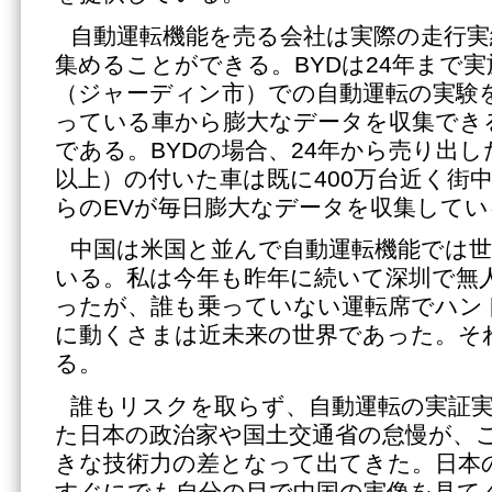
自動運転機能を売る会社は実際の走行実
集めることができる。BYDは24年まで
（ジャーディン市）での自動運転の実験
っている車から膨大なデータを収集でき
である。BYDの場合、24年から売り出し
以上）の付いた車は既に400万台近く街
らのEVが毎日膨大なデータを収集してい
中国は米国と並んで自動運転機能では
いる。私は今年も昨年に続いて深圳で無
ったが、誰も乗っていない運転席でハン
に動くさまは近未来の世界であった。そ
る。
誰もリスクを取らず、自動運転の実証
た日本の政治家や国土交通省の怠慢が、
きな技術力の差となって出てきた。日本
すぐにでも自分の目で中国の実像を見て