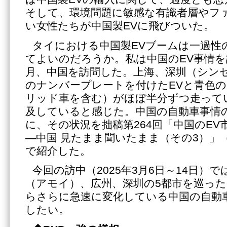
そして、環境問題に敏感な有識者層やフ
い女性たちが中国製EVに飛びついた。
タイにおける中国製EVブームは一過性
てよいのだろうか。私は中国のEV事情を
月、中国を訪問した。上海、深圳（シン
のナンバープレートを付けたEVと青色
リッド車を含む）がほぼ半分ずつ走って
及していると感じた。中国の自動車事情
に、その状況を拙稿第264回「中国のE
―中国 見たまま聞いたまま（その3）」（2
で紹介した。
今回の訪中（2025年3月6日～14日）
（アモイ）、広州、深圳の5都市を巡っ
らさらに急速に変化している中国の自動
したい。