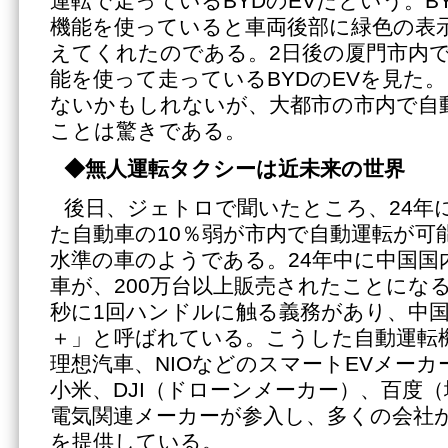
運転で走っているBYDのEVだという。B
機能を使っていると車両後部に緑色の表
えてくれたのである。2日後の厦門市内
能を使って走っているBYDのEVを見た
ないかもしれないが、大都市の市内で自
ことは驚きである。
◆無人運転タクシーは近未来の世界
後日、ジェトロで聞いたところ、24年
た自動車の10％弱が市内で自動運転が可
水準の車のようである。24年中に中国国
車が、200万台以上販売されたことになる
秒に1回ハンドルに触る義務があり、中国
＋」と呼ばれている。こうした自動運転機
理想汽車、NIOなどのスマートEVメー
小米、DJI（ドローンメーカー）、百度
電気関連メーカーが参入し、多くの会社
を提供している。