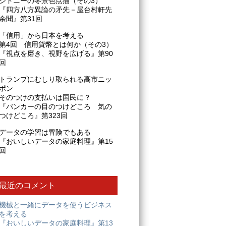
シドニーの冬景色点描（その3）
『四方八方異論の矛先－屋台村軒先
余聞』第31回
「信用」から日本を考える
第4回 信用貨幣とは何か（その3）
『視点を磨き、視野を広げる』第90
回
トランプにむしり取られる高市ニッ
ポン
そのつけの支払いは国民に？
『バンカーの目のつけどころ 気の
つけどころ』第323回
データの学習は冒険でもある
『おいしいデータの家庭料理』第15
回
最近のコメント
機械と一緒にデータを使うビジネス
を考える
『おいしいデータの家庭料理』第13