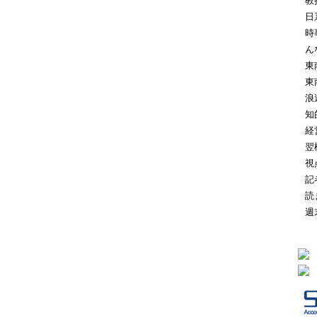
教
日
時
ん
東
東
浪
知
経
翌
視
記
読
週