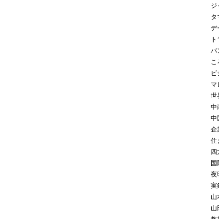
ジ
タ
デ
ト
バ
こ
ビ
マ
世
中
中
企
住
四
国
夜
実
山
山