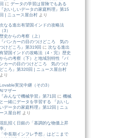
回
に
データの学習は冒険でもある
『おいしいデータの家庭料理』第15
回 | ニュース屋台村
より
次なる進出有望国インドの攻略法
（3）
歴史からの考察（上）
『バンカーの目のつけどころ 気の
つけどころ』第319回
に
次なる進出
有望国インドの攻略法（4・完）歴史
からの考察（下）と地域別特性『バ
ンカーの目のつけどころ 気のつけ
どころ』第320回 | ニュース屋台村
より
Lovable実況中継（その3）
AIマザー
『みんなで機械学習』第71回
に
機械
と一緒にデータを学習する 『おいし
いデータの家庭料理』第12回 | ニュ
ース屋台村
より
混乱招く日銀の「基調的な物価上昇
率」
「中長期インフレ予想」はどこまで