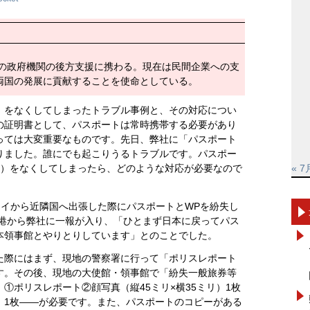
本の政府機関の後方支援に携わる。現在は民間企業への支
両国の発展に貢献することを使命としている。
）をなくしてしまったトラブル事例と、その対応につい
の証明書として、パスポートは常時携帯する必要があり
っては大変重要なものです。先日、弊社に「パスポート
りました。誰にでも起こりうるトラブルです。パスポー
ト）をなくしてしまったら、どのような対応が必要なので
« 7
タイから近隣国へ出張した際にパスポートとWPを紛失し
空港から弊社に一報が入り、「ひとまず日本に戻ってパス
本領事館とやりとりしています」とのことでした。
た際にはまず、現地の警察署に行って「ポリスレポート
す。その後、現地の大使館・領事館で「紛失一般旅券等
①ポリスレポート②顔写真（縦45ミリ×横35ミリ）1枚
）1枚――が必要です。また、パスポートのコピーがある