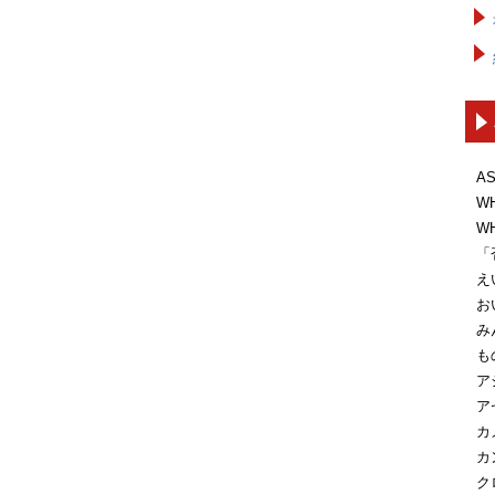
A
W
W
「
え
お
み
も
ア
ア
カ
カ
ク