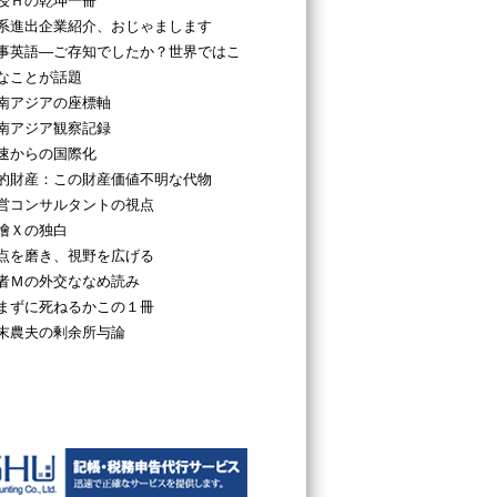
授Ｈの乾坤一冊
系進出企業紹介、おじゃまします
事英語―ご存知でしたか？世界ではこ
なことが話題
南アジアの座標軸
南アジア観察記録
速からの国際化
的財産：この財産価値不明な代物
営コンサルタントの視点
檜Ｘの独白
点を磨き、視野を広げる
者Ｍの外交ななめ読み
まずに死ねるかこの１冊
末農夫の剰余所与論