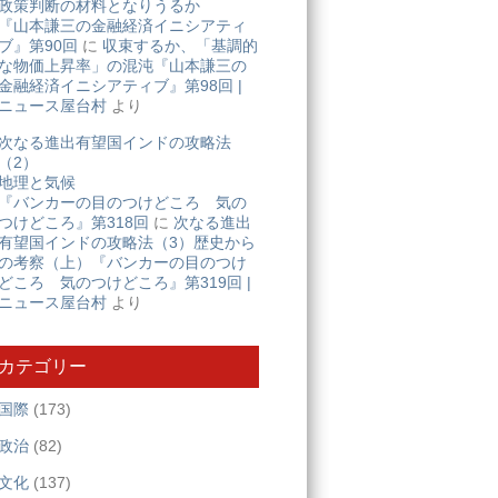
政策判断の材料となりうるか
『山本謙三の金融経済イニシアティ
ブ』第90回
に
収束するか、「基調的
な物価上昇率」の混沌『山本謙三の
金融経済イニシアティブ』第98回 |
ニュース屋台村
より
次なる進出有望国インドの攻略法
（2）
地理と気候
『バンカーの目のつけどころ 気の
つけどころ』第318回
に
次なる進出
有望国インドの攻略法（3）歴史から
の考察（上）『バンカーの目のつけ
どころ 気のつけどころ』第319回 |
ニュース屋台村
より
カテゴリー
国際
(173)
政治
(82)
文化
(137)