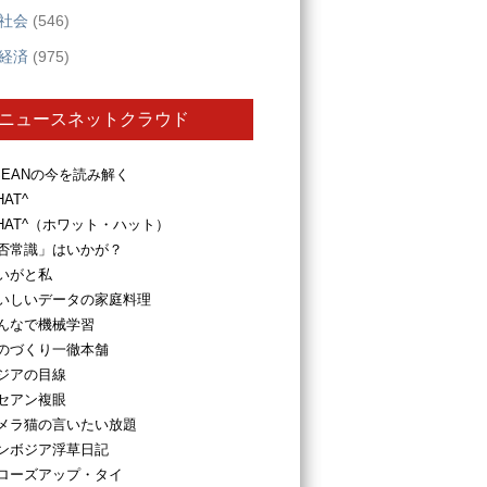
社会
(546)
経済
(975)
ニュースネットクラウド
SEANの今を読み解く
HAT^
HAT^（ホワット・ハット）
否常識」はいかが？
いがと私
いしいデータの家庭料理
んなで機械学習
のづくり一徹本舗
ジアの目線
セアン複眼
メラ猫の言いたい放題
ンボジア浮草日記
ローズアップ・タイ