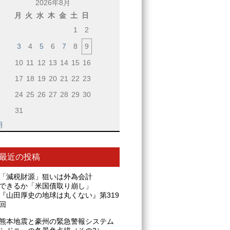
2026年8月
月
火
水
木
金
土
日
1
2
3
4
5
6
7
8
9
10
11
12
13
14
15
16
17
18
19
20
21
22
23
24
25
26
27
28
29
30
31
月
最近の投稿
「減税財源」狙いは外為会計
できるか「米国債取り崩し」
『山田厚史の地球は丸くない』第319
回
熊本地震と豪州の緊急警報システム