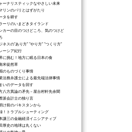
ャーナリスティックなやさしい未来
マリンのパリとはずがたり
ータを耕す
ラーリのいまどきタイランド
ンカーの目のつけどころ、気のつけど
ろ
ジネスの”あり方” ”やり方” ”つくり方”
レーシア紀行
界に挑む！地方に眠る日本の食
南米徒然草
国のものづくり事情
業法務弁護士による最先端法律事情
まいのデータを回す
方八方異論の矛先－屋台村軒先余聞
際派会計士の独り言
明け前のパキスタンから
録！トラブルシューティング
本謙三の金融経済イニシアティブ
田厚史の地球は丸くない