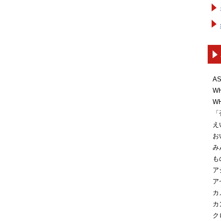
A
W
W
「
え
お
み
も
ア
ア
カ
カ
ク