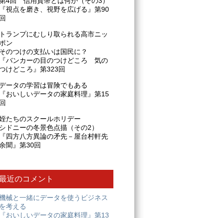
第4回 信用貨幣とは何か（その3）
『視点を磨き、視野を広げる』第90
回
トランプにむしり取られる高市ニッ
ポン
そのつけの支払いは国民に？
『バンカーの目のつけどころ 気の
つけどころ』第323回
データの学習は冒険でもある
『おいしいデータの家庭料理』第15
回
姪たちのスクールホリデー
シドニーの冬景色点描（その2）
『四方八方異論の矛先－屋台村軒先
余聞』第30回
最近のコメント
機械と一緒にデータを使うビジネス
を考える
『おいしいデータの家庭料理』第13