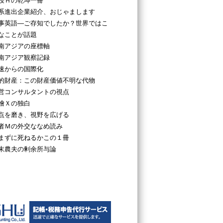
授Ｈの乾坤一冊
系進出企業紹介、おじゃまします
事英語―ご存知でしたか？世界ではこ
なことが話題
南アジアの座標軸
南アジア観察記録
速からの国際化
的財産：この財産価値不明な代物
営コンサルタントの視点
檜Ｘの独白
点を磨き、視野を広げる
者Ｍの外交ななめ読み
まずに死ねるかこの１冊
末農夫の剰余所与論