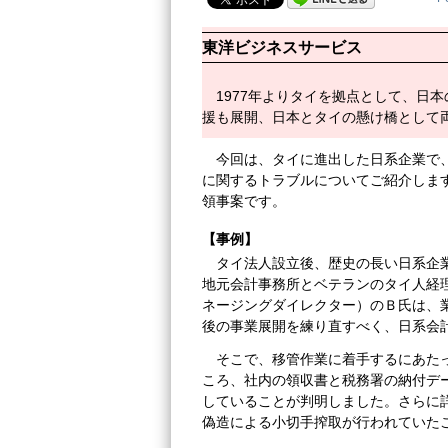
東洋ビジネスサービス
1977年よりタイを拠点として、日
援も展開、日本とタイの懸け橋として
今回は、タイに進出した日系企業で
に関するトラブルについてご紹介しま
領事案です。
【事例】
タイ法人設立後、歴史の長い日系企
地元会計事務所とベテランのタイ人経
ネージングダイレクター）のＢ氏は、
後の事業展開を練り直すべく、日系会
そこで、移管作業に着手するにあた
ころ、社内の領収書と税務署の納付デ
していることが判明しました。さらに
偽造による小切手搾取が行われていた