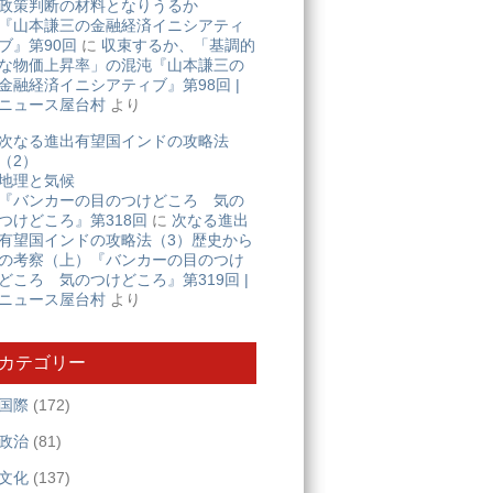
政策判断の材料となりうるか
『山本謙三の金融経済イニシアティ
ブ』第90回
に
収束するか、「基調的
な物価上昇率」の混沌『山本謙三の
金融経済イニシアティブ』第98回 |
ニュース屋台村
より
次なる進出有望国インドの攻略法
（2）
地理と気候
『バンカーの目のつけどころ 気の
つけどころ』第318回
に
次なる進出
有望国インドの攻略法（3）歴史から
の考察（上）『バンカーの目のつけ
どころ 気のつけどころ』第319回 |
ニュース屋台村
より
カテゴリー
国際
(172)
政治
(81)
文化
(137)