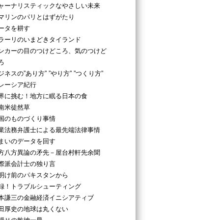
ャーナリスティックなやさしい未来
マリンのパリとはずがたり
ータを耕す
ラーリのいまどきタイランド
ンカーの目のつけどころ、気のつけど
ろ
ジネスの”あり方” ”やり方” ”つくり方”
レーシア紀行
界に挑む！地方に眠る日本の食
南米徒然草
国のものづくり事情
業法務弁護士による最先端法律事情
まいのデータを回す
方八方異論の矛先－屋台村軒先余聞
際派会計士の独り言
明け前のパキスタンから
録！トラブルシューティング
本謙三の金融経済イニシアティブ
田厚史の地球は丸くない