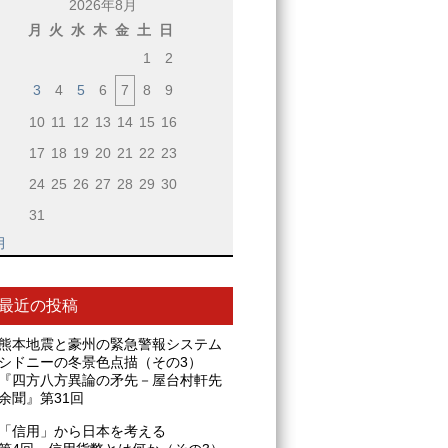
2026年8月
月
火
水
木
金
土
日
1
2
3
4
5
6
7
8
9
10
11
12
13
14
15
16
17
18
19
20
21
22
23
24
25
26
27
28
29
30
31
月
最近の投稿
熊本地震と豪州の緊急警報システム
シドニーの冬景色点描（その3）
『四方八方異論の矛先－屋台村軒先
余聞』第31回
「信用」から日本を考える