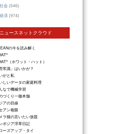
社会
(546)
経済
(974)
ニュースネットクラウド
SEANの今を読み解く
HAT^
HAT^（ホワット・ハット）
否常識」はいかが？
いがと私
いしいデータの家庭料理
んなで機械学習
のづくり一徹本舗
ジアの目線
セアン複眼
メラ猫の言いたい放題
ンボジア浮草日記
ローズアップ・タイ