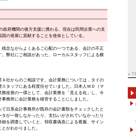
本の政府機関の後方支援に携わる。現在は民間企業への支
両国の発展に貢献することを使命としている。
、残念ながらよくあるご心配の一つである、会計の不正
す。弊社にご相談があった、ローカルスタッフによる横
« 7
業Ａ社からのご相談です。会計業務については，タイの
理スタッフにある程度任せていました。日本人ＭＤ（マ
業務改善の一環として、会計業務を「見える化」し、今
計事務所に会計業務を移管することにしました。
って日系会計事務所が既存の会計書類をチェックしたと
ータが一致しなかったり、支払いがされていなかったり
詳細を調査していくと、領収書偽造による着服、サイン
ことがわかりました。