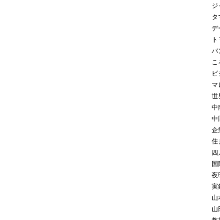
ジ
タ
デ
ト
バ
こ
ビ
マ
世
中
中
企
住
四
国
夜
実
山
山