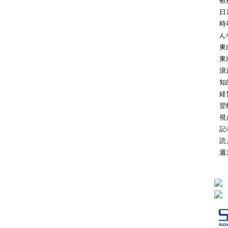
教
日
時
ん
東
東
浪
知
経
翌
視
記
読
週