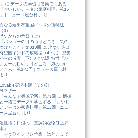
回
に
データの学習は冒険でもある
『おいしいデータの家庭料理』第15
回 | ニュース屋台村
より
次なる進出有望国インドの攻略法
（3）
歴史からの考察（上）
『バンカーの目のつけどころ 気の
つけどころ』第319回
に
次なる進出
有望国インドの攻略法（4・完）歴史
からの考察（下）と地域別特性『バ
ンカーの目のつけどころ 気のつけ
どころ』第320回 | ニュース屋台村
より
Lovable実況中継（その3）
AIマザー
『みんなで機械学習』第71回
に
機械
と一緒にデータを学習する 『おいし
いデータの家庭料理』第12回 | ニュ
ース屋台村
より
混乱招く日銀の「基調的な物価上昇
率」
「中長期インフレ予想」はどこまで