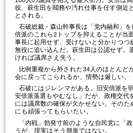
役、萩生田を閥務や汚れ仕事を任す側近
とされる。
石破総裁・森山幹事長は「党内融和」を
倍派のこれら2トップを抑えることが当
事長に起用せず、受けないと分かりつつ
無役に追い込んだ。萩生田は公認せず。
ければ議席さえ失う。
比例重複から外された34人のほとんど
会に戻ってこられるか、情勢は厳しい。
石破にはジレンマがある。旧安倍派を
安倍派落選もやむなし」だが、政権交代
には議席数の確保が欠かせない。そのた
にも頑張ってもらいたい。
「内戦」勃発寸前のような自民党に「政
うが、現実はそう簡単ではない。