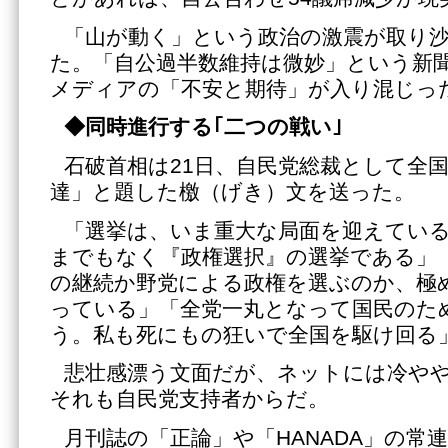
「山が動く」という政治の激震が取り
た。「自公過半数維持は微妙」という新
メディアの「不安と期待」が入り混じっ
◆同時進行する｢二つの戦い｣
石破首相は21日、自民党総裁として全
達」と題した檄（げき）文を送った。
「選挙は、いま重大な局面を迎えてい
までもなく『政権選択』の選挙である」
の継続か野党による政権を選ぶのか、極
っている」「全党一丸となって国民のた
う。私も死にもの狂いで全国を駆け回る
悲壮感漂う文面だが、ネットには冷や
それも自民党支持者からだ。
月刊誌の「正論」や「HANADA」の常