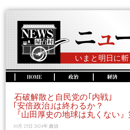
いまと明日に斬
石破解散と自民党の｢内戦｣
｢安倍政治｣は終わるか？
『山田厚史の地球は丸くない』第
10月 25日 2024年
政治