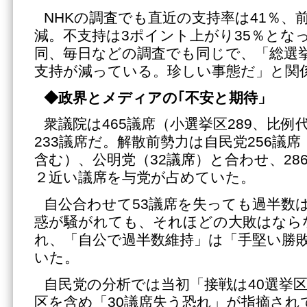
NHKの調査でも直近の支持率は41％、
減。不支持は3ポイント上がり35％とな
同、毎日などの調査でも同じで、「総選
支持が減っている。珍しい事態だ」と関
◆政界とメディアの｢不安と期待」
衆議院は465議席（小選挙区289、比例
233議席だ。解散前勢力は自民党256議席
含む）、公明党（32議席）と合わせ、28
２近い議席を与党が占めていた。
自公合わせて53議席を失っても過半数
惑が騒がれても、それほどの大敗はなら
れ、「自公で過半数維持」は「手堅い勝
いた。
自民党の分析では当初「接戦は40選挙
区を含め「30議席失う恐れ」が指摘され