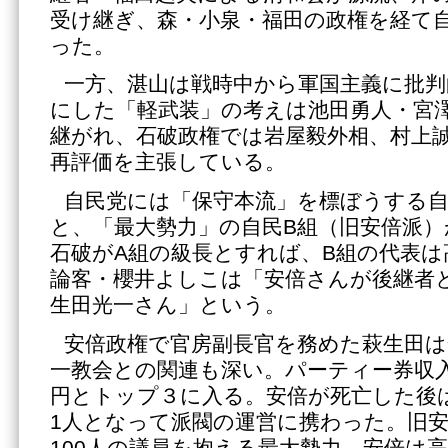
受け継ぎ、森・小泉・福田の政権を経て
った。
一方、湛山は戦時中から軍国主義に批判
にした「軽武装」の考えは池田勇人・宮
継がれ、石破政権では岩屋毅外相、村上
再評価を主張している。
自民党には「保守本流」を標ぼうする自
と、「最大勢力」の自民B組（旧安倍派
石破がA組の級長とすれば、B組の代表は
論客・櫻井よしこは「安倍さんが後継者
生田光一さん」という。
安倍政権で官房副長官を務めた萩生田は
一教会との関連も深い。パーティー券収入
円とトップ３に入る。安倍が死亡した後
1人となって派閥の運営に携わった。旧
100人の議員を抱える最大勢力。安倍は