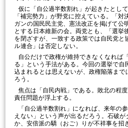
仮に「自公過半数割れ」が起きたとし
「補完勢力」が野党に控えている。「対
ガンの国民民主党、憲法改正を掲げて公
とする日本維新の会。両党とも、「選挙
を閉ざすが、一致する政策では自民党と
ル連合」は否定しない。
自公だけで政権が維持できなくなれば
る」という手法がある。今回の選挙で自
込まれるとは思えないが、政権陥落まで
ろう。
焦点は「自民内戦」である。敗北の程
責任問題が浮上する。
「自公過半数割れ」になれば、来年の参
えない」という声が出るだろう。石破が
か、安倍派の驕（おご）りが不祥事を招