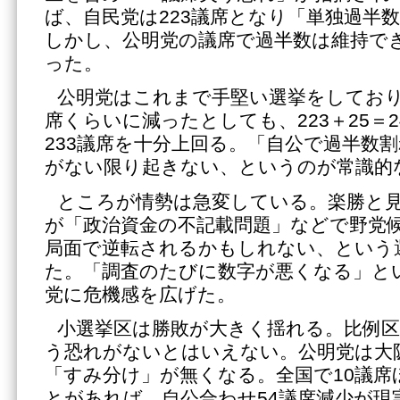
ば、自民党は223議席となり「単独過半
しかし、公明党の議席で過半数は維持で
った。
公明党はこれまで手堅い選挙をしており、
席くらいに減ったとしても、223＋25＝
233議席を十分上回る。「自公で過半数
がない限り起きない、というのが常識的
ところが情勢は急変している。楽勝と
が「政治資金の不記載問題」などで野党
局面で逆転されるかもしれない、という
た。「調査のたびに数字が悪くなる」と
党に危機感を広げた。
小選挙区は勝敗が大きく揺れる。比例区
う恐れがないとはいえない。公明党は大
「すみ分け」が無くなる。全国で10議席
とがあれば、自公合わせ54議席減少が現