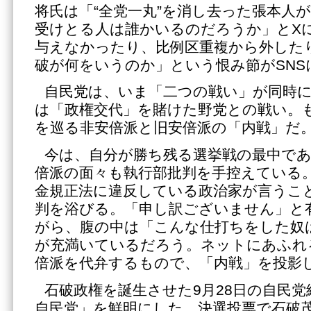
将氏は「“全党一丸”を消し去った張本人
受けとる人は誰かいるのだろうか」とX
与えなかったり、比例区重複から外した
破が何をいうのか」という恨み節がSNS
自民党は、いま「二つの戦い」が同時
は「政権交代」を賭けた野党との戦い。
を巡る非安倍派と旧安倍派の「内戦」だ
今は、自分が勝ち残る選挙戦の最中で
倍派の面々も執行部批判を手控えている
金規正法に違反している政治家が言うこ
判を浴びる。「申し訳ございません」と
がら、腹の中は「こんな仕打ちをした奴
が充満いているだろう。ネットにあふれ
倍派を代弁するもので、「内戦」を投影
石破政権を誕生させた9月28日の自民
自民党」を鮮明にした、決選投票で石破茂