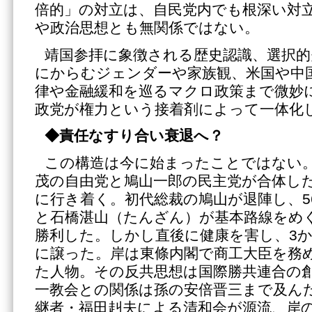
倍的」の対立は、自民党内でも根深い対
や政治思想とも無関係ではない。
靖国参拝に象徴される歴史認識、選択的
にからむジェンダーや家族観、米国や中
律や金融緩和を巡るマクロ政策まで微妙
政党が権力という接着剤によって一体化
◆責任なすり合い衰退へ？
この構造は今に始まったことではない
茂の自由党と鳩山一郎の民主党が合体した
に行き着く。初代総裁の鳩山が退陣し、5
と石橋湛山（たんざん）が基本路線をめ
勝利した。しかし直後に健康を害し、3
に譲った。岸は東條内閣で商工大臣を務
た人物。その反共思想は国際勝共連合の
一教会との関係は孫の安倍晋三まで及ん
継者・福田赳夫による清和会が源流、岸