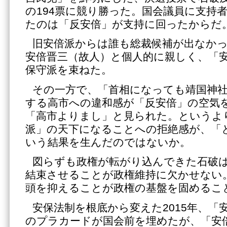
の194票に競り勝った。国会議員に支持
たのは「反安倍」が支持に回ったからだ
旧安倍派からは誰も総裁候補が出なか
安倍晋三（故人）と個人的に親しく、「
保守派を束ねた。
その一方で、「首相になっても靖国神
する高市への違和感が「反安倍」の空気
「高市よりまし」と見られた。というよ
派」の天下になることへの拒絶感が、「
いう結果を生んだのではないか。
図らずも政権が転がり込んできた石破
結束させることが政権維持に欠かせない
頭を抑えることが政権の基盤を固めるこ
安保法制を根底から変えた2015年、「
のプラカードが国会前を埋めたが、「安