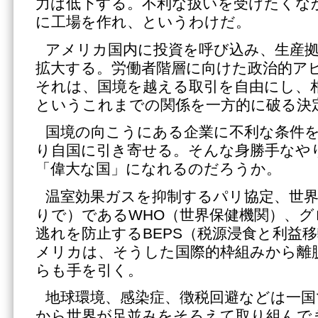
力は低下する。不利な扱いを受けたくな
に工場を作れ、というわけだ。
アメリカ国内に投資を呼び込み、生産
拡大する。労働者階層に向けた政治的ア
それは、国境を越える取引を自由にし、
というこれまでの関係を一方的に破る決
国境の向こうにある企業に不利な条件
り自国に引き寄せる。そんな身勝手なや
「偉大な国」になれるのだろうか。
温室効果ガスを抑制するパリ協定、世
りで）であるWHO（世界保健機関）、グ
逃れを防止するBEPS（税源浸食と利益
メリカは、そうした国際的枠組みから離
らも手を引く。
地球環境、感染症、徴税回避などは一国
から世界が足並みをそろえて取り組んで