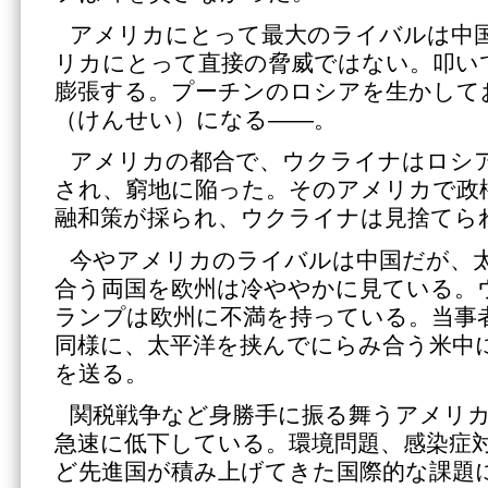
アメリカにとって最大のライバルは中
リカにとって直接の脅威ではない。叩い
膨張する。プーチンのロシアを生かして
（けんせい）になる――。
アメリカの都合で、ウクライナはロシ
され、窮地に陥った。そのアメリカで政
融和策が採られ、ウクライナは見捨てら
今やアメリカのライバルは中国だが、
合う両国を欧州は冷ややかに見ている。
ランプは欧州に不満を持っている。当事
同様に、太平洋を挟んでにらみ合う米中
を送る。
関税戦争など身勝手に振る舞うアメリ
急速に低下している。環境問題、感染症
ど先進国が積み上げてきた国際的な課題