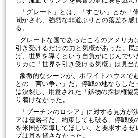
し、流血でリングを興奮の渦に巻き込ん
「グレート」とは、「すごい」とか「
聞かされ、強烈な非道ぶりとの落差を感
る。
グレートな国であったころのアメリカ
引き受けるだけの力と気概があった。民
げ、世界を導くという自負がにじんでい
リカに「世界を引き受ける気概」は見当
象徴的なシーンが、ホワイトハウスで
との「言い争い」だ。停戦の地ならしだ
は決裂し、用意された「鉱物の採掘権協
り着けなかった。
「プーチンのロシア」に対する見方が
アは侵略者だ、約束しても破る、停戦後
を米国が保障してほしい、と要求するゼ
プは耳を貸さなかった。