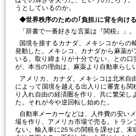
はその輝きを失った、というのだろう。
うとしているのか。
◆世界秩序のための｢負担｣に背を向け
「辞書で一番好きな言葉は『関税』」
国境を接するカナダ、メキシコからの輸
発動した。メキシコ、カナダから麻薬が
いる。取り締まりが十分でない、との口
が、本当の理由は、麻薬より自動車らし
アメリカ、カナダ、メキシコは北米自由貿
によって国境を越える出入りに審査も関
り入れ自由の経済圏を作り、共に繁栄し
た。それが今や逆回転し始めた。
自動車メーカーなどは、人件費の安い
場を作り、アメリカ市場で売る。トラン
ない。輸入車に25％の関税を課せば、末