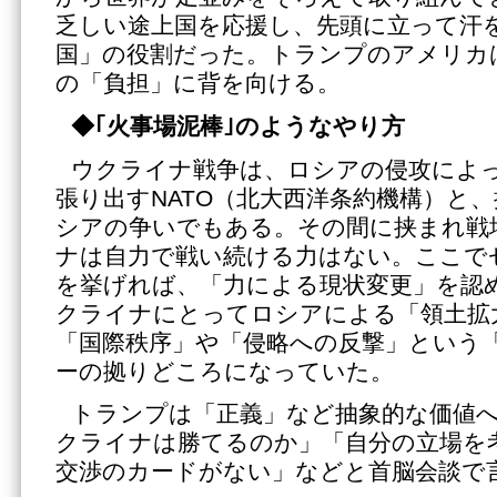
乏しい途上国を応援し、先頭に立って汗
国」の役割だった。トランプのアメリカ
の「負担」に背を向ける。
◆｢火事場泥棒｣のようなやり方
ウクライナ戦争は、ロシアの侵攻によ
張り出すNATO（北大西洋条約機構）と
シアの争いでもある。その間に挟まれ戦
ナは自力で戦い続ける力はない。ここで
を挙げれば、「力による現状変更」を認
クライナにとってロシアによる「領土拡
「国際秩序」や「侵略への反撃」という
ーの拠りどころになっていた。
トランプは「正義」など抽象的な価値
クライナは勝てるのか」「自分の立場を
交渉のカードがない」などと首脳会談で