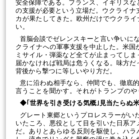
安全保障である。フランス、イギリスな
の支援が必要という立場だ。ウクライナ支
カが果たしてきた。欧州だけでウクライ
い。
首脳会談でゼレンスキーと言い争いに
クライナへの軍事支援を中止した。米国
ミサイル・弾薬など全てが止まってしま
届かなければ戦局は危うくなる。味方だ
背後から撃つに等しいやり方だ。
意に沿わぬ相手なら、仲間でも、徹底
言うことを聞かす。それがトランプのや
◆｢世界を引き受ける気概｣見当たらぬ
グレート東郷というプロレスラーがい
いたころ、悪役として目を引いた日系ア
だ。ありとあらゆる反則を駆使し、ハラ