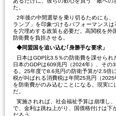
あるだけに、彼らの歓心を買う「敵への
た。
2年後の中間選挙を乗り切るためにも、
ランプ」を印象づけるパフォーマンスは
を穴埋めする政策も必要だ。高関税を外
防衛費を負担させる。
◆同盟国を追い込む｢身勝手な要求」
日本はGDP比3.5％の防衛費を課せら
日本のGDPは609兆円（2024年）、その
る。25年度で8.6兆円の防衛予算が2.5
税が叫ばれる消費税は年間25兆円（202
を防衛費がのみ込むことになる。現実に
だ。
実施されれば、社会福祉予算は崩壊し、
で、金利は跳ね上がり、国債格付けは下
だろう。