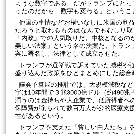
ような数字である。だがトランプにとっ
ったのだから、数字も変わる」というこ
他国の事情などお構いなしに米国の利
だろうと取れるものはなんでもむしり取
「内政」での人気取りだ。中核となるの
美しい法案」という名の法案だ。トランプ
案に署名し、法律として成立させた。
トランプが選挙戦で訴えていた減税や
盛り込んだ政策をひとまとめにした総合
議会予算局の推計では、大規模減税など
字は10年間で３兆3000億ドル（約490
潤うのは金持ちや大企業で、低所得者へ
保障費が削られて数百万人が公的医療支
性があるという。
トランプを支えた「貧しい白人たち」