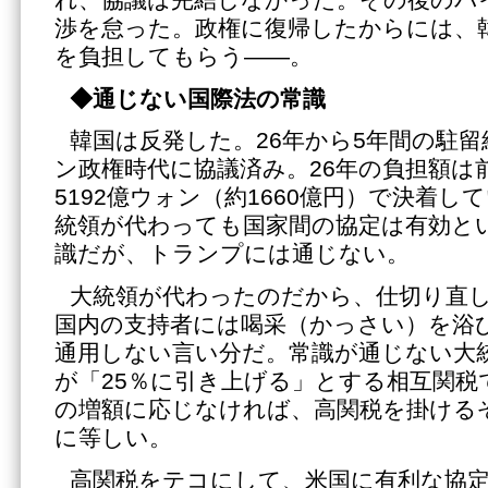
れ、協議は完結しなかった。その後のバ
渉を怠った。政権に復帰したからには、
を負担してもらう――。
◆通じない国際法の常識
韓国は反発した。26年から5年間の駐
ン政権時代に協議済み。26年の負担額は前
5192億ウォン（約1660億円）で決着
統領が代わっても国家間の協定は有効と
識だが、トランプには通じない。
大統領が代わったのだから、仕切り直
国内の支持者には喝采（かっさい）を浴
通用しない言い分だ。常識が通じない大
が「25％に引き上げる」とする相互関税
の増額に応じなければ、高関税を掛ける
に等しい。
高関税をテコにして、米国に有利な協