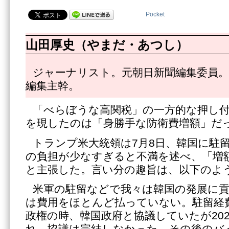
Pocket
山田厚史（やまだ・あつし）
ジャーナリスト。元朝日新聞編集委員。
編集主幹。
「べらぼうな高関税」の一方的な押し
を現したのは「身勝手な防衛費増額」だ
トランプ米大統領は7月8日、韓国に駐
の負担が少なすぎると不満を述べ、「増
と主張した。言い分の趣旨は、以下のよ
米軍の駐留などで我々は韓国の発展に
は費用をほとんど払っていない。駐留経
政権の時、韓国政府と協議していたが20