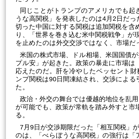
同じことがトランプのアメリカでも起
うな高関税」を発表したのは4月2日だっ
切った中国に対する関税は追加関税を含め
り、「世界を巻き込む米中関税戦争」が
を止めたのは外交交渉ではなく、市場だ
米国の株式市場、ドル相場、米国国債が
プル安」が起きた。政策の暴走に市場は
応えたのだ。肝を冷やしたベッセント財
ンプ関税は90日間凍結され、交渉による
た。
政治・外交の舞台では優越的地位を乱用
が可能でも、政策が常軌を踏み外すと市
る。
7月9日が交渉期限だった「相互関税」
のは、「べらぼうな高関税」の強行は「