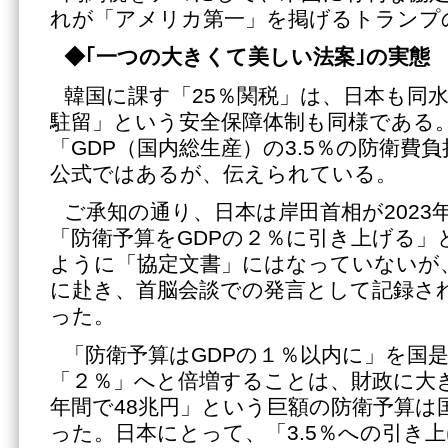
れが「アメリカ第一」を掲げるトランプ
◆｢一つの大きくて美しい法案｣の実態
韓国に課す「25％関税」は、日本も同
駐留」という安全保障体制も同様である
「GDP（国内総生産）の3.5％の防衛費
公式ではあるが、伝えられている。
ご承知の通り、日本は岸田首相が2023
「防衛予算をGDPの２％に引き上げる」
ように「協定文書」にはなっていないが
に赴き、首脳会談での発言として記録さ
った。
「防衛予算はGDPの１％以内に」を国
「２％」へと倍増することは、財政に大
年間で48兆円」という巨額の防衛予算は
った。日本にとって、「3.5％への引き