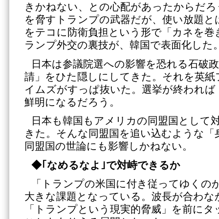
きかねない、との心配があったからだろ
を脅すトランプの武器だが、使い放題と
をテコに防衛負担という形で「カネを巻
ランプ外交の裏技が、韓国で表面化した
日本は参議院選への影響を恐れる石破政
請」をひた隠しにしてきた。それを英紙
イムズがすっぱ抜いた。選挙が終われば
鮮明になるだろう。
日本も韓国もアメリカの同盟国として
きた。そんな同盟国を追い込むような「
同盟国の世論にも影響しかねない。
◆｢なめるなよ｣で対峙できるか
「トランプの米国に付き従ってゆくの
大きな課題となっている。波長が合わな
「トランプという現実的脅威」を前にタ