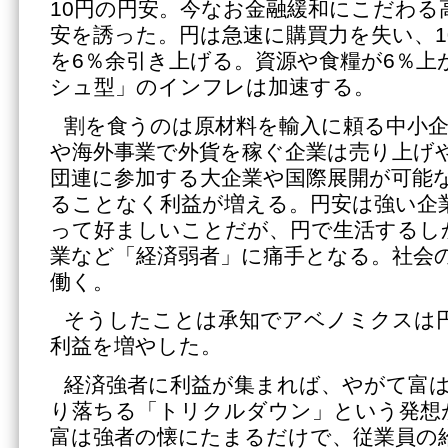
10円の円安。今なお金融緩和にこだわる
安を誘った。円は急速に購買力を失い、1
を6％余引き上げる。資源や食糧が6％上
シュ型」のインフレは加速する。
割を食うのは原材料を輸入に頼る中小企
や海外事業で外貨を稼ぐ企業は売り上げ
団連に参加する大企業や国際展開が可能
ることなく利益が増える。円安は強い企
って好ましいことだが、円で生活するし
業など「経済弱者」に痛手となる。社会
働く。
そうしたことは承知でアベノミクスは
利益を増やした。
経済強者に利益が集まれば、やがて富
り落ちる「トリクルダウン」という発想
富は強者の懐にたまるだけで、従業員の