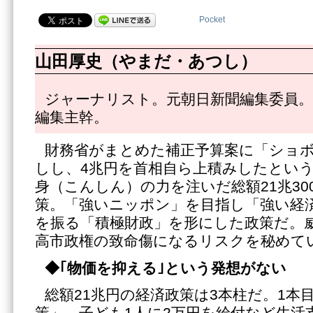
Pocket
山田厚史（やまだ・あつし）
ジャーナリスト。元朝日新聞編集委員。
編集主幹。
財務省がまとめた補正予算案に「ショ
しし、4兆円を首相自ら上積みしたとい
身（こんしん）の力を注いだ総額21兆30
策。「強いニッポン」を目指し「強い経
を振る「積極財政」を形にした政策だ。
高市政権の致命傷になるリスクを秘めて
◆｢物価を抑える｣という発想がない
総額21兆円の経済政策は3本柱だ。1本