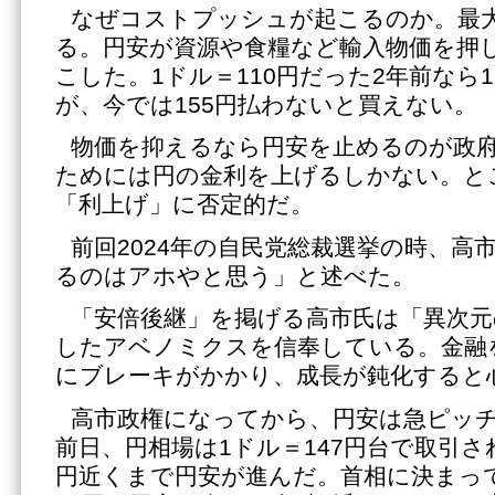
なぜコストプッシュが起こるのか。最
る。円安が資源や食糧など輸入物価を押
こした。1ドル＝110円だった2年前なら
が、今では155円払わないと買えない。
物価を抑えるなら円安を止めるのが政
ためには円の金利を上げるしかない。と
「利上げ」に否定的だ。
前回2024年の自民党総裁選挙の時、高
るのはアホやと思う」と述べた。
「安倍後継」を掲げる高市氏は「異次元
したアベノミクスを信奉している。金融
にブレーキがかかり、成長が鈍化すると
高市政権になってから、円安は急ピッ
前日、円相場は1ドル＝147円台で取引さ
円近くまで円安が進んだ。首相に決まっ