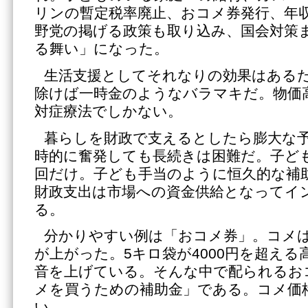
リンの暫定税率廃止、おコメ券発行、年
野党の掲げる政策も取り込み、国会対策
る舞い」になった。
生活支援としてそれなりの効果はある
除けば一時金のようなバラマキだ。物価
対症療法でしかない。
暮らしを財政で支えるとしたら膨大な
時的に奮発しても長続きは困難だ。子ども
回だけ。子ども手当のように恒久的な補
財政支出は市場への資金供給となってイ
る。
分かりやすい例は「おコメ券」。コメ
が上がった。5キロ袋が4000円を超え
音を上げている。そんな中で配られるお
メを買うための補助金」である。コメ価
い。