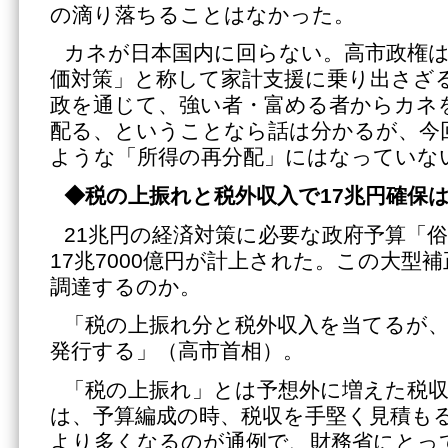
の滴り落ちることはなかった。
カネが日本国内に回らない。高市政権は
価対策」と称して家計支援に乗り出さざ
政を通じて、強い者・富める者からカネ
配る、ということなら話は分かるが、今
ような「所得の再分配」にはなっていな
◆税の上振れと税外収入で17兆円確保
21兆円の経済対策に必要な政府予算「俗
17兆7000億円が計上された。この大型
調達するのか。
「税の上振れ分と税外収入を当てるが
発行する」（高市首相）。
「税の上振れ」とは予想外に増えた税
は、予算編成の時、税収を手堅く見積も
より多くなるのが通例で、財務省にとっ