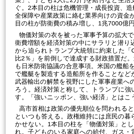
策」、子ども1人に2万円を給付など生活支
ぐ。2本目の柱は危機管理・成長投資、造
全保障や産業政策に絡む業界向けの資金が７
目の柱が防衛費の積み増し、1兆7000億
物価対策の衣を被った軍事予算の拡大
衛費増額を経済対策の中にサラリと潜り
から迫られトランプ大統領に約束した「G
比2％」を前倒しで達成する財政措置だ
も日米防衛協議の合意事項。米国の艦船
で艦艇を製造する造船所を作ることなど
武器輸出の解禁を視野にした軍事産業へ
ろう。経済対策と称して、トランプに強
す。「強いニッポン、強い経済」とはこ
高市首相は政策の優先順位を問われると
といつも答える。政権維持には庶民の暮
かせない。1本目の柱を「物価対策」と
れ。子どものいる家庭への給付、ガス・