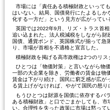
市場には「責任ある積極財政といって
はいない。結局、国債発行にたよるしか
化する一方だ」という見方が広がってい
英国では2022年9月、リズ・トラス首
追い込まれた。法人税減税をしながら財
国債、通貨ポンド、英国株式が揃って急
り、市場が首相を不適格と宣言した。
積極財政を掲げる高市政権は2つのリス
ひとつは「物価対策」と言いながら物
一部の大企業を除き、労働者の賃金は物
賃金は下がり続け、国民に窮乏感が広が
る賃上げがなければ、やがて国民の怒り
もうひとつは財源を国債に依存するバ
ある積極財政」と口でごまかしても、市
い。合理性を失った政策に市場は黙って