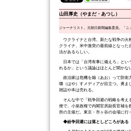
山田厚史（やまだ・あつし）
ジャーナリスト。元朝日新聞編集委員。「ニ
ウクライナと台湾。新たな戦争の火
クライナ、米中激突の最前線となった
法があるらしい。
日本では「台湾有事に備えろ」とい
れるか」という議論はほとんど聞かな
政治家は危機を煽（あお）って防衛
囃（はや）すメディアが目立つ。勇ま
雑誌や本は売れる。
そんな中で「戦争回避の戦略を考え
僚で、小泉政権で内閣官房副長官補を
所の主催だ。東京・市ヶ谷の会場に行
◆紛争回避には落としどころがある