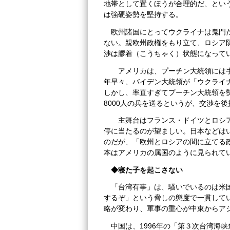
地帯として置くほうが合理的だ、とい
は強硬姿勢を堅持する。
欧州諸国にとってウクライナは鬼門
ない。親欧州政権をもり立て、ロシア
渉は膠着（こうちゃく）状態になって
アメリカは、プーチン大統領には手
年早々、バイデン大統領が「ウクライ
しかし、率直すぎてプーチン大統領を
8000人の兵を送るというが、交渉を
主舞台はフランス・ドイツとロシア
停に当たるのが望ましい。日本などは
のだが、「欧州とロシアの間に立てる
本はアメリカの属国のように見られて
◆寝た子を起こさない
「台湾有事」は、騒いでいるのは米
するぞ」という脅しの態度で一貫して
略が変わり、軍事の重心が中東からア
中国は、1996年の「第３次台湾海