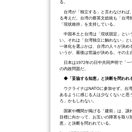
る。
台湾が「独立する」と言わなければ
る考えだ。台湾の蔡英文総統も「台湾
「現状維持」を支持している。
中国本土と台湾は「現状固定」とい
い。それは「台湾独立に触れない」と
一体化を選ぶかは、台湾の人々が決め
いうが、最後は世論が決める。その土
日本は1972年の日中共同声明で「
の内政問題だ。
◆「妥協する知恵」と決断を問われ
ウクライナはNATOに参加せず。台
あるように感じる人は少なくないと思
ろ」かもしれない。
国家や機関が掲げる「建前」は、譲
目標に向かって、お互いの障害を取り
恵」と決断を問われている。