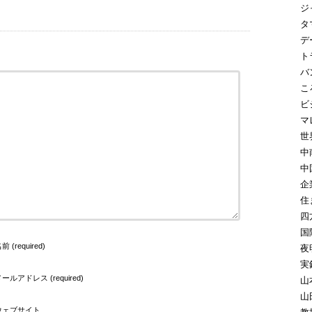
ジ
タ
デ
ト
バ
こ
ビ
マ
世
中
中
企
住
四
国
前 (required)
夜
実
ールアドレス (required)
山
山
ウェブサイト