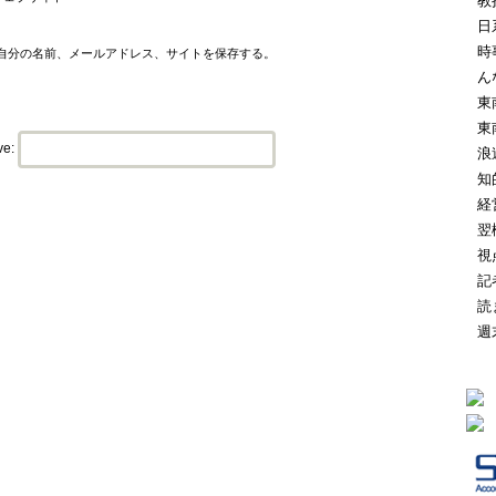
教
日
時
自分の名前、メールアドレス、サイトを保存する。
ん
東
東
ve:
浪
知
経
翌
視
記
読
週