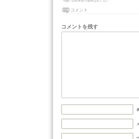
Tags:
山田厚史の地球は丸くない
コメント
コメントを残す
名
メ