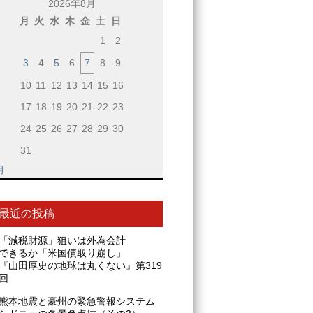
2026年8月
月
火
水
木
金
土
日
1
2
3
4
5
6
7
8
9
10
11
12
13
14
15
16
17
18
19
20
21
22
23
24
25
26
27
28
29
30
31
月
最近の投稿
「減税財源」狙いは外為会計
できるか「米国債取り崩し」
『山田厚史の地球は丸くない』第319
回
熊本地震と豪州の緊急警報システム