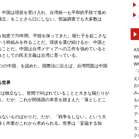
、中国は現状を受け入れ、台湾統一も平和的手段で進め
独立」をことさら口にしない。世論調査でも大多数は
う知恵で70年間、平穏を保ってきた。寝た子を起こさな
いう枠組みを作ることだ。現状を選び続けるか、中国と
ることだ。中国は台湾メディアへの工作を強めていると
A
台としての民主主義は台湾に育っている。
W
W
一つの中国」を認めた。国際法に沿えば、台湾問題は中国
「
え
る世界
お
み
湾は独立なし。世間で叫ばれていることと大きな隔たりが
う。だが、これが関係国の本音を踏まえた「落としどこ
も
ア
ア
れないものばかりだ。だが、「戦争をしない」という大
カ
除く作業がこれから求められる。世界は「妥協する知
カ
ク