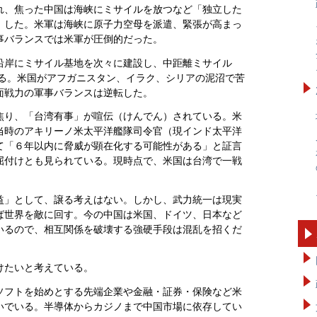
れ、焦った中国は海峡にミサイルを放つなど「独立した
）した。米軍は海峡に原子力空母を派遣、緊張が高まっ
事バランスでは米軍が圧倒的だった。
沿岸にミサイル基地を次々に建設し、中距離ミサイル
れる。米国がアフガニスタン、イラク、シリアの泥沼で苦
面戦力の軍事バランスは逆転した。
焦り、「台湾有事」が喧伝（けんでん）されている。米
当時のアキリーノ米太平洋艦隊司令官（現インド太平洋
て「６年以内に脅威が顕在化する可能性がある」と証言
屈付けとも見られている。現時点で、米国は台湾で一戦
益」として、譲る考えはない。しかし、武力統一は現実
ば世界を敵に回す。今の中国は米国、ドイツ、日本など
いるので、相互関係を破壊する強硬手段は混乱を招くだ
けたいと考えている。
ソフトを始めとする先端企業や金融・証券・保険など米
いでいる。半導体からカジノまで中国市場に依存してい