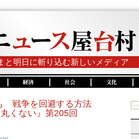
まと明日に斬り込む新しいメディア
も 戦争を回避する方法
丸くない』第205回
ocket