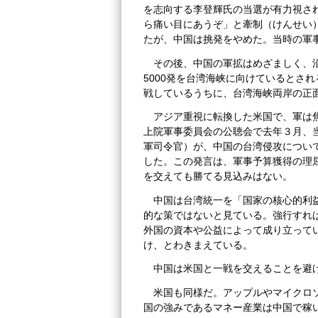
を志向する李登輝氏の当選が有力視さ
ら痛い目にあうぞ」と牽制（けんせい
たが、中国は挑発をやめた。当時の軍
その後、中国の軍拡はめざましく、
5000発を台湾海峡に向けているとさ
戦しているうちに、台湾海峡両岸の正
アジア重視に転換した米国で、軍は
上院軍事委員会の公聴会で去年３月、
軍司令官）が、中国の台湾侵攻につい
した。この発言は、軍事予算獲得の理
を交えても勝てる見込みはない。
中国は台湾統一を「国家の核心的利
的な策ではないと見ている。強行すれ
外国の資本や公益によって成り立って
け、とわきまえている。
中国は米国と一戦を交えることを避
米国も同様だ。アップルやマイクロ
国の強みであるマネー産業は中国で稼