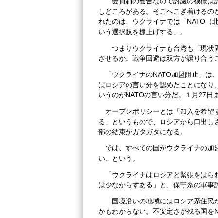
会員制の会合なので討議の模様は詳
しどころがある
。そこへこぎ着けるの
れたのは、ウクライナでは「NATO（
いう選択肢を棚上げする」。
つまりウクライナも台湾も「現状固
させるか。戦争回避は双方が譲り合う
「ウクライナのNATO加盟阻止」は
ばロシアの言い分を認めたことになり、
いうのがNATOの言い分だ。１月27日
オープンポリシーとは「加入を希望す
る」というもので、ロシアから口出し
部の結束がガタガタになる。
では、すべての国がウクライナの加
い、という。
「ウクライナはロシアと緊張をはらむ
は少なからずある」と、保守系の軍事
国境沿いの地域にはロシア系住民が
かもわからない。不安定さが残る国をN