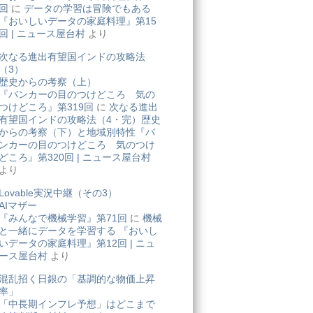
回
に
データの学習は冒険でもある
『おいしいデータの家庭料理』第15
回 | ニュース屋台村
より
次なる進出有望国インドの攻略法
（3）
歴史からの考察（上）
『バンカーの目のつけどころ 気の
つけどころ』第319回
に
次なる進出
有望国インドの攻略法（4・完）歴史
からの考察（下）と地域別特性『バ
ンカーの目のつけどころ 気のつけ
どころ』第320回 | ニュース屋台村
より
Lovable実況中継（その3）
AIマザー
『みんなで機械学習』第71回
に
機械
と一緒にデータを学習する 『おいし
いデータの家庭料理』第12回 | ニュ
ース屋台村
より
混乱招く日銀の「基調的な物価上昇
率」
「中長期インフレ予想」はどこまで