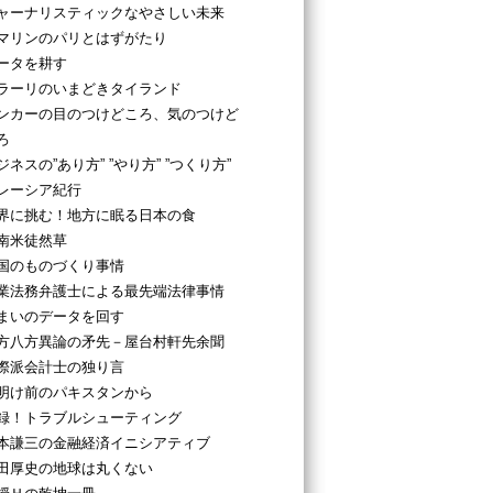
ャーナリスティックなやさしい未来
マリンのパリとはずがたり
ータを耕す
ラーリのいまどきタイランド
ンカーの目のつけどころ、気のつけど
ろ
ジネスの”あり方” ”やり方” ”つくり方”
レーシア紀行
界に挑む！地方に眠る日本の食
南米徒然草
国のものづくり事情
業法務弁護士による最先端法律事情
まいのデータを回す
方八方異論の矛先－屋台村軒先余聞
際派会計士の独り言
明け前のパキスタンから
録！トラブルシューティング
本謙三の金融経済イニシアティブ
田厚史の地球は丸くない