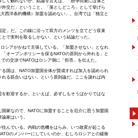
しく触れないが、結論を言えば、「
紛争回避には落と
が外交だ」ということ。「落としどころ」として挙げら
北大西洋条約機構）加盟を認めない」。台湾では「独立と
定」だ。この線に沿って双方のメンツを立てどう収束
ことで実利を取るしかない、という結論だった。
、ロシアがかねて主張している。「加盟させない」となれ
「オープンポリシーを採るNATOの原則から外れる」と
までの交渉でNATOはロシア側に「拒否」を伝えた。
る国は、NATO加盟国全体が賛成すれば加入を認められ
される筋合いはない、という原則論だ。ここを譲れば内
盟を歓迎するか、といえば、必ずしもそうばかりではな
国家なので、NATOに加盟することを厄介に思う加盟国
評論家はいう。
住んでいる。内戦の危機をはらみ、いつ政変が起こる
ATOのメンバーにしていいのか、むしろロシアとの緩衝