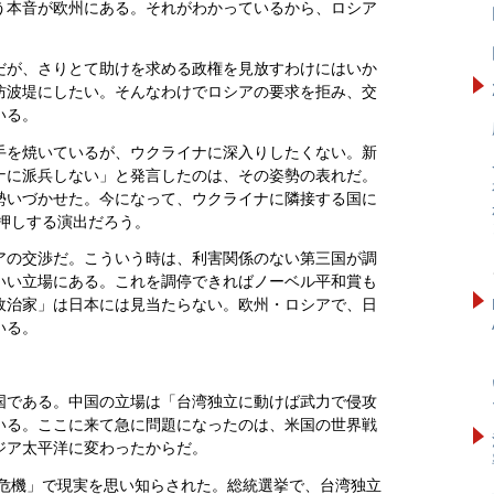
う本音が欧州にある。それがわかっているから、ロシア
だが、さりとて助けを求める政権を見放すわけにはいか
防波堤にしたい。そんなわけでロシアの要求を拒み、交
いる。
を焼いているが、ウクライナに深入りしたくない。新
ナに派兵しない」と発言したのは、その姿勢の表れだ。
勢いづかせた。今になって、ウクライナに隣接する国に
後押しする演出だろう。
の交渉だ。こういう時は、利害関係のない第三国が調
いい立場にある。これを調停できればノーベル平和賞も
政治家」は日本には見当たらない。欧州・ロシアで、日
いる。
国である。中国の立場は「台湾独立に動けば武力で侵攻
いる。ここに来て急に問題になったのは、米国の世界戦
ジア太平洋に変わったからだ。
峡危機」で現実を思い知らされた。総統選挙で、台湾独立