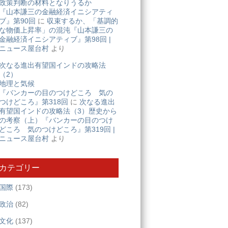
政策判断の材料となりうるか
『山本謙三の金融経済イニシアティ
ブ』第90回
に
収束するか、「基調的
な物価上昇率」の混沌『山本謙三の
金融経済イニシアティブ』第98回 |
ニュース屋台村
より
次なる進出有望国インドの攻略法
（2）
地理と気候
『バンカーの目のつけどころ 気の
つけどころ』第318回
に
次なる進出
有望国インドの攻略法（3）歴史から
の考察（上）『バンカーの目のつけ
どころ 気のつけどころ』第319回 |
ニュース屋台村
より
カテゴリー
国際
(173)
政治
(82)
文化
(137)