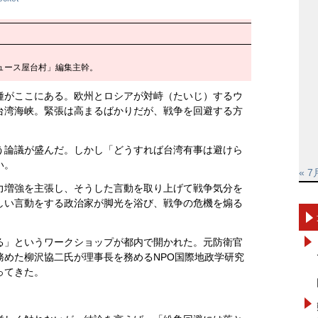
ュース屋台村」編集主幹。
種がここにある。欧州とロシアが対峙（たいじ）するウ
台湾海峡。緊張は高まるばかりだが、戦争を回避する方
う論議が盛んだ。しかし「どうすれば台湾有事は避けら
い。
« 7
力増強を主張し、そうした言動を取り上げて戦争気分を
しい言動をする政治家が脚光を浴び、戦争の危機を煽る
る」というワークショップが都内で開かれた。元防衛官
務めた柳沢協二氏が理事長を務めるNPO国際地政学研究
ってきた。