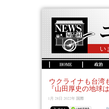
い
ウクライナも台湾
『山田厚史の地球は
1月 28日 2022年
国際
P