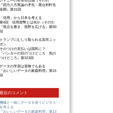
シドニーの冬景色点描（その3）
『四方八方異論の矛先－屋台村軒先
余聞』第31回
「信用」から日本を考える
第4回 信用貨幣とは何か（その3）
『視点を磨き、視野を広げる』第90
回
トランプにむしり取られる高市ニッ
ポン
そのつけの支払いは国民に？
『バンカーの目のつけどころ 気の
つけどころ』第323回
データの学習は冒険でもある
『おいしいデータの家庭料理』第15
回
最近のコメント
機械と一緒にデータを使うビジネス
を考える
『おいしいデータの家庭料理』第13