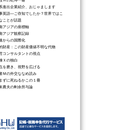
授Ｈの乾坤一冊
系進出企業紹介、おじゃまします
事英語―ご存知でしたか？世界ではこ
なことが話題
南アジアの座標軸
南アジア観察記録
速からの国際化
的財産：この財産価値不明な代物
営コンサルタントの視点
檜Ｘの独白
点を磨き、視野を広げる
者Ｍの外交ななめ読み
まずに死ねるかこの１冊
末農夫の剰余所与論