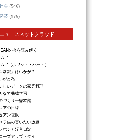
社会
(546)
経済
(975)
ニュースネットクラウド
SEANの今を読み解く
HAT^
HAT^（ホワット・ハット）
否常識」はいかが？
いがと私
いしいデータの家庭料理
んなで機械学習
のづくり一徹本舗
ジアの目線
セアン複眼
メラ猫の言いたい放題
ンボジア浮草日記
ローズアップ・タイ