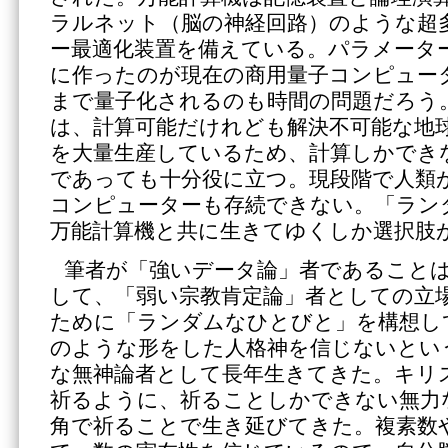
ラルネット（脳の神経回路）のような超
ー最適化装置を備えている。パラメータ
に作ったのが現在の商用量子コンピュー
まで量子化されるのも時間の問題だろう
は、計算可能だけれども解決不可能な地
を大量生産しているため、計算しかでき
であっても十分役に立つ。現段階で人類
コンピューターも存続できない。「ラン
万能計算機と共に生きてゆくしか選択肢
筆者が「強いデータ論」者であること
して、「弱い宗教肯定論」者としての立
ために「ランダムなひとびと」を構想し
のような形をした人格神を信じないとい
な無神論者として長年生きてきた。キリ
祈るように、祈ることしかできない無力
角で祈ることで生き延びてきた。複素数