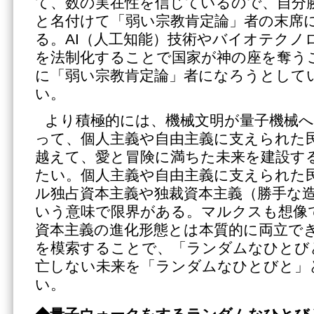
て、数の実在性を信じているので、自分
と名付けて「弱い宗教肯定論」者の末席
る。AI（人工知能）技術やバイオテクノ
を法制化することで国家が神の座を奪う
に「弱い宗教肯定論」者になろうとして
い。
より積極的には、機械文明が量子機械
って、個人主義や自由主義に支えられた
越えて、愛と冒険に満ちた未来を建設す
たい。個人主義や自由主義に支えられた
ル独占資本主義や独裁資本主義（勝手な
いう意味で限界がある。マルクスも想像
資本主義の進化形態とは本質的に両立で
を模索することで、「ランダムなひとび
亡しない未来を「ランダムなひとびと」
い。