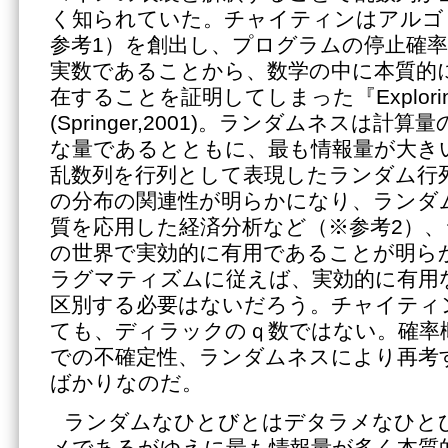
く知られていた。チャイティンはアルゴ
参考1）を創出し、プログラムの停止確率
実数であることから、数学の中に本質的
在することを証明してしまった『Exploring 
(Springer,2001)。ランダムネスは
な量であるとともに、最も情報量が大き
乱数列を行列として表現したランダム行
の分布の関連性が明らかになり、ランダ
質を応用した経済分析など（※参考2）
の世界で実効的に有用であることが明ら
ラグマティズムに従えば、実効的に有用
区別する必要はないだろう。チャイティ
ても、ディラックのｑ数ではない。確率
での不確定性、ランダムネスにより再考
ばかりなのだ。
ランダムなひとびとはデタラメなひと
メであるがゆえに最も情報量が多く本質