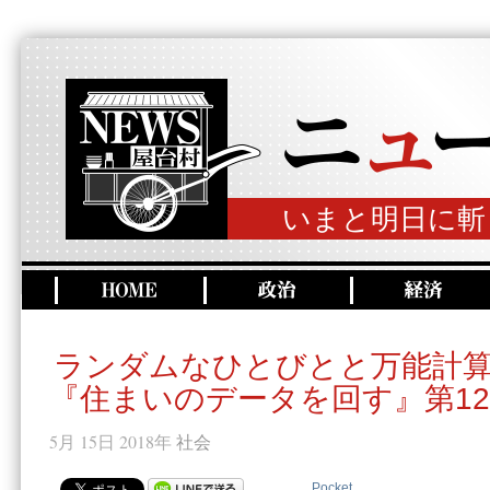
いまと明日に斬
ランダムなひとびとと万能計
『住まいのデータを回す』第1
5月 15日 2018年
社会
Pocket