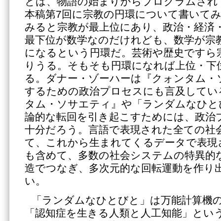
とは、物語の始まりからプログラムされ
本稿第7回に宗教の円環について書いて
みると宗教が最上位にあり、政治・経済
最下位が数学なのだけれども、数学が宗
になるという円環だ。芸術や歴史ですら
りうる。そもそも円環になれば上位・下
る。ダナー・ゾーハーは『クォンタム・
するための政治プロセスにも言及してい
タム・ソサエティ』や「ランダムなひと
論的な転回を引き起こすためには、政治
十分だろう。言語で表現された全ての社
て、これから生まれてくるデータで表現
も含めて、多数の社会システムの特異的
造でつなぎ、多次元的な回転運動を作り
い。
「ランダムなひとびと」は万能計算機
「認知症を生きる人類と人工知能」とい