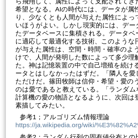
ら飛翔して、属性によって支配されてき
希望となる。AIの時代には、データが属
り、少なくとも人間が与えた属性によっ
いほうがよい。しかし現実的には、デー
たデータベースに集積される。データベ
に適応して最適化する技術、このような
が与えた属性は、空間・時間・確率のよ
けで、人間が発明した数によって多少理
た。神は記憶装置の中で自己増殖を続ける
ータとはしなかったはずだ。「隣人を愛
ただけだ。篠田牧師は信仰・希望・愛の
のは愛であると教えている。「ランダム
計算機の愛の物語となるように、次回は
素描してみたい。
参考1；アルゴリズム情報理論
https://ja.wikipedia.org/wiki
参考2；ランダム行列の固有値分布との