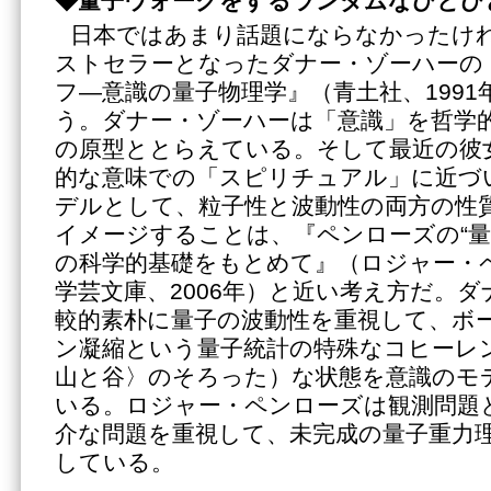
◆量子ウォークをするランダムなひとび
日本ではあまり話題にならなかったけ
ストセラーとなったダナー・ゾーハーの
フ―意識の量子物理学』（青土社、199
う。ダナー・ゾーハーは「意識」を哲学
の原型ととらえている。そして最近の彼
的な意味での「スピリチュアル」に近づ
デルとして、粒子性と波動性の両方の性
イメージすることは、『ペンローズの“量
の科学的基礎をもとめて』（ロジャー・
学芸文庫、2006年）と近い考え方だ。
較的素朴に量子の波動性を重視して、ボ
ン凝縮という量子統計の特殊なコヒーレ
山と谷〉のそろった）な状態を意識のモ
いる。ロジャー・ペンローズは観測問題
介な問題を重視して、未完成の量子重力
している。