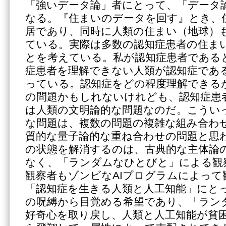
「強いデータ論」者にとって、「データ
なる。『住まいのデータを回す』とき、
居であり、同時に人類の住まい（地球）
ている。実際は多数の認知症患者の住ま
とを考えている。私が認知症患者である
症患者を理解できない人類が認知症であ
っている。認知症をどの程度理解できる
の問題かもしれないけれども、認知症患
は人類の文明論的な問題なのだ。こうい
な問題は、複数の問題の複雑な組み合わ
質的な量子論的な重ね合わせの問題と思
の状態を解消するのは、古典的な主体論
なく、「ランダムなひとびと」による観
観察者もゾンビなAIプログラムによって
「認知症を生きる人類と人工知能」にと
の呪縛から目覚める希望であり、「ラン
好奇心を取り戻し、人類と人工知能が貧