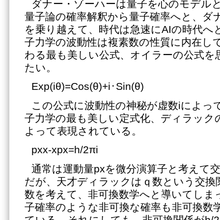
ダナー・ゾーハーは量子を心のモデル
量子論の確率解釈から量子確率へと、ダ
を乗り越えて、時代は急速にAIの時代へ
子力学の波動性は複素数の性質に内在し
わる最も美しい公式、オイラーの公式を
たい。
Exp(iθ)=Cos(θ)+i･Sin(θ)
この公式に波動性の神秘が虚数iによっ
子力学の最も美しい定式化、ディラックの
よって表現されている。
pxx-xpx=h/2πi
通常は運動量pxを微分演算子と考えて
だが、天才ディラックはｑ数という交換
数を考えて、非可換数学へと導いてしま
子確率のような非可換な確率も非可換数
ている。それにしても、非可換関係がh/2