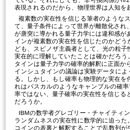
表現されるのだから、物理世界は人知を
複素数の実在性を信じる筆者のような
て、量子条件によって世界が離散化され
が唐突に導かれる量子力学には違和感が
インが複素数の実在性を信じたのかどう
ども、スピノザ主義者として、光の粒子
実在的に理解していたことは確かだろう
タインは量子力学の確率的解釈に正面か
インシュタインの議論は実験データによ
る。しかし、もし確率も物理的な実在を
れはパスカルのようなキャンブルの確率
率ではない、量子確率の実在性を信じる
だろうか。
IBMの数学者グレゴリー・チャイティ
ランダムネスの実在性に数学的に迫った
コインの表裏と解釈することで乱数列が