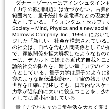
ダナー・ゾーハーはアインシュタイン
子力学の観測問題には近づかない。古典
範囲内で、量子統計を超電導などの現象
点としている。『クォンタム・セルフ』の続
Society – Mind, Physics and a new socia
Morrow & Company. Inc., 1994
ジした「新しい」社会が構想されている
の社会は、自己を含む人間関係としての
で、家族関係を拡大解釈したようなもの
ーは、デカルトに始まる近代的自我とニ
論的社会の限界を、新しい量子力学のイ
うとしている。量子力学は原子のように
導のような超低温状態か、宇宙の始まり
世界を正確に記述しても、日常的なスケ
力学が近似的に大いに役立つことを、少
としては過小評価している。
量子力学が人々の日常生活を大きく変