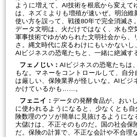
ように増えて、AI技術を根底から変えて
は、ネズミよりも増殖が速いぜ。明治維
使い方を誤って、戦後80年で完全消滅さ
データ文明は、火だけではなく、水も空
軍事技術でゆがめられた文明社会から、
さ。縄文時代に戻るわけにもいかないし
AIビジネスの恐竜たちと、一緒に絶滅す
フェノじい：
AIビジネスの恐竜たちは
もな。マネーをコントロールして、自分
は厳しい、保険業界が怪しいな。AIビジ
かけているかも……。
フェニイ：
データの発酵食品が、おい
に使われるようになると、少なくとも自
険数理のウソが簡単に見抜けるようにな
大儲けは、不正そのものだ。国の社会保
だ。保険の計算で、不正な会計や不合理