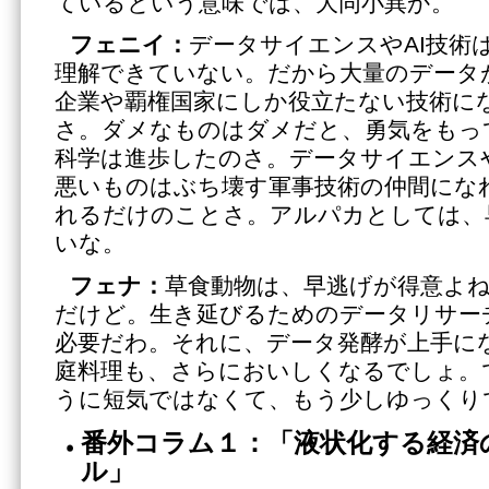
ているという意味では、大同小異か。
フェニイ：
データサイエンスやAI技術
理解できていない。だから大量のデータ
企業や覇権国家にしか役立たない技術に
さ。ダメなものはダメだと、勇気をもっ
科学は進歩したのさ。データサイエンスや
悪いものはぶち壊す軍事技術の仲間にな
れるだけのことさ。アルパカとしては、
いな。
フェナ：
草食動物は、早逃げが得意よ
だけど。生き延びるためのデータリサー
必要だわ。それに、データ発酵が上手に
庭料理も、さらにおいしくなるでしょ。
うに短気ではなくて、もう少しゆっくり
番外コラム１：「液状化する経済
ル」