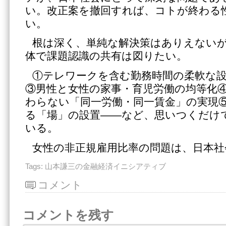
い。改正案を撤回すれば、コトが終わる
い。
根は深く、単純な解決策はありえない
体で課題認識の共有は図りたい。
①テレワークを含む勤務時間の柔軟な設
③男性と女性の家事・育児労働の均等化
わらない「同一労働・同一賃金」の実現
る「場」の設置――など、思いつくだけ
いる。
女性の非正規雇用比率の問題は、日本社
Tags:
山本謙三の金融経済イニシアティブ
コメント
コメントを残す