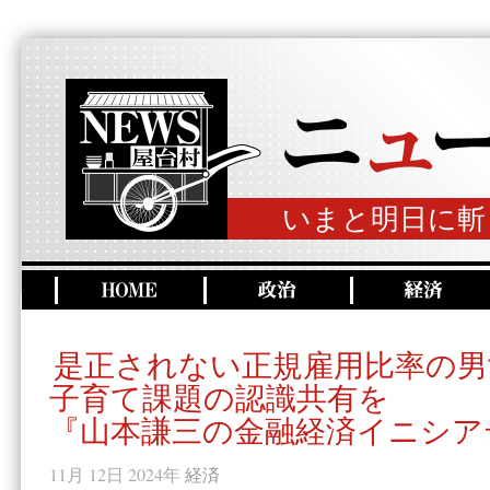
いまと明日に斬
是正されない正規雇用比率の男
子育て課題の認識共有を
『山本謙三の金融経済イニシア
11月 12日 2024年
経済