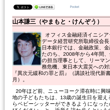
Pocket
山本謙三（やまもと・けんぞう）
オフィス金融経済イニシア
データ経営研究所取締役会長
日本銀行では、金融政策、金
たのち、2008年から4年間
の担当理事として、リーマ
務危機、東日本大震災への対
『異次元緩和の罪と罰』（講談社現代新書27
月）。
20年ほど前、ニューヨーク滞在時に興
地の子どもたちは、13歳の誕生日を迎え
らベビーシッターができるようになった