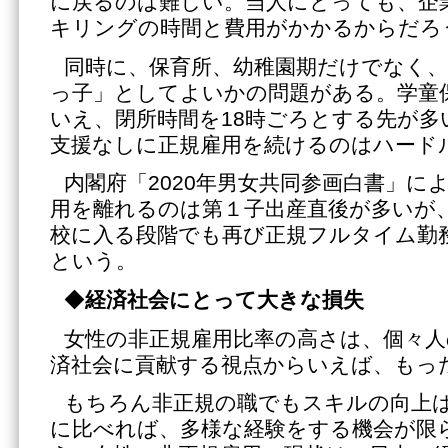
に戻るのは難しい。当人にとっても、企
キリングの時間と費用がかかるからだろ
同時に、保育所、幼稚園期だけでなく、
っ子」としてよいかの問題がある。学童
いえ、閉所時間を18時ごろとする先が多
支援なしに正規雇用を続けるのはハード
内閣府「2020年男女共同参画白書」に
用を離れるのは第１子出産直後が多いが
校に入る段階でも再び正規フルタイム勤
という。
◆
経済社会にとって大きな損失
女性の非正規雇用比率の高さは、個々
済社会に貢献する視点からいえば、もっ
もちろん非正規の職でもスキルの向上
に比べれば、多様な経験をする機会が限