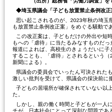
（出所）総務省「労働力調査」を
◆埼玉県議会「子ども放置禁止条例改正
思い起こされるのが、2023年秋の埼玉
も放置禁止条例改正案」をめぐる騒動で
この改正案は、子どもだけの外出や短
もへの「虐待」に当たるみなすものだっ
報道によれば、高校生のきょうだいに子
することも、「虐待」とされるという（20
新聞による）。
県議会の委員会でいったん可決された
激しい批判を受けて、県議会の採決前に
子どもの居場所が確保されていない以
た。
しかし、親の働く時間と子どもが一人
チが、日本社会にとって深刻な問題であ