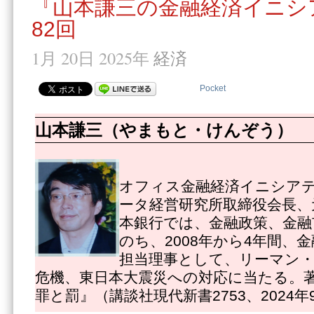
『山本謙三の金融経済イニシ
82回
1月 20日 2025年
経済
Pocket
山本謙三（やまもと・けんぞう）
オフィス金融経済イニシアテ
ータ経営研究所取締役会長、
本銀行では、金融政策、金融
のち、2008年から4年間、
担当理事として、リーマン
危機、東日本大震災への対応に当たる。
罪と罰』（講談社現代新書2753、2024年