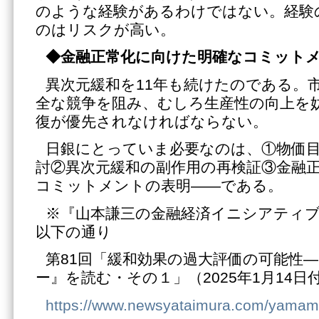
のような経験があるわけではない。経験
のはリスクが高い。
◆金融正常化に向けた明確なコミット
異次元緩和を11年も続けたのである。
全な競争を阻み、むしろ生産性の向上を
復が優先されなければならない。
日銀にとっていま必要なのは、①物価目
討②異次元緩和の副作用の再検証③金融
コミットメントの表明――である。
※『山本謙三の金融経済イニシアティ
以下の通り
第81回「緩和効果の過大評価の可能性
ー』を読む・その１」（2025年1月14日
https://www.newsyataimura.com/yamam