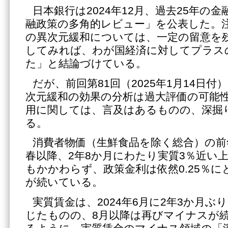
日本銀行は2024年12月、過去25年の
融政策の多角的レビュー」を公表した。注目
の異次元緩和については、一定の留意を
してみれば、わが国経済に対してプラス
た」と結論づけている。
だが、前回第81回（2025年1月14日
次元緩和の効果の分析は過大評価の可能
用に関しては、言及はあるものの、深掘
る。
消費者物価（生鮮食品を除く総合）の前年
春以降、2年8か月にわたり実質3％近い
もかかわらず、政策金利は依然0.25％
が続いている。
実質賃金は、2024年6月に2年3か月
じたものの、8月以降は再びマイナスが