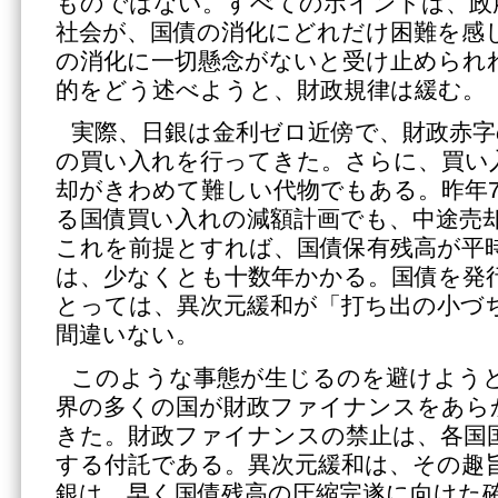
ものではない。すべてのポイントは、政
社会が、国債の消化にどれだけ困難を感
の消化に一切懸念がないと受け止められ
的をどう述べようと、財政規律は緩む。
実際、日銀は金利ゼロ近傍で、財政赤字
の買い入れを行ってきた。さらに、買い
却がきわめて難しい代物でもある。昨年
る国債買い入れの減額計画でも、中途売
これを前提とすれば、国債保有残高が平
は、少なくとも十数年かかる。国債を発
とっては、異次元緩和が「打ち出の小づ
間違いない。
このような事態が生じるのを避けよう
界の多くの国が財政ファイナンスをあら
きた。財政ファイナンスの禁止は、各国
する付託である。異次元緩和は、その趣
銀は、早く国債残高の圧縮完遂に向けた