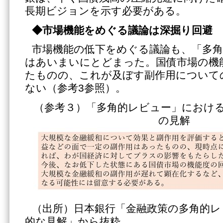
長期ビジョンを示す必要がある。
◆市場機能をめぐる議論は深掘り回避
市場機能の低下をめぐる議論も、「多
はあいまいにとどまった。国債市場の機
たものの、これが及ぼす副作用について
ない（参考3参照）。
（参考３）「多角的レビュー」におけ
の見解
（出所）日本銀行「金融政策の多角的レ
的な見解」から抜粋