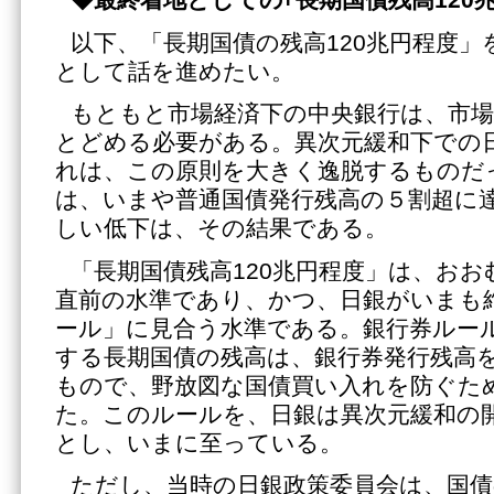
◆最終着地としての｢長期国債残高120
以下、「長期国債の残高120兆円程度」
として話を進めたい。
もともと市場経済下の中央銀行は、市
とどめる必要がある。異次元緩和下での
れは、この原則を大きく逸脱するものだ
は、いまや普通国債発行残高の５割超に
しい低下は、その結果である。
「長期国債残高120兆円程度」は、お
直前の水準であり、かつ、日銀がいまも
ール」に見合う水準である。銀行券ルー
する長期国債の残高は、銀行券発行残高
もので、野放図な国債買い入れを防ぐた
た。このルールを、日銀は異次元緩和の
とし、いまに至っている。
ただし、当時の日銀政策委員会は、国債