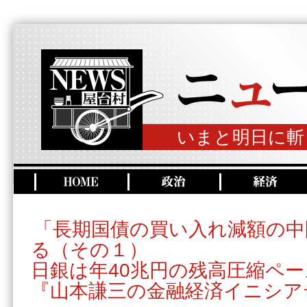
いまと明日に斬
「長期国債の買い入れ減額の中
る（その１）
日銀は年40兆円の残高圧縮ペ
『山本謙三の金融経済イニシア