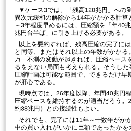
▼ケース3では、「残高120兆円」への
異次元緩和の解除から14年がかかる計算
～3年程度早めるには、圧縮額を「年40兆
兆円台半ば」に引き上げる必要がある。
以上を要約すれば、残高圧縮の完了には
と同等、またはそれ以上の年数がかかる
万一不測の変動が起きれば、圧縮ペース
るをえない局面も考えられる。そうした
圧縮計画は可能な範囲で、できるだけ早
が肝心である。
現時点では、26年度以降、年間40兆円
圧縮ペースを維持するのが適当だろう。2
約38兆円）との接続性もよい。
それでも、完了には11年～十数年がか
中の買い入れがいかに巨額であったかを