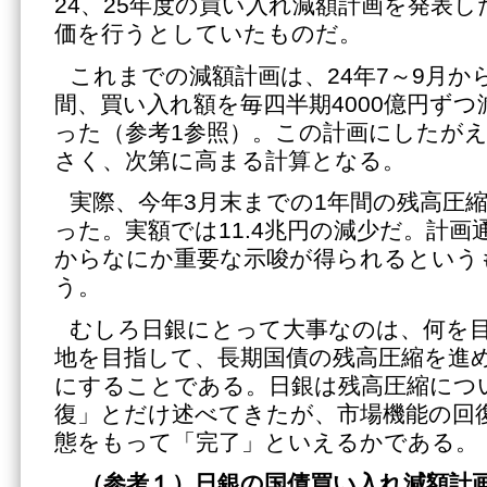
24、25年度の買い入れ減額計画を発表し
価を行うとしていたものだ。
これまでの減額計画は、24年7～9月から
間、買い入れ額を毎四半期4000億円ず
った（参考1参照）。この計画にしたが
さく、次第に高まる計算となる。
実際、今年3月末までの1年間の残高圧
った。実額では11.4兆円の減少だ。計
からなにか重要な示唆が得られるという
う。
むしろ日銀にとって大事なのは、何を
地を目指して、長期国債の残高圧縮を進
にすることである。日銀は残高圧縮につ
復」とだけ述べてきたが、市場機能の回
態をもって「完了」といえるかである。
（参考１）日銀の国債買い入れ減額計画（