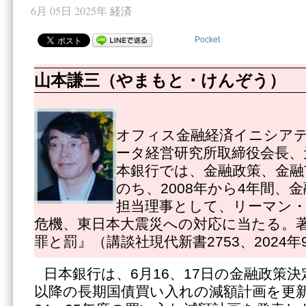
6月 05日 2025年
経済
Pocket
山本謙三（やまもと・けんぞう）
オフィス金融経済イニシアテ
ータ経営研究所取締役会長、
本銀行では、金融政策、金融
のち、2008年から4年間、
担当理事として、リーマン
危機、東日本大震災への対応に当たる。
罪と罰』（講談社現代新書2753、2024年
日本銀行は、6月16、17日の金融政策決
以降の長期国債買い入れの減額計画を更新