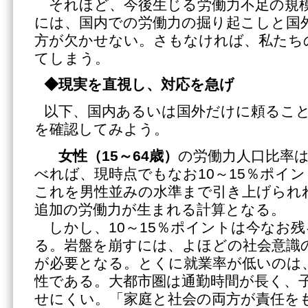
それほど、今後生じる労働力不足の規
には、国内での労働力の掘り起こしと国
方が欠かせない。さもなければ、私たち
てしまう。
◆現実を直視し、対応を急げ
以下、国内あるいは国外だけに頼るこ
を確認してみよう。
女性（15～64歳）
の労働力人口比率
べれば、現時点でもなお10～15％ポイ
これを男性並みの水準まで引き上げられれ
追加の労働力が生まれる計算となる。
しかし、10～15％ポイントは今なお
る。岩盤を崩すには、よほどの社会意識
が必要となる。とくに就業率が低いのは
性である。大都市圏は通勤時間が長く、
せにくい。「家庭と社会の両方が責任を