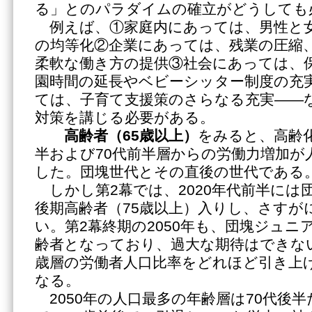
る」とのパラダイムの確立がどうしても
例えば、①家庭内にあっては、男性と女
の均等化②企業にあっては、残業の圧縮
柔軟な働き方の提供③社会にあっては、
園時間の延長やベビーシッター制度の充
ては、子育て支援策のさらなる充実――
対策を講じる必要がある。
高齢者（
65歳以上）
をみると、高齢化
半および70代前半層からの労働力増加が
した。団塊世代とその直後の世代である
しかし第2幕では、2020年代前半には
後期高齢者（75歳以上）入りし、さすが
い。第2幕終期の2050年も、団塊ジュニ
齢者となっており、過大な期待はできない
歳層の労働者人口比率をどれほど引き上
なる。
2050年の人口最多の年齢層は70代後