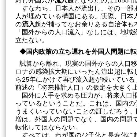
対し外国人が
流入超
となったのは1655
すなわち、日本人が流出し、その一部
人が埋めている構図にある。実際、日本
の
流入
超が補ってなお余りある自治体も2
「国外からの人口流入」なしには、地域
立たない。
◆国内政策の立ち遅れを外国人問題に
試算から離れ、現実の国外からの人口
ロナの感染拡大期にいったん流出超に転じ
ら25年にかけて再び流入超が続いてい
前述の「将来推計人口」の仮定を大きく
国外に人手を求める圧力が、将来人口推
っているということだ。これは、国内の
うまくいっていないことの証しだろう。
増は、外国人の問題でなく、国内の問題
転化してはならない。
すべては、わが国の少子化と長寿化に