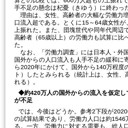
算との比較では、600万人超もの上振れ
手不足の懸念は杞憂（きゆう）に終わっ
理由は、女性、高齢者の大幅な労働力増
口流入超である。とくに15～64歳女性が
上振れた。また、団塊世代や同年代周辺
高齢者（65歳以上）の労働力も試算に比べ
た。
なお、「労働力調査」には日本人・外国
国外からの人口流入も人手不足の緩和に寄
ら2020年にかけて、国外から140万程
ト）したとみられる（統計上は、女性、
れる）。
◆約420万人の国外からの流入を仮定し
が不足
では、今後はどうか。参考2下段が202
の試算結果であり、労働力人口は約154
る。一方、労働力に対する需要も、総人