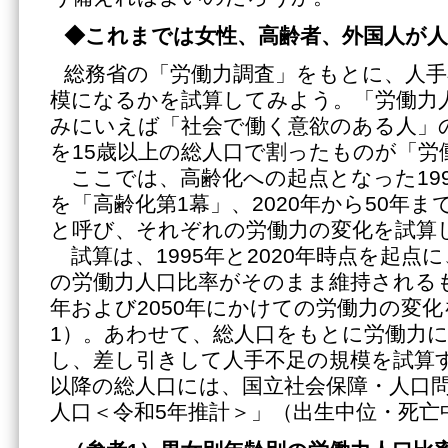
◆これまでは女性、高齢者、外国人が人
総務省の「労働力調査」をもとに、人手
模になるかを試算してみよう。「労働力
みにいえば「社会で働く意欲のある人」
を15歳以上の総人口で割ったものが「労
ここでは、高齢化への起点となった1995
を「高齢化第1幕」、2020年から50年
と呼び、それぞれの労働力の変化を試算
試算は、1995年と2020年時点を起点
の労働力人口比率がそのまま維持されるも
年および2050年にかけての労働力の変
1）。あわせて、総人口をもとに労働力
し、差し引きして人手不足の規模を試算す
以降の総人口には、国立社会保障・人口
人口＜令和5年推計＞」（出生中位・死亡