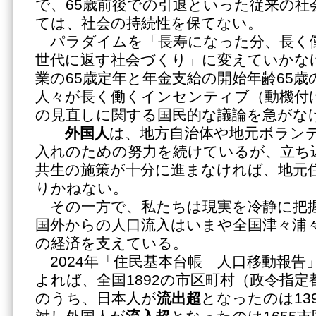
で、65歳前後での引退といった従来の社
ては、社会の持続性を保てない。
パラダイムを「長寿になった分、長く
世代に返す社会づくり」に変えていかな
業の65歳定年と年金支給の開始年齢65
人々が長く働くインセンティブ（動機付
の見直しに関する国民的な議論を急がな
外国人
は、地方自治体や地元ボラン
入れのための努力を続けているが、立ち
共生の施策が十分に進まなければ、地元
りかねない。
その一方で、私たちは現実を冷静に把
国外からの人口流入はいまや全国津々浦
の経済を支えている。
2024年「住民基本台帳 人口移動報告
よれば、全国1892の市区町村（政令指
のうち、日本人が
流出超
となったのは13