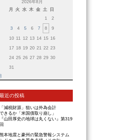
2026年8月
月
火
水
木
金
土
日
1
2
3
4
5
6
7
8
9
10
11
12
13
14
15
16
17
18
19
20
21
22
23
24
25
26
27
28
29
30
31
月
最近の投稿
「減税財源」狙いは外為会計
できるか「米国債取り崩し」
『山田厚史の地球は丸くない』第319
回
熊本地震と豪州の緊急警報システム