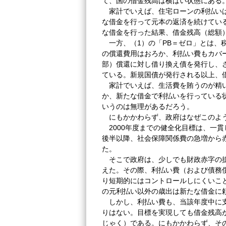
て、国の借金残高は横ばい状態にある
家計でいえば、住宅ローンの利払いは
な借金を行って元本の返済を続けてい
な借金を行った結果、借金残高（総額
一方、（1）の「PB＝ゼロ」とは、
の償還費用はおろか、利払い費もカバ
部）償還に対し借り換え債を発行し、
ている。新規国債が発行される以上、
家計でいえば、生活費を賄うのが精い
か、新たな借金で利払いを行っている
いうのは無理があるだろう。
にもかかわらず、政府はなぜこのよう
2000年度までの健全化目標は、一貫
後半以降、社会保障関係費の急増から
た。
そこで政府は、少しでも財政赤字の拡
えた。その際、利払い費（および債務
り短期的にはコントロールしにくいこ
の元利払い以外の歳出は新たな借金に
しかし、利払い費も、当該年度中に支
りはない。目標を実現しても借金残高
じゃく）である。にもかかわらず、そ