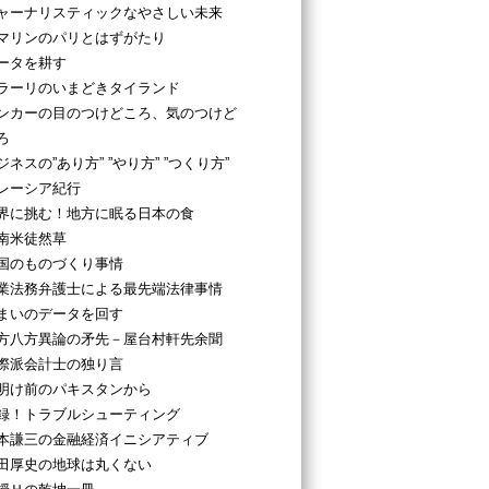
ャーナリスティックなやさしい未来
マリンのパリとはずがたり
ータを耕す
ラーリのいまどきタイランド
ンカーの目のつけどころ、気のつけど
ろ
ジネスの”あり方” ”やり方” ”つくり方”
レーシア紀行
界に挑む！地方に眠る日本の食
南米徒然草
国のものづくり事情
業法務弁護士による最先端法律事情
まいのデータを回す
方八方異論の矛先－屋台村軒先余聞
際派会計士の独り言
明け前のパキスタンから
録！トラブルシューティング
本謙三の金融経済イニシアティブ
田厚史の地球は丸くない