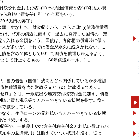
字）
付金および③’-(iii)その他国債費と③’-(ii)利払い費
字から利払い費を差し引いた金額をいう。
9.6兆円の赤字）
。すなわち、財政収支から、さらに③’-(i)債務償還費
費とは、将来の償還に備えて、過去に発行した国債の一定
繰り入れる金額をいう。国債は、各銘柄の償還時に借り
ースが多いが、それでは借金が永久に続きかねない。こ
え債を含め全体として60年で国債を償還し終えるよう、
費として計上するもの（「60年償還ルール」）。
が、国の借金（国債）残高とどう関係しているかを確認
）債務償還費を含む財政収支と（2）財政収支である。
ゼロ」とは、一般歳出や地方交付税交付金に加え、債務
利払い費も税収等でカバーできている状態を指す。従っ
率で減少している。
なく、住宅ローンの元利払いもカバーできている状態
分だけ減少する。
収等で、一般歳出や地方交付税交付金と利払い費はカバ
債元本の返済費用）は賄えていない状態を指す。従っ