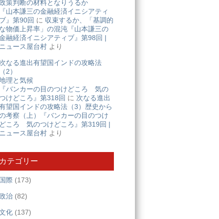
政策判断の材料となりうるか
『山本謙三の金融経済イニシアティ
ブ』第90回
に
収束するか、「基調的
な物価上昇率」の混沌『山本謙三の
金融経済イニシアティブ』第98回 |
ニュース屋台村
より
次なる進出有望国インドの攻略法
（2）
地理と気候
『バンカーの目のつけどころ 気の
つけどころ』第318回
に
次なる進出
有望国インドの攻略法（3）歴史から
の考察（上）『バンカーの目のつけ
どころ 気のつけどころ』第319回 |
ニュース屋台村
より
カテゴリー
国際
(173)
政治
(82)
文化
(137)