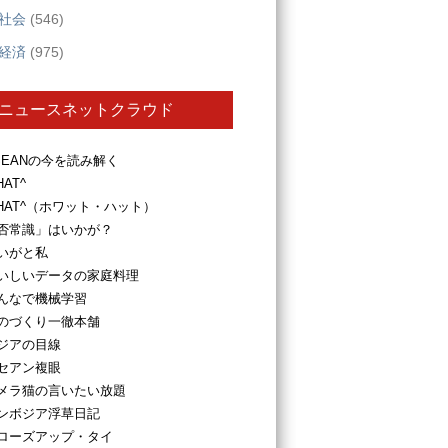
社会
(546)
経済
(975)
ニュースネットクラウド
SEANの今を読み解く
HAT^
HAT^（ホワット・ハット）
否常識」はいかが？
いがと私
いしいデータの家庭料理
んなで機械学習
のづくり一徹本舗
ジアの目線
セアン複眼
メラ猫の言いたい放題
ンボジア浮草日記
ローズアップ・タイ