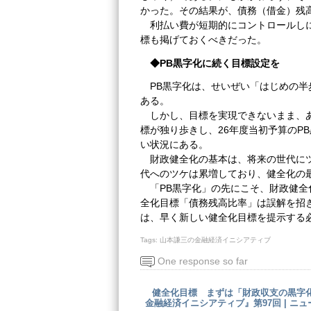
かった。その結果が、債務（借金）残
利払い費が短期的にコントロールしに
標も掲げておくべきだった。
◆PB黒字化に続く目標設定を
PB黒字化は、せいぜい「はじめの
ある。
しかし、目標を実現できないまま、あ
標が独り歩きし、26年度当初予算のP
い状況にある。
財政健全化の基本は、将来の世代にツ
代へのツケは累増しており、健全化の
「PB黒字化」の先にこそ、財政健全
全化目標「債務残高比率」は誤解を招
は、早く新しい健全化目標を提示する
Tags:
山本謙三の金融経済イニシアティブ
One response so far
健全化目標 まずは「財政収支の黒字
金融経済イニシアティブ』第97回 | ニ