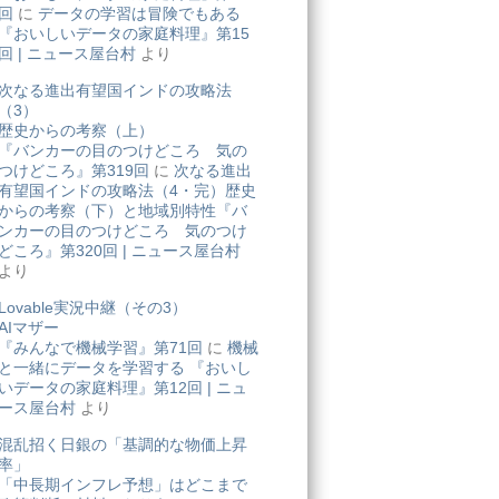
回
に
データの学習は冒険でもある
『おいしいデータの家庭料理』第15
回 | ニュース屋台村
より
次なる進出有望国インドの攻略法
（3）
歴史からの考察（上）
『バンカーの目のつけどころ 気の
つけどころ』第319回
に
次なる進出
有望国インドの攻略法（4・完）歴史
からの考察（下）と地域別特性『バ
ンカーの目のつけどころ 気のつけ
どころ』第320回 | ニュース屋台村
より
Lovable実況中継（その3）
AIマザー
『みんなで機械学習』第71回
に
機械
と一緒にデータを学習する 『おいし
いデータの家庭料理』第12回 | ニュ
ース屋台村
より
混乱招く日銀の「基調的な物価上昇
率」
「中長期インフレ予想」はどこまで