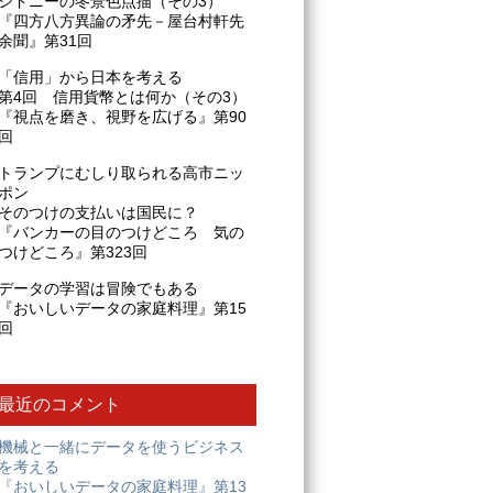
シドニーの冬景色点描（その3）
『四方八方異論の矛先－屋台村軒先
余聞』第31回
「信用」から日本を考える
第4回 信用貨幣とは何か（その3）
『視点を磨き、視野を広げる』第90
回
トランプにむしり取られる高市ニッ
ポン
そのつけの支払いは国民に？
『バンカーの目のつけどころ 気の
つけどころ』第323回
データの学習は冒険でもある
『おいしいデータの家庭料理』第15
回
最近のコメント
機械と一緒にデータを使うビジネス
を考える
『おいしいデータの家庭料理』第13