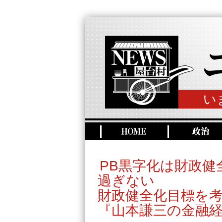
い
PB黒字化は財政
過ぎない
財政健全化目標を考
『山本謙三の金融経