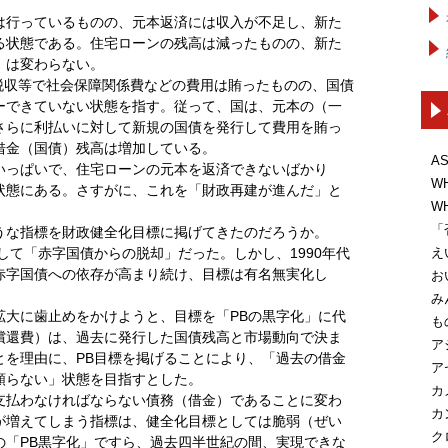
。
行っているものの、元本返済には収入が不足し、新た
る状態である。住宅ローンの残高は減ったものの、新た
）は変わらない。
税収等で社会保障関係費などの費用は賄ったものの、国債
ーできていない状態を指す。従って、国は、元本の（一
さらに利払いに対して新規の国債を発行して費用を賄っ
借金（国債）残高は増加している。
A
っぱいで、住宅ローンの元本を返済できないばかり
W
状態にある。さすがに、これを「財政再建が進んだ」と
W
「
な指標を財政健全化目標に掲げてきたのだろうか。
え
して「赤字国債からの脱却」だった。しかし、1990年代
赤字国債への依存が高まり続け、目標は有名無実化し
お
み
大に歯止めをかけようと、目標を「PBの黒字化」に代
も
償還費）は、過去に発行した国債残高と市場動向で決ま
ア
とを理由に、PB目標を掲げることにより、「過去の借金
ア
頼らない」状態を目指すとした。
カ
払わなければならない債務（借金）であることに変わ
カ
が増えてしまう指標は、健全化目標としては脆弱（ぜい
ク
の「PB黒字化」ですら、過去四半世紀の間、実現できな