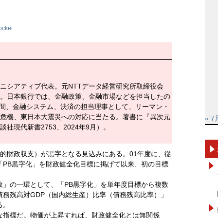
ocket
ニシアティブ代表。元NTTデータ経営研究所取締役会
。日本銀行では、金融政策、金融市場などを担当したの
4年間、金融システム、決済の担当理事として、リーマン・
危機、東日本大震災への対応に当たる。著書に『異次元
« 7
社現代新書2753、2024年9月）。
基礎的財政収支）が黒字となる見込みにある。01年度に、従
「PB黒字化」を財政健全化目標に掲げて以来、初の目標
」の一環として、「PB黒字化」を単年度目標から複数
債務残高対GDP（国内総生産）比率（債務残高比率）」
る。
指標だ。物価が上昇すれば、財政健全化とは無関係