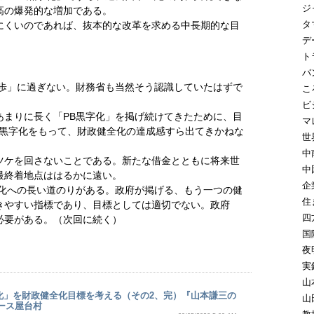
ジ
高の爆発的な増加である。
タ
くいのであれば、抜本的な改革を求める中長期的な目
デ
ト
バ
半歩」に過ぎない。財務省も当然そう認識していたはずで
こ
ビ
まりに長く「PB黒字化」を掲げ続けてきたために、目
マ
B黒字化をもって、財政健全化の達成感すら出てきかねな
世
中
ケを回さないことである。新たな借金とともに将来世
中
最終着地点ははるかに遠い。
企
化への長い道のりがある。政府が掲げる、もう一つの健
住
きやすい指標であり、目標としては適切でない。政府
四
必要がある。（次回に続く）
国
夜
実
山
化」を財政健全化目標を考える（その2、完）『山本謙三の
山
ュース屋台村