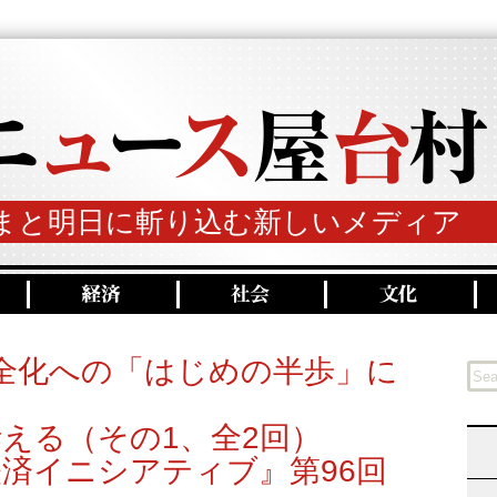
まと明日に斬り込む新しいメディア
健全化への「はじめの半歩」に
える（その1、全2回）
済イニシアティブ』第96回