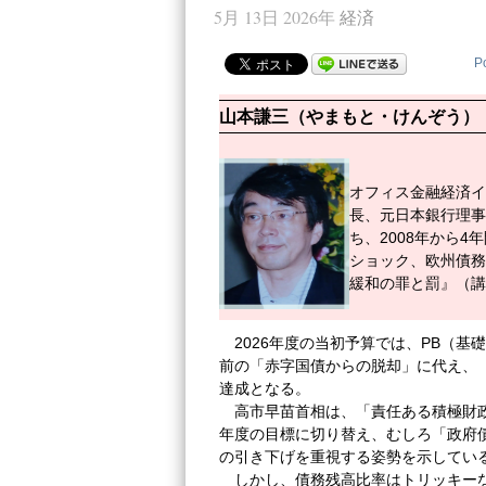
5月 13日 2026年
経済
P
山本謙三（やまもと・けんぞう）
オフィス金融経済イ
長、元日本銀行理事
ち、2008年から
ショック、欧州債務
緩和の罪と罰』（講談
2026年度の当初予算では、PB（
前の「赤字国債からの脱却」に代え、
達成となる。
高市早苗首相は、「責任ある積極財政
年度の目標に切り替え、むしろ「政府
の引き下げを重視する姿勢を示してい
しかし、債務残高比率はトリッキーな