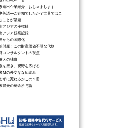
授Ｈの乾坤一冊
系進出企業紹介、おじゃまします
事英語―ご存知でしたか？世界ではこ
なことが話題
南アジアの座標軸
南アジア観察記録
速からの国際化
的財産：この財産価値不明な代物
営コンサルタントの視点
檜Ｘの独白
点を磨き、視野を広げる
者Ｍの外交ななめ読み
まずに死ねるかこの１冊
末農夫の剰余所与論