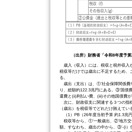
（出所）財務省「令和
8年度予
歳入（収入）には、税収と税外収入が
税収等だけでは歳出に不足するため、こ
る。
歳出（支出）は、①’社会保障関係費な
り、総額約122.3兆円にある。③’国
還費と(ii)利払い費、(iii)その他国債費
次に、財政収支に関連する３つの指標
（歳出）を税収等でどれだけ賄えてい
（1）PB（26年度当初予算 約1.3兆
税収等から、①’一般歳出、②’地方交付
額。すなわち、歳出の中から、③’-(i）