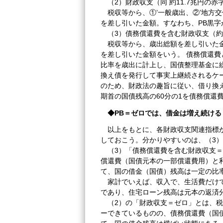
（2）財政収支（同 約11.7兆円の赤
税収等から、①’一般歳出、②’地方交付税交
を差し引いた金額。すなわち、PB黒
（3）債務償還費を含む財政収支（約2
税収等から、歳出総額を差し引いた金額
を差し引いた金額をいう。 債務償還
比率を歳出に計上し、国債整理基金に
換え債を発行して事実上継続されるケ
のため、財政法の趣旨に従い、借り換
期首の国債残高の60分の1を債務償還
◆PB＝ゼロでは、借金は増え続ける
以上をもとに、各財政収支関連指標
しておこう。分かりやすいのは、（3
（3）「債務償還費を含む財政収支＝
償還費（国債元本の一部償還費用）と
て、国の借金（国債）残高は一定の比
家計でいえば、収入で、生活費だけで
であり、住宅ローン残高は元本の返済
（2）の「財政収支＝ゼロ」とは、税
ーできているものの、債務償還費（国