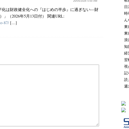
教
20/05/2026 5:00 AM
日
PB黒字化は財政健全化への『はじめの半歩』に過ぎない―財
時
（2026年5月13日付） 関連URL:
ん
o-87/
[…]
東
東
浪
知
経
翌
視
記
読
週