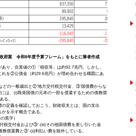
算政府案 令和8年度予算フレーム」をもとに筆者作成
あり、合算値の①「税収等」は約92.7兆円。しかし、
れを②公債金（約29.6兆円）が埋め合わせる構図にあ
どの一般歳出と②’地方交付税交付金、③’国債費からな
債費には、(i)既発国債の元本の一部を償還するための債務償
がある。
の定義を確認しておこう。財政収支とは、国の支出
るかを示す概念である。
円の黒字）
税交付金および③’-(iii)その他国債費を差し引いた金
債務償還費と③’-(ii)利払い費を除外している。