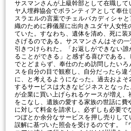
サスマンさんが上級幹部として在職して
ヤ人埋葬協会でボランティアとして奉仕
スラエルの言葉でチェルバカディシャと
織のために葬儀屋に出向きユダヤ人女性
ていた。すなわち、遺体を清め、死に装
さげるのである。サスマンさんはその一
引きつけられた。「お返しができない誰
ることができる」と感ずる喜びである。
でとどまらず、奉仕のため訪問したいろ
スを自分の目で観察し、自分だったら違
に、と考えるようになった。過去およそ
するサービスは大きなビジネスとなった
が企業に買い上げられるケースが増え、
をこなし、遺族の愛する家族の世話に費
に対して料金を請求し、必ずしも必要で
つぼとか余分なサービスを押し売りして
誤解に基づいた照会を受けるのです。『