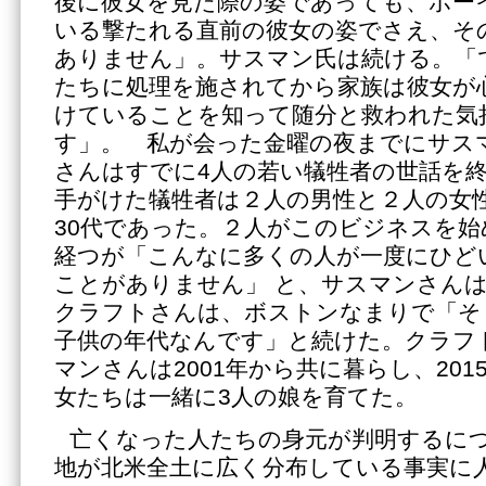
後に彼女を見た際の姿であっても、ボー
いる撃たれる直前の彼女の姿でさえ、そ
ありません」。サスマン氏は続ける。「
たちに処理を施されてから家族は彼女が
けていることを知って随分と救われた気
す」。 私が会った金曜の夜までにサス
さんはすでに4人の若い犠牲者の世話を
手がけた犠牲者は２人の男性と２人の女性
30代であった。２人がこのビジネスを始
経つが「こんなに多くの人が一度にひど
ことがありません」 と、サスマンさんは
クラフトさんは、ボストンなまりで「そ
子供の年代なんです」と続けた。クラフ
マンさんは2001年から共に暮らし、20
女たちは一緒に3人の娘を育てた。
亡くなった人たちの身元が判明するに
地が北米全土に広く分布している事実に