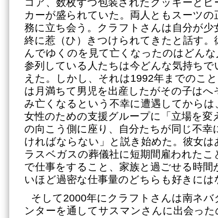
コア、数枚ずつ包装されたクッキーとピ
カーが盛られていた。両人ともスーツの
務に立ち会う。クラフトさんは自分が少
終に惹（ひ）きつけられてきたと話す。
んでゆくのを見て亡くなったのはどんな
参列している人たちは今どんな気持ちで
えた。しかし、それは1992年までのこ
は月満ちて男児を出産したがその子はへ
み亡くなるという不幸に遭遇してからは
女性のための支援グループに「立場を変
の向こう側に座り、自分たちが同じ不幸
ければならない」と説き始めた。彼女は
ラスベガスの葬儀社に短期間雇われたこ
で仕事をすること、家族と過ごせる時間
いほど過密な仕事量のどちらも好きには
そして2000年にクラフトさんは南ネ
ンターを通してサスマンさんに出会った