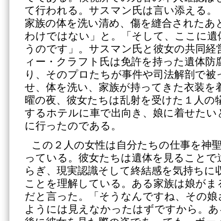
て行われる。サスマン氏は言い添える。
家族の体を洗い清め、傷を縫合されたあ
わけではない」と。「そして、ここに遺
うのです」。サスマン氏と彼女の共同経
ィー・クラフト氏は免許を持った遺体防
り、そのプロたちが事件や司法解剖で被
せ、体を洗い、家族が持ってきた衣装を
曜の夜、彼女たちは乱射を受けた１人の
するホテルに車で出向き、娘に着せたい
に行ったのである。
この２人の女性は自分たちの仕事を神
っている。彼女たちは遺体を見ることで
らぎ、現実認識そして終結感を気持ちに
ことを理解している。ある家族は娘がま
だと言った。「そうなんですね、その娘
ようには見えなかったはずですから。あ