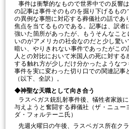
事件は衝撃的なもので世界中での反響
の記事は事件そのものを掘り下げるもの
の異例な事態に対応する葬儀社の話であ
焦点を当てるものである。記事は、訳者
強いた箇所があったが、もうそんなこと
いのがアメリカの社会なのだと少し驚い
暗い、やりきれない事件であったがこの
人との対比において米国人の死に対する
する触れ方が少しだけ分かったようなつ
事件を実に変わった切り口での関連記事
（以下、全訳）。
◆神聖な天職として向き合う
ラスベガス銃乱射事件後、犠牲者家族
与えようと奮闘する葬儀社（ザ・ニュー
ダ・フォルテーニ氏）
先週火曜日の午後、ラスベガス所在ク