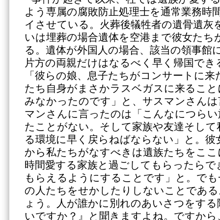
よう専属の腐敗防止処理士を通常業務時
イさせている。火葬後犠牲者の遺骨遺灰
いは埋葬の場合遺体を空港まで彼女たち
る。遺体が外国人の場合、該当の領事館
片方の両親だけはなるべく早く帰国でき
「彼らの娘、息子たちがコンサートに来
たち自身がまさかラスベガスに来ること
みなかったのです」と、サスマンさんは
マンさんに言ったのは「こんなにつらい
たことがない。そして家族や友達そして
る環境に早く戻らねばならない」と。彼
から私たちがなすべきは遺族たちをここ
時間愛する家族と過ごしてもらったらで
もらえるようにすることです」と。でも
の人たちをせかしたりしないことである
ょう。人が誰かに別れのあいさつをする
いですか？』と聞きますよね。ですから