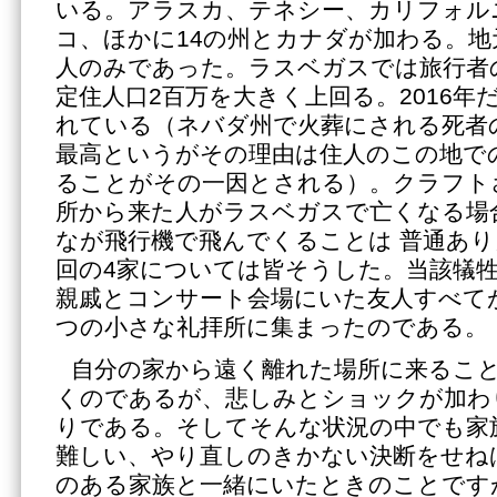
いる。アラスカ、テネシー、カリフォル
コ、ほかに14の州とカナダが加わる。地
人のみであった。ラスベガスでは旅行者
定住人口2百万を大きく上回る。2016年だ
れている（ネバダ州で火葬にされる死者の
最高というがその理由は住人のこの地で
ることがその一因とされる）。クラフト
所から来た人がラスベガスで亡くなる場
なが飛行機で飛んでくることは 普通あ
回の4家については皆そうした。当該犠
親戚とコンサート会場にいた友人すべて
つの小さな礼拝所に集まったのである。
自分の家から遠く離れた場所に来るこ
くのであるが、悲しみとショックが加わ
りである。そしてそんな状況の中でも家
難しい、やり直しのきかない決断をせね
のある家族と一緒にいたときのことです