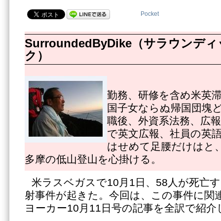
Pocket
SurroundedByDike（サラウ
ク）
勤務、研修を含め米英
国子女ならぬ帰国団塊
職後、外資系法務、広
で英文広報、社員の英
はせめて足腰だけはと
多摩の低山登山を心掛ける。
米ラスベガスで10月1日、58人が死亡
射事件が起きた。今回は、この事件に関
ヨーカー10月11日号の記事を全訳で紹介