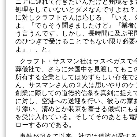
ニアに連れて行きたいんだけど州境をま
処理をしていないとダメなんですよね？
に対しクラフトさんは応じる。「いえ、
よ。『でもそう聞きましたけど』『業者
う言うんです。しかし、長時間に及ぶ弔
のひつぎで受けることでもない限り必要
よ』」、と。
クラフト・サスマン社はラスベガスで
葬儀社で、さらに米国中を見渡してもこ
所有する企業としてはめずらしい存在で
ん、サスマンさんの２人は思いやりのケ
創業に際しての道徳的信条を真剣に捉え
に対し、空港への送迎を行い、彼らの家
り添い、清めとか装束を着せる儀式にも
を受け入れている。そしてそのあとも電
ローするのである。
事件が起きて以来、社では遺族が愛す