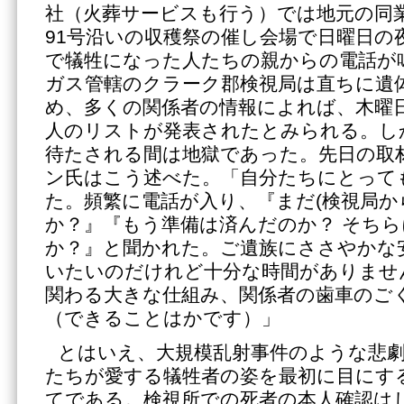
社（火葬サービスも行う）では地元の同
91号沿いの収穫祭の催し会場で日曜日の
で犠牲になった人たちの親からの電話が
ガス管轄のクラーク郡検視局は直ちに遺
め、多くの関係者の情報によれば、木曜日
人のリストが発表されたとみられる。し
待たされる間は地獄であった。先日の取
ン氏はこう述べた。「自分たちにとって
た。頻繁に電話が入り、『まだ(検視局か
か？』『もう準備は済んだのか？ そち
か？』と聞かれた。ご遺族にささやかな
いたいのだけれど十分な時間がありませ
関わる大きな仕組み、関係者の歯車のご
（できることはかです）」
とはいえ、大規模乱射事件のような悲
たちが愛する犠牲者の姿を最初に目にす
てである。検視所での死者の本人確認は