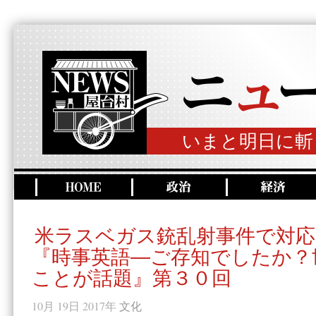
いまと明日に斬
米ラスベガス銃乱射事件で対応
『時事英語―ご存知でしたか？
ことが話題』第３０回
10月 19日 2017年
文化