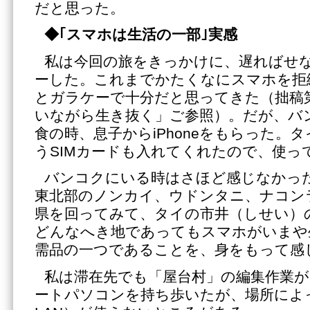
だと思った。
◆｢スマホは生活の一部｣実感
私は今回の旅をきっかけに、遅ればせ
ーした。これまでかたくなにスマホを拒
とガラケーで十分だと思ってきた（拙稿第
いながら生き抜く」ご参照）。だが、バ
食の時、息子からiPhoneをもらった。
うSIMカードも入れてくれたので、使っ
バンコクにいる時はさほど感じなかっ
東北部のノンカイ、ウドンタニ、ナコン
県を回ってみて、タイの市井（しせい）
どんなへき地であってもスマホがいまや
需品の一つであることを、身をもって感
私は滞在先でも「屋台村」の編集作業
ートパソコンを持ち歩いたが、場所によって