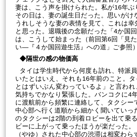
妻は、こう声を掛けられた。私が16年
その日は、妻の誕生日だった。思いがけ
うれしそうな妻の表情を見て、これは幸
と思った。退職後の念願だった「4か国
は、こうして始まった（前回第6回「見た
い―『４か国回遊生活』への道」ご参照
◆隔世の感の物価高
タイは学生時代から何度も訪れ、特派員
いたとはいえ、それも16年前のこと。
とはずいぶん変わっているよ」と言われ
気持ちでかなり緊張した。バンコクに4
に渡航前から頻繁に連絡して、タクシー
中心部へ行く道順から細かく聞いていっ
のタクシーは2階の到着ロビーを出て乗る
ビーに上がって乗ったほうが楽だった。
（やゆ）された中心部の渋滞は相変わら