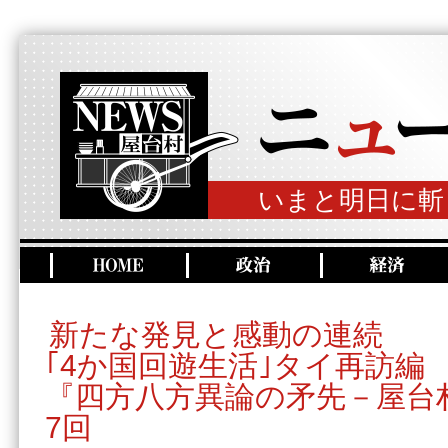
いまと明日に斬
新たな発見と感動の連続
｢4か国回遊生活｣タイ再訪編
『四方八方異論の矛先－屋台
7回