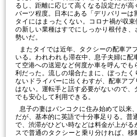
るし、距離に応じて高くなる設定だが高
バーツ程度。日本にある「デリバリーは
タイにはまったくない。コロナ禍が収束
の新しい業種はすでにしっかり根付き、
勢いだ。
またタイでは近年、タクシーの配車ア
いる。われわれも滞在中、息子夫婦に配車
て空港への送迎など何度か車を呼んでも
利だった。流しの場合たまに、ぼったく
ないドライバーに出くわすが、配車アプ
はない。運転手と話す必要がないので、
でも安心して利用できる。
息子の妻はバンコクに住み始めて以来
だが、基本的に英語で十分事足りる。普
で、渋滞がひどい時などは料金が上がる
スで普通のタクシーと乗り分ければ、移