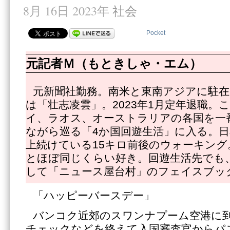
8月 16日 2023年
社会
Pocket
元記者Ｍ（もときしゃ・エム）
元新聞社勤務。南米と東南アジアに駐在
は「壮志凌雲」。2023年1月定年退職。
イ、ラオス、オーストラリアの各国を一
ながら巡る「4か国回遊生活」に入る。日
上続けている15キロ前後のウォーキング
とほぼ同じくらい好き。回遊生活先でも
して「ニュース屋台村」のフェイスブッ
「ハッピーバースデー」
バンコク近郊のスワンナプーム空港に
チェックなどを終えて入国審査官からパ