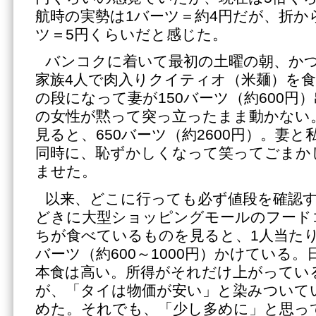
航時の実勢は1バーツ＝約4円だが、折か
ツ＝5円くらいだと感じた。
バンコクに着いて最初の土曜の朝、か
家族4人で肉入りクイティオ（米麺）を
の段になって妻が150バーツ（約600円
の女性が黙って突っ立ったまま動かない
見ると、650バーツ（約2600円）。妻
同時に、恥ずかしくなって笑ってごまか
ませた。
以来、どこに行っても必ず値段を確認
どきに大型ショッピングモールのフード
ちが食べているものを見ると、1人当たりお
バーツ（約600～1000円）かけている
本食は高い。所得がそれだけ上がってい
が、「タイは物価が安い」と染みついて
めた。それでも、「少し多めに」と思っ