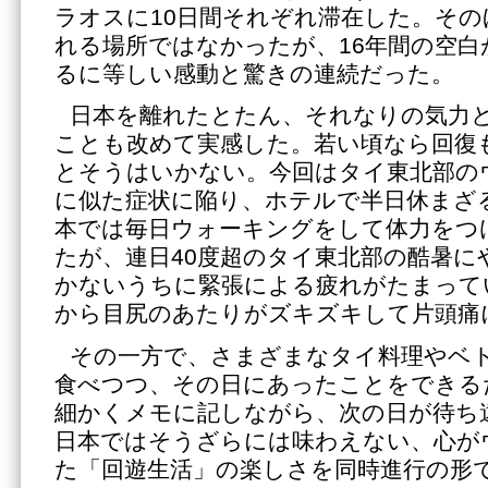
ラオスに10日間それぞれ滞在した。そ
れる場所ではなかったが、16年間の空白
るに等しい感動と驚きの連続だった。
日本を離れたとたん、それなりの気力
ことも改めて実感した。若い頃なら回復
とそうはいかない。今回はタイ東北部の
に似た症状に陥り、ホテルで半日休まざ
本では毎日ウォーキングをして体力をつ
たが、連日40度超のタイ東北部の酷暑に
かないうちに緊張による疲れがたまって
から目尻のあたりがズキズキして片頭痛
その一方で、さまざまなタイ料理やベ
食べつつ、その日にあったことをできる
細かくメモに記しながら、次の日が待ち
日本ではそうざらには味わえない、心が
た「回遊生活」の楽しさを同時進行の形