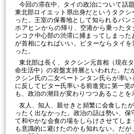
今回の滞在中、タイの政治について話
東北部ロイエット県出身だというタクシ
った。王室の保養地として知られるバン
ホアヒンからの帰り、空港から乗ったタ
ンコク中心部の渋滞に捕まってしまった
が首相になればいい。ピターならタイを
った。
東北部は長く、タクシン元首相（現在
命生活中）の岩盤支持層といわれた。だ
クシン氏の二女ペートンタン氏らが率い
に反してピター氏率いる前進党に第一党
も、政治の潮目が変わりつつあることを
友人、知人、親せきと頻繁に会食した
ったく出なかった。政治の話は勢い、保
て和やかな会食の場をしらけさせてしま
も意識的に避けたのかも知れない。だが