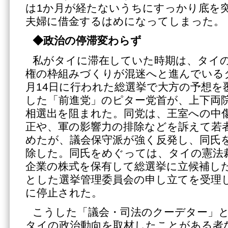
は1か月が経たないうちにすっかり底を
夫婦に借金するはめになってしまった。
◆政治の停滞変わらず
私がタイに滞在していた時期は、タイ
権の枠組みづくりが混迷へと進んでいる
月14日に行われた総選挙で大方の予想を
した「前進党」のピター党首が、上下両
相選出を阻まれた。同党は、王室への中
正や、軍の影響力の排除などを訴えて若
めたが、議会保守派が強く反発し、同氏
除した。同氏をめぐっては、タイの憲法
企業の株式を保有して総選挙に立候補し
とした選挙管理委員会の申し立てを受理
に停止された。
こうした「議会・司法のクーデター」
タイの政治動向を取材したことがある者