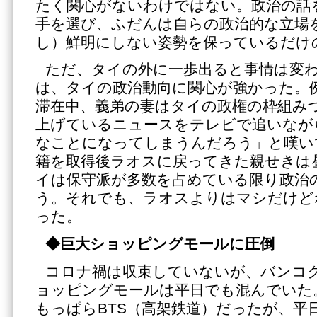
たく関心がないわけではない。政治の話
手を選び、ふだんは自らの政治的な立場
し）鮮明にしない姿勢を保っているだけ
ただ、タイの外に一歩出ると事情は変
は、タイの政治動向に関心が強かった。
滞在中、義弟の妻はタイの政権の枠組み
上げているニュースをテレビで追いなが
なことになってしまうんだろう」と嘆い
籍を取得後ラオスに戻ってきた親せきは
イは保守派が多数を占めている限り政治
う。それでも、ラオスよりはマシだけど
った。
◆巨大ショッピングモールに圧倒
コロナ禍は収束していないが、バンコ
ョッピングモールは平日でも混んでいた
もっぱらBTS（高架鉄道）だったが、平