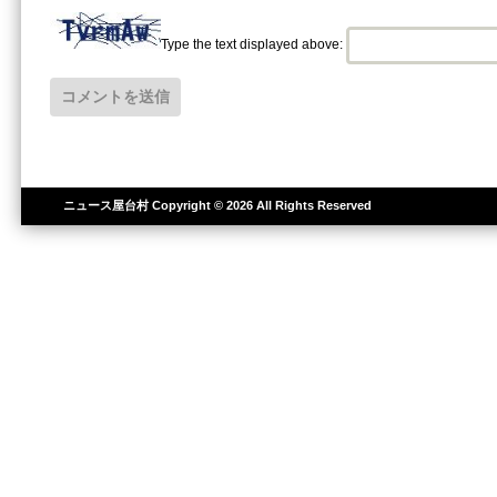
Type the text displayed above:
ニュース屋台村
Copyright © 2026 All Rights Reserved