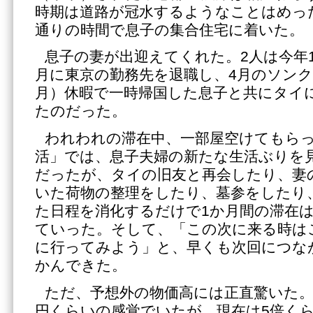
時期は道路が冠水するようなことはめっ
通りの時間で息子の集合住宅に着いた。
息子の妻が出迎えてくれた。2人は今年
月に東京の勤務先を退職し、4月のソン
月）休暇で一時帰国した息子と共にタイ
たのだった。
われわれの滞在中、一部屋空けてもら
活」では、息子夫婦の新たな生活ぶりを
だったが、タイの旧友と再会したり、妻
いた荷物の整理をしたり、墓参をしたり
た日程を消化するだけで1か月間の滞在
ていった。そして、「この次に来る時は
に行ってみよう」と、早くも次回につな
かんできた。
ただ、予想外の物価高には正直驚いた。1
円くらいの感覚でいたが、現在は5倍く