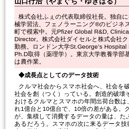
山口行治（やまぐち・ゆきはる）
株式会社ふぇの代表取締役社長。独自に
械学習法、フェノラーニング®のビジネ
町で模索中。元Pfizer Global R&D, Clinical
Director。株式会社ダイセルと株式会
勤務。ロンドン大学St.George’s Hospital M
Ph.D取得（薬理学）。東京大学教養学部
は農作業。
◆
成長点としてのデータ技術
クルマ社会からスマホ社会へ、社会を
社会を創（つく）っている。創造的破壊
おけるクルマとスマホの年間出荷台数は
れ1億台と10億台で、10倍の差がある
が、集積して消費するデータの量は、たぶ
あるだろう。スマホの次に来るデータ技術