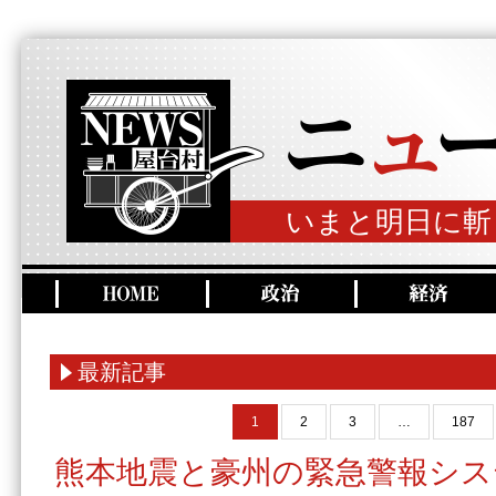
いまと明日に斬
最新記事
1
2
3
…
187
熊本地震と豪州の緊急警報シス