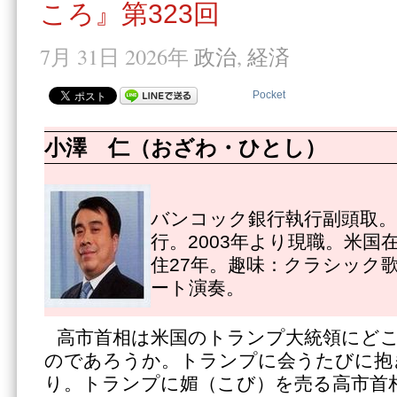
ころ』第323回
7月 31日 2026年
政治
,
経済
Pocket
小澤 仁（おざわ・ひとし）
バンコック銀行執行副頭取。1
行。2003年より現職。米国
住27年。趣味：クラシック
ート演奏。
高市首相は米国のトランプ大統領にど
のであろうか。トランプに会うたびに抱
り。トランプに媚（こび）を売る高市首