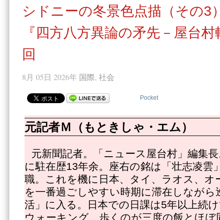
シドニーの冬景色点描（その3
『四方八方異論の矛先－屋台村
回
8月 05日 2026年
国際
,
社会
Pocket
元記者Ｍ（もときしゃ・エム）
元新聞記者。「ニュース屋台村」編集長
に駐在歴13年余。座右の銘は「壮志凌雲」
職。これを機に日本、タイ、ラオス、オ
を一番過ごしやすい時期に滞在しながら
活」に入る。日本での日課は5年以上続け
ウォーキング。歩くのが三度の飯とほぼ