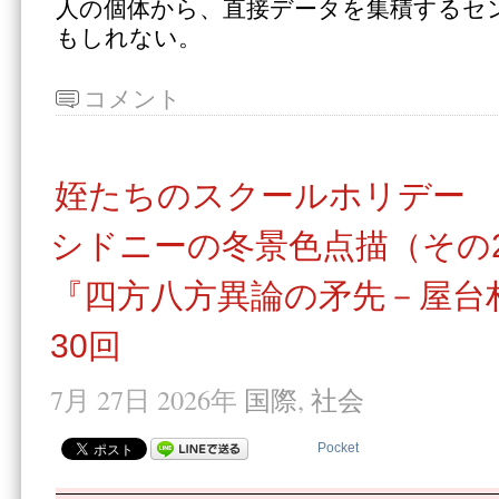
人の個体から、直接データを集積するセ
もしれない。
コメント
姪たちのスクールホリデー
シドニーの冬景色点描（その
『四方八方異論の矛先－屋台
30回
7月 27日 2026年
国際
,
社会
Pocket