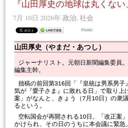
『山田厚史の地球は丸くない』
7月 10日 2026年
政治
,
社会
Pocket
山田厚史（やまだ・あつし）
ジャーナリスト。元朝日新聞編集委員。
編集主幹。
拙稿の前回第316回「『皇統は男系男子
気が『愛子さま』に敗れる日」で取り上
案」がなんと、きょう（7月10日）の衆
るという。
空転国会が再開される10日、「改正案
かけられ、その日のうちに本会議に緊急