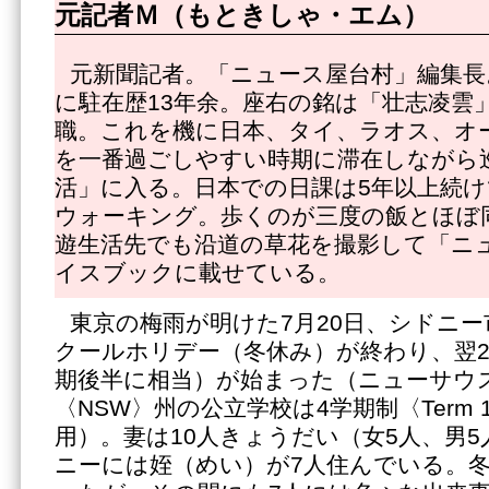
元記者Ｍ（もときしゃ・エム）
元新聞記者。「ニュース屋台村」編集長
に駐在歴13年余。座右の銘は「壮志凌雲」
職。これを機に日本、タイ、ラオス、オ
を一番過ごしやすい時期に滞在しながら
活」に入る。日本での日課は5年以上続け
ウォーキング。歩くのが三度の飯とほぼ
遊生活先でも沿道の草花を撮影して「ニ
イスブックに載せている。
東京の梅雨が明けた7月20日、シドニ
クールホリデー（冬休み）が終わり、翌21
期後半に相当）が始まった（ニューサウ
〈NSW〉州の公立学校は4学期制〈Term 1
用）。妻は10人きょうだい（女5人、男
ニーには姪（めい）が7人住んでいる。冬