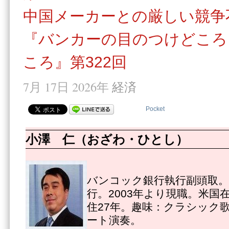
中国メーカーとの厳しい競争
『バンカーの目のつけどころ
ころ』第322回
7月 17日 2026年
経済
Pocket
小澤 仁（おざわ・ひとし）
バンコック銀行執行副頭取。1
行。2003年より現職。米国
住27年。趣味：クラシック
ート演奏。