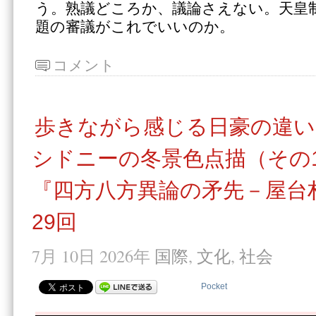
う。熟議どころか、議論さえない。天皇
題の審議がこれでいいのか。
コメント
歩きながら感じる日豪の違
シドニーの冬景色点描（その
『四方八方異論の矛先－屋台
29回
7月 10日 2026年
国際
,
文化
,
社会
Pocket