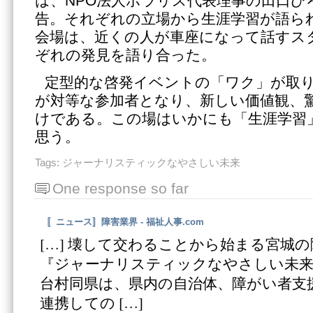
は、NPO法人ポラリス代表理事の田口ひ
告。それぞれの立場から生涯学習が語ら
会場は、近くの人が車座になって話すス
ぞれの発見を語り合った。
定型的な啓発イベントの「ワク」が取
が対等な参加者となり、新しい価値観、
けである。この場はいかにも「生涯学習
思う。
Tags:
ジャーナリスティックなやさしい未来
One response so far
〚ニュース〛障害業界 - 福祉人事.com
[…] 壊して交わることから始まる宮城
『ジャーナリスティックなやさしい未来
台村同県は、県内の自治体、障がい者支
連携しての […]