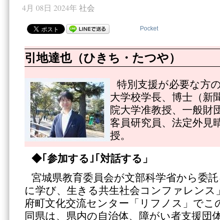
4月 08日 2024年
社会
Pocket
引地達也（ひきち・たつや）
特別支援が必要な方
大学校学長、博士（新
院大学准教授、一般財
客員研究員、法定外見
授。
◆｢参加する｣｢対話する」
宮城県教育委員会が文部科学省から委託
に学び、生きる共生社会コンファレンス
府町文化交流センター「リフノス」でこ
同県は、県内の自治体、障がい者支援団