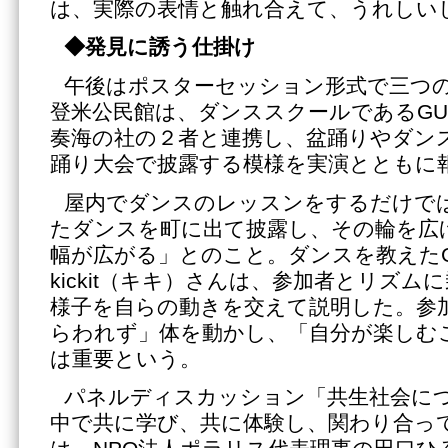
は、実際の表情と触れ合えて、うれしい
◆発見に誘う仕掛け
午後はポスターセッション形式で三つ
登米公民館は、ダンススクールであるGUID
奏海の社の２者と連携し、盆踊りやダン
踊り大会で披露する模様を実演とともに
屋内でダンスのレッスンをするだけで
たダンスを町に出て披露し、その輪を広
幅が広がる」とのこと。ダンスを教えたGU
kickit（キキ）さんは、参加者とリズ
様子を自らの動きを交えて説明した。参
らわれず」体を動かし、「自分が楽しむ
は重要という。
パネルディスカッション「共生社会に
中で共に学び、共に体験し、関わり合っ