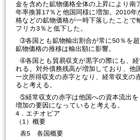
金を含めた鉱物価格全体の上昇により南
年率換算17％と他国同様に増加。2010年
格などの鉱物価格が一時下落したことで
フリカ3％と低下した。
➂各国とも鉱物輸出割合が常に50％を
鉱物価格の推移は輸出額に影響。
➃各国とも貿易収支が黒字の際にも、経
れる。対外債務残高が増加しており、他
一次所得収支の赤字となり、経常収支の
ると考える。
➄経常収支の赤字は他国への資本流出を
増加の要因になっていると考える。
4．エチオピア
（1）概要
表5 各国概要