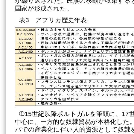
が繰り返された。民族の移動が収束する
国家が形成された。
表3 アフリカ歴史年表
➀15世紀以降ポルトガルを筆頭に、17
中心に、一方的な奴隷貿易が本格化した
パでの産業化に伴い人的資源として奴隷