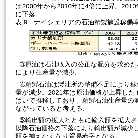
は2000年から2010年に4倍に上昇。201
に下落。
表 9 ナイジェリアの石油精製施設稼働
➂原油は石油収入の公正な配分を求めた
により生産量が減少。
➃精製石油は製油所の整備不足により稼
量が減少。2021年は原油価格が上昇し
ばいで推移しており、精製石油生産量の
ながっていると考える。
➄輸出額の拡大とともに輸入額を拡大させ
以降石油価格の下落により輸出額が減少
額を補えなくなり貿易赤字となる。