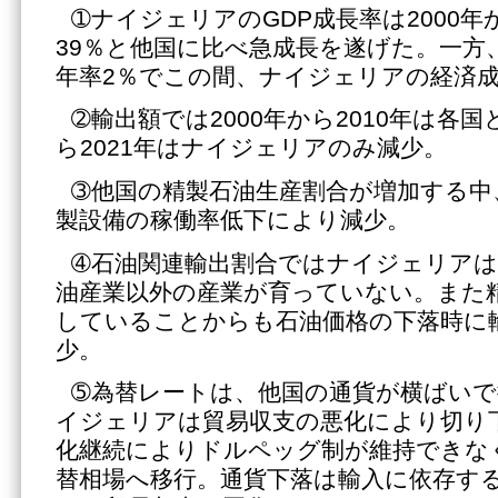
➀ナイジェリアのGDP成長率は2000年か
39％と他国に比べ急成長を遂げた。一方、2
年率2％でこの間、ナイジェリアの経済
➁輸出額では2000年から2010年は各国
ら2021年はナイジェリアのみ減少。
➂他国の精製石油生産割合が増加する中
製設備の稼働率低下により減少。
➃石油関連輸出割合ではナイジェリアは
油産業以外の産業が育っていない。また
していることからも石油価格の下落時に
少。
➄為替レートは、他国の通貨が横ばい
イジェリアは貿易収支の悪化により切り
化継続によりドルペッグ制が維持できなく
替相場へ移行。通貨下落は輸入に依存す