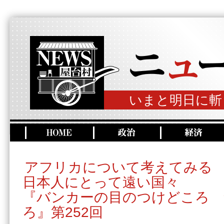
いまと明日に斬
アフリカについて考えてみる
日本人にとって遠い国々
『バンカーの目のつけどころ 
ろ』第252回