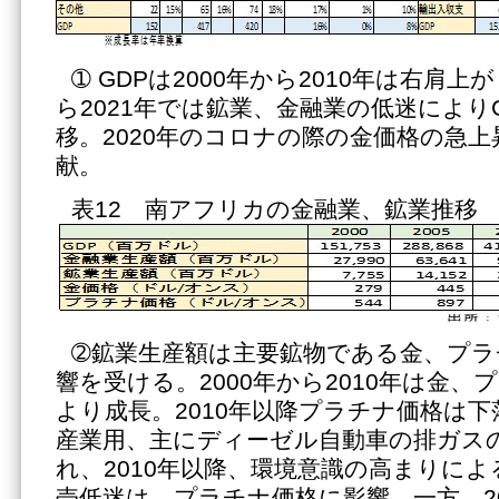
➀ GDPは2000年から2010年は右肩上
ら2021年では鉱業、金融業の低迷により
移。2020年のコロナの際の金価格の急上
献。
表12 南アフリカの金融業、鉱業推移
➁鉱業生産額は主要鉱物である金、プラ
響を受ける。2000年から2010年は金
より成長。2010年以降プラチナ価格は
産業用、主にディーゼル自動車の排ガス
れ、2010年以降、環境意識の高まりに
売低迷は、プラチナ価格に影響。一方、2