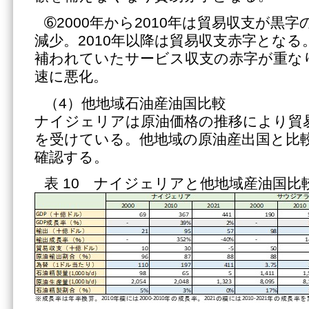
➅2000年から2010年は貿易収支が黒
減少。2010年以降は貿易収支赤字とな
補われていたサービス収支の赤字が重な
速に悪化。
（4）他地域石油産油国比較
ナイジェリアは原油価格の推移により貿
を受けている。他地域の原油産出国と比
確認する。
表 10 ナイジェリアと他地域産油国比