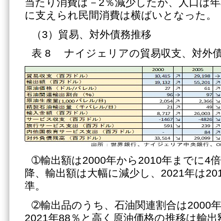
当たり消費は－2％減少したが、人口は年
に支えられ民間消費は横ばいとなった。
（3）貿易、対外債務推移
表 8 ナイジェリアの貿易収支、対外
➀輸出額は2000年から2010年までに4
降、輸出額は大幅に減少し、2021年は20
準。
➁輸出品のうち、石油関連割合は2000年9
2021年88％と高く原油価格の推移は輸