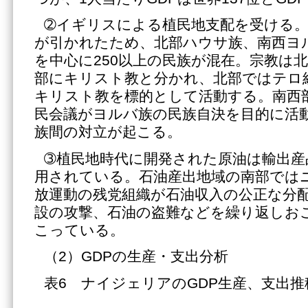
➁イギリスによる植民地支配を受ける
が引かれたため、北部ハウサ族、南西ヨ
を中心に250以上の民族が混在。宗教は
部にキリスト教と分かれ、北部ではテロ
キリスト教を標的として活動する。南西
民会議がヨルバ族の民族自決を目的に活
族間の対立が起こる。
➂植民地時代に開発された原油は輸出産
用されている。石油産出地域の南部では
放運動の残党組織が石油収入の公正な分
設の攻撃、石油の盗難などを繰り返しお
こっている。
（2）GDPの生産・支出分析
表6 ナイジェリアのGDP生産、支出推