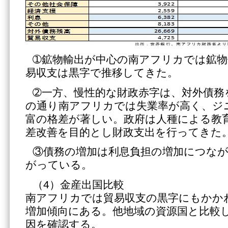
➀鉱物輸出が中心の南アフリカでは鉱物
易収支は黒字で推移してきた。
➁一方、慢性的な財政赤字は、対外債務
の通り南アフリカでは失業率が高く、ジ
富の格差が著しい。政府は人種による教
差改善を目的とし財政支出を行ってきた
③債務の増加は利息負担の増加につな
がっている。
（4）金産出国比較
南アフリカでは貿易収支の黒字にもかか
増加傾向にある。他地域の資源国と比較
因を確認する。