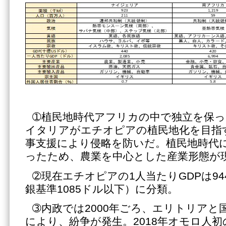
➀植民地時代アフリカの中で独立を保
イタリアがエチオピアの植民地化を目指
事支援により侵略を防いだ。植民地時代
ったため、農業を中心とした産業形態が
➁現在エチオピアの1人当たりGDPは9
銀基準1085ドル以下）に分類。
➂内政では2000年ごろ、エリトリアと
により、紛争が発生。2018年オモロ人