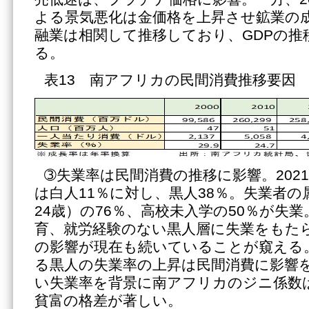
よる景気悪化は金価格を上昇させ鉱業の
融業は相関して推移しており、GDPの推
る。
表13 南アフリカの民間消費推移要因
➂失業率は民間消費の推移に影響。202
は白人11％に対し、黒人38％。失業者の
24歳）の76％、高校未入学の50％が失
育、就労経験のない黒人層に失業をもた
の影響が現在も続いていることが窺える。
る黒人の失業率の上昇は民間消費に影響
い失業率を背景に南アフリカのジニ係数
貧富の格差が著しい。