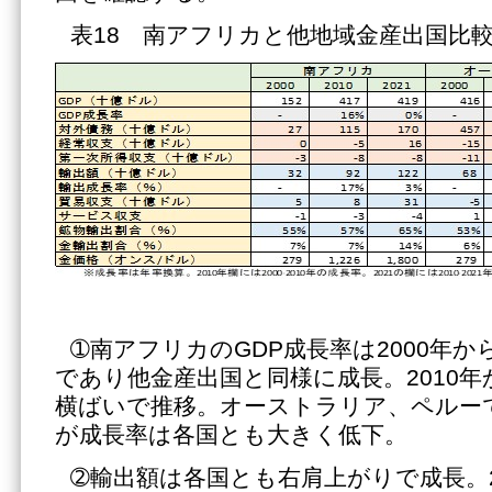
表18 南アフリカと他地域金産出国比
➀南アフリカのGDP成長率は2000年から
であり他金産出国と同様に成長。2010年か
横ばいで推移。オーストラリア、ペルーで
が成長率は各国とも大きく低下。
➁輸出額は各国とも右肩上がりで成長。20