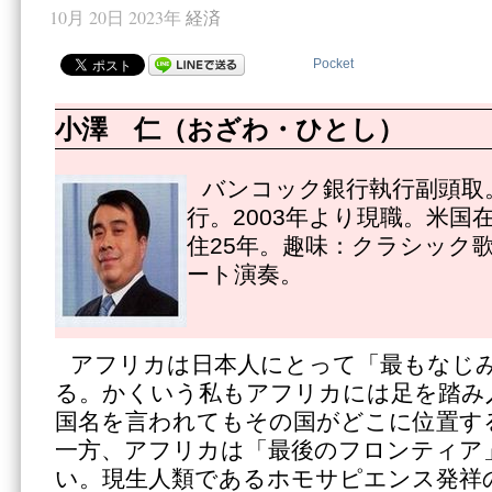
10月 20日 2023年
経済
Pocket
小澤 仁（おざわ・ひとし）
バンコック銀行執行副頭取。
行。2003年より現職。米国
住25年。趣味：クラシック
ート演奏。
アフリカは日本人にとって「最もなじ
る。かくいう私もアフリカには足を踏み
国名を言われてもその国がどこに位置す
一方、アフリカは「最後のフロンティア
い。現生人類であるホモサピエンス発祥