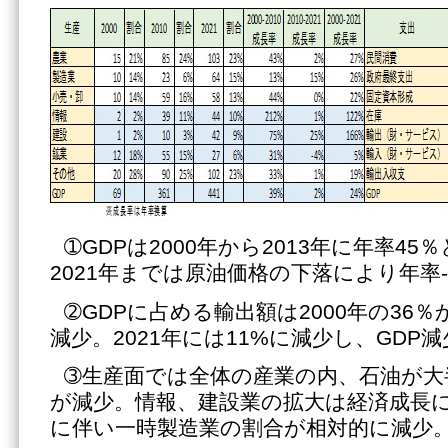
➀GDPは2000年から2013年に年率4
2021年までは原油価格の下落により年率
➁GDPに占める輸出額は2000年の36％か
減少。2021年には11%に減少し、GDP
➂生産面では全体の産業の内、石油が大
が減少。情報、建設業の拡大は経済成長
に伴い一時製造業の割合が相対的に減少