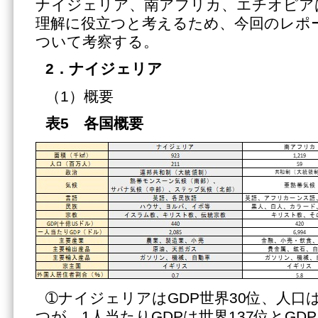
ナイジェリア、南アフリカ、エチオピア
理解に役立つと考えるため、今回のレポ
ついて考察する。
2．ナイジェリア
（1）概要
表
5 各国概要
➀ナイジェリアはGDP世界30位、人口
つが、1人当たりGDPは世界137位とG