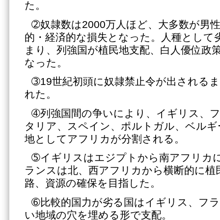
た。
➁奴隷数は2000万人ほど、大多数が男
的・経済的な損失となった。人種として
まり、列強国が植民地支配、白人優位政
なった。
➂19世紀初頭に奴隷禁止令が出される
れた。
➃列強国間の争いにより、イギリス、
タリア、スペイン、ポルトガル、ベルギ
地としてアフリカが分割される。
➄イギリスはエジプトから南アフリカ
ランスは北、西アフリカから横断的に植
路、資源の確保を目指した。
➅比較的国力が劣る国はイギリス、フ
い地域の穴を埋める形で支配。