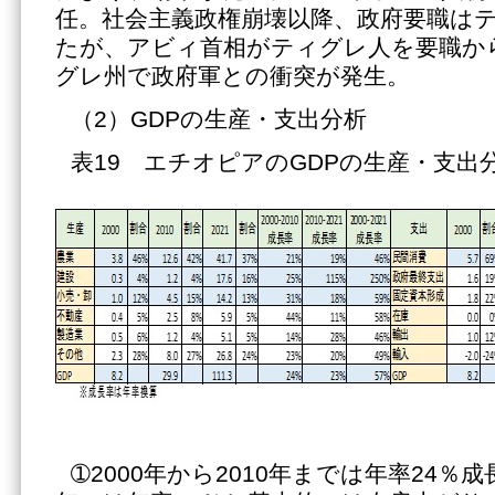
任。社会主義政権崩壊以降、政府要職は
たが、アビィ首相がティグレ人を要職か
グレ州で政府軍との衝突が発生。
（2）GDPの生産・支出分析
表19 エチオピアのGDPの生産・支出
➀2000年から2010年までは年率24％成長