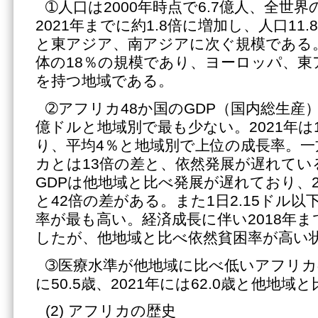
➀人口は2000年時点で6.7億人、全世界
2021年までに約1.8倍に増加し、人口11
と東アジア、南アジアに次ぐ規模である
体の18％の規模であり、ヨーロッパ、東
を持つ地域である。
➁アフリカ48か国のGDP（国内総生産）は
億ドルと地域別で最も少ない。2021年は1
り、平均4％と地域別で上位の成長率。
カとは13倍の差と、依然発展が遅れてい
GDPは他地域と比べ発展が遅れており、2
と42倍の差がある。また1日2.15ドル
率が最も高い。経済成長に伴い2018年まで
したが、他地域と比べ依然貧困率が高い
➂医療水準が他地域に比べ低いアフリカの
に50.5歳、2021年には62.0歳と他地
(2) アフリカの歴史