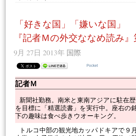
「好きな国」「嫌いな国」
『記者Ｍの外交ななめ読み』
9月 27日 2013年
国際
Pocket
記者Ｍ
新聞社勤務。南米と東南アジアに駐在歴1
を目標に「精選読書」を実行中。座右の
下の趣味は食べ歩きウオーキング。
トルコ中部の観光地カッパドキアで９