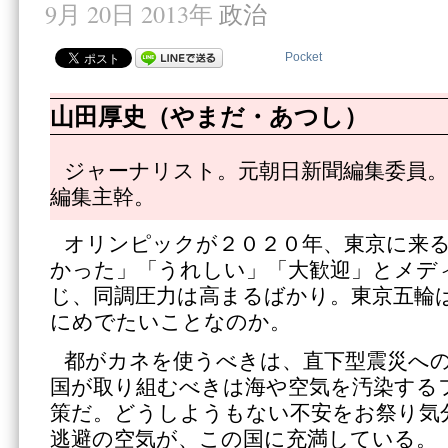
9月 20日 2013年
政治
Pocket
山田厚史（やまだ・あつし）
ジャーナリスト。元朝日新聞編集委員。
編集主幹。
オリンピックが２０２０年、東京に来
かった」「うれしい」「大歓迎」とメデ
じ、同調圧力は高まるばかり。東京五輪
にめでたいことなのか。
都がカネを使うべきは、直下型震災へ
国が取り組むべきは海や空気を汚染する
策だ。どうしようもない不安をお祭り気
逃避の空気が、この国に充満している。