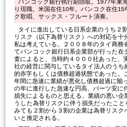
バンコック銀行執行副頭取。1977年東海
り現職。米国在住10年。バンコク在住1
ク歌唱、サックス・フルート演奏。
タイに進出している日系企業のうち２
リスク（以下為替リスク）への対応を十
私は考えている。２００８年のタイ商務
てバンコック銀行日系企業部が行った在
査によると、当時約４０００社あった、
社の経営に関与しているタイ法人のうち
的赤字もしくは債務超過状態であった。
年間に急速に業績が悪化し債務超過に陥
の年に進行した急速な円高、バーツ安に
損失によるものと思える。業績の悪い企
うした為替リスクに伴う損失だったこと
みても２割から３割の企業は為替リスク
いと推定される。