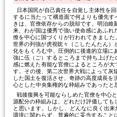
日本国民が自己責任を自覚し主体性を回
するに当たって構造面で何よりも優先す
きは、官僚依存からの脱却です。明治維
来、わが国は優秀で強い使命感にあふれ
僚を中心に国づくりが行われてきました
世界の列強が虎視眈々（こしたんたん）
化をもくろむ中、圧倒的に後進的立場に
強に伍（ご）するところまで持ち上げた
感に燃えた有能な官僚によるところが大
す。その後、第二次世界大戦によって灰
した国土を復活させ、奇跡の高度成長を
心とした中央集権的な枠組みであったと
戦後復興を可能ならしめた官僚を中心
源配分の枠組みは、どれだけ評価しても
と思います。しかし、どんなに良く出来
環境に関わらず、普遍的に妥当すること