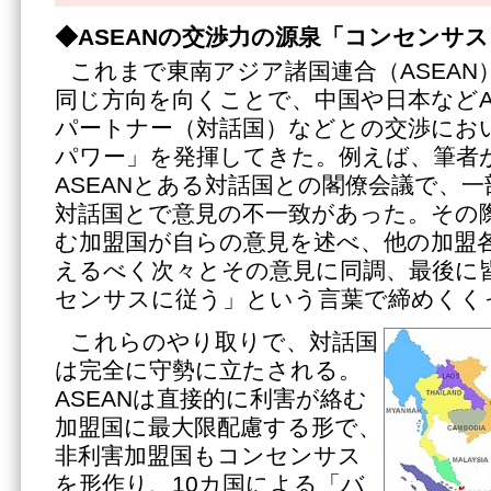
◆ASEANの交渉力の源泉「コンセンサス
これまで東南アジア諸国連合（ASEAN
同じ方向を向くことで、中国や日本などA
パートナー（対話国）などとの交渉にお
パワー」を発揮してきた。例えば、筆者
ASEANとある対話国との閣僚会議で、一
対話国とで意見の不一致があった。その
む加盟国が自らの意見を述べ、他の加盟
えるべく次々とその意見に同調、最後に皆
センサスに従う」という言葉で締めくく
これらのやり取りで、対話国
は完全に守勢に立たされる。
ASEANは直接的に利害が絡む
加盟国に最大限配慮する形で、
非利害加盟国もコンセンサス
を形作り、10カ国による「バ