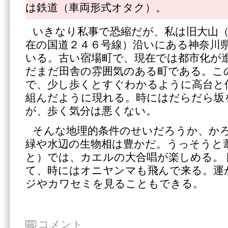
は鉄道（車両形式オタク）。
いきなり私事で恐縮だが、私は旧大山
在の国道２４６号線）沿いにある神奈川
いる。古い宿場町で、現在では都市化が
だまだ田舎の雰囲気のある町である。こ
で、少し歩くとすぐわかるように高台と
組んだように現れる。時にはだらだら坂
が、歩く気分は悪くない。
そんな地理的条件のせいだろうか、か
緑や水辺の生物相は豊かだ。うっそうと
と）では、カエルの大合唱が楽しめる。
て、時にはオニヤンマも飛んで来る。運
ジやカワセミを見ることもできる。
コメント