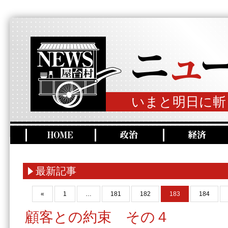
いまと明日に斬
最新記事
«
1
…
181
182
183
184
顧客との約束 その４