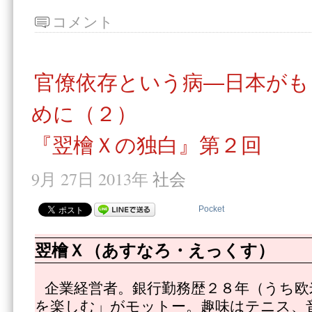
コメント
官僚依存という病―日本がも
めに（２）
『翌檜Ｘの独白』第２回
9月 27日 2013年
社会
Pocket
翌檜Ｘ（あすなろ・えっくす）
企業経営者。銀行勤務歴２８年（うち欧
を楽しむ」がモットー。趣味はテニス、