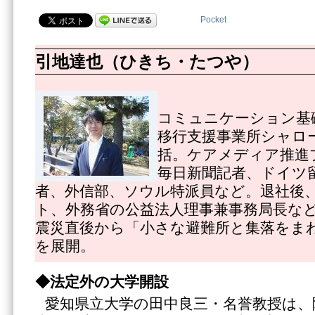
Pocket
引地達也（ひきち・たつや）
コミュニケーション基
移行支援事業所シャロ
括。ケアメディア推進
毎日新聞記者、ドイツ
者、外信部、ソウル特派員など。退社後
ト、外務省の公益法人理事兼事務局長な
震災直後から「小さな避難所と集落をま
を展開。
◆法定外の大学開設
愛知県立大学の田中良三・名誉教授は、