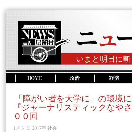
いまと明日に斬
「障がい者を大学に」の環境に
『ジャーナリスティックなやさ
００回
1月 31日 2017年
社会