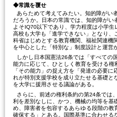
◆常識を覆せ
あらためて考えてみたい。知的障がい
だろうか。日本の常識では、知的障がい
よそIQ70以下であり、学力程度は小学
高校も大学も「進学できない」となり、
科省はじめとする教育機関、福祉関連機
を中心とした「特別な」制度設計と運営
しかし日本国憲法26条では「すべての
能力に応じて、ひとしく教育を受ける権
「その能力」の捉え方を「発達の必要に
れが特別支援学校を成り立たせる基礎と
を大学に援用させる議論がある。
さらに、前述の権利条約の第24条では
利を差別なしに、かつ、機械の均等を基
め、障害者を包容するあらゆる段階の教
確保する」とある。国際基準に合わせる