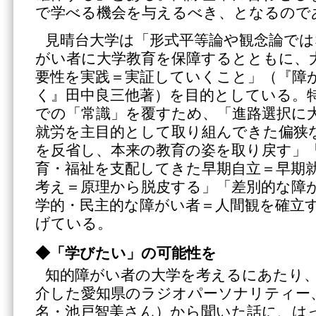
で学べる機会を与えるべき、となるので
見晴台大学は「形式平等論や観念論では
がい者に大学教育を保障するとともに、
要性を実践＝実証していくこと」（『障
く』田中良三他著）を目的としている。
での「常識」を覆すため、「進路選択に
就労を主目的として取り組んできた偏狭
を反省し、本来の教育の姿を取り戻す」
育・福祉を支配してきた早期自立＝早期
考え＝原理から脱皮する」「差別的な障
学的・民主的な障がい者＝人間観を確立
げている。
◆「学びたい」の可能性を
知的障がい者の大学を考えるにあたり
介した愛知県のラジオパーソナリティー
名・池戸智美さん）から聞いた話に、は