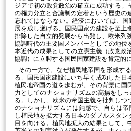
ジアで初の政党政治の確立に成功する。
の権力分立と合議制の定着という歴史の
忘れてはならない。経済においては、国
展を成し遂げる。国民国家の建設を至上
排除した自立的発展から出発し、欧米列
協調時代の主要国メンバーとしての地位
本近代の成果としての立憲主義（政党政
協調）に立脚する国民国家建設を肯定的
その一方で、なぜ植民地帝国を形成す
る。国民国家建設にいち早く成功した日
植民地帝国の道を歩むが、その背景に国
力としてのナショナリズムの高揚をしっ
る。しかし、欧米の帝国主義を批判しつ
のナショナリズムには鈍感で、自らは帝
し植民地を拡大する日本のダブルスタン
目を向ける。植民地拡大の結果として、
英米との利害対立が発生するが、ナショ