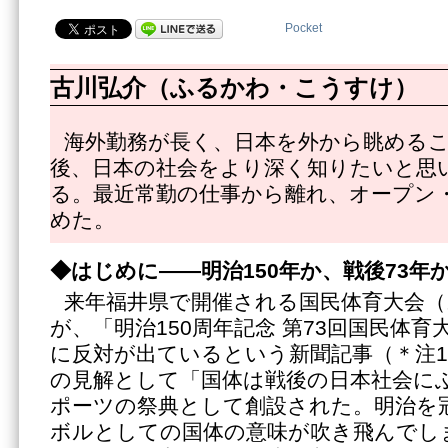
Pocket
古川弘介（ふるかわ・こうすけ）
海外勤務が長く、日本を外から眺める
後、日本の社会をより深く知りたいと思
る。最近常勤の仕事から離れ、オープン
めた。
◆はじめに―—明治150年か、戦後73年
来年福井県で開催される国民体育大会（
が、「明治150周年記念 第73回国民体
に反対が出ているという新聞記事（＊注
の見解として「国体は戦後の日本社会に
ポーツの祭典として創設された。明治を
ボルとしての国体の意味が吹き飛んでし