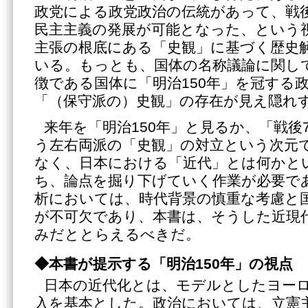
政党による政党政治の伝統があって、戦
民主主義の発展が可能となった、という
主張の根底にある「史観」に基づく歴史
いる。もっとも、国体の名称議論に関し
徴である国体に「明治150年」を冠する
「（保守派の）史観」の存在が見え隠れ
来年を「明治150年」と見るか、「戦後
う左右両派の「史観」の対立という次元
なく、日本における「近代」とは何かと
ち、論点を掘り下げていく作業が必要で
析においては、時代背景の慎重な考慮と
が不可欠であり、本書は、そうした近現
みだととらえるべきだ。
◆本書が提示する「明治150年」の視点
日本の近代化とは、モデルとしたヨー
入を基本とした。政治においては、立憲