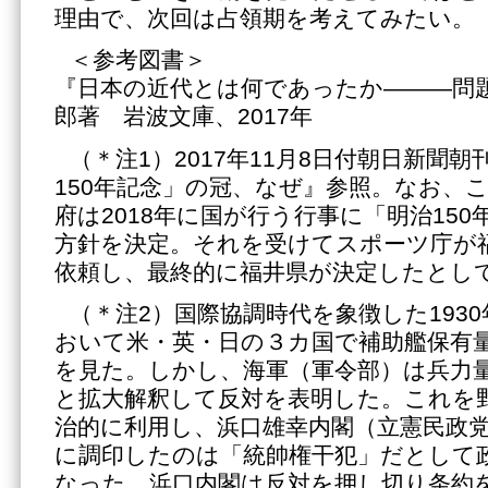
理由で、次回は占領期を考えてみたい。
＜参考図書＞
『日本の近代とは何であったか———問
郎著 岩波文庫、2017年
（＊注1）2017年11月8日付朝日新聞
150年記念」の冠、なぜ』参照。なお、
府は2018年に国が行う行事に「明治15
方針を決定。それを受けてスポーツ庁が
依頼し、最終的に福井県が決定したとし
（＊注2）国際協調時代を象徴した193
おいて米・英・日の３カ国で補助艦保有
を見た。しかし、海軍（軍令部）は兵力
と拡大解釈して反対を表明した。これを
治的に利用し、浜口雄幸内閣（立憲民政
に調印したのは「統帥権干犯」だとして
なった。浜口内閣は反対を押し切り条約