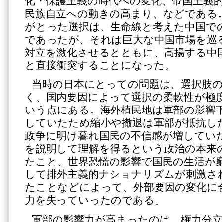
化・保護主義の時代への変化、帝国主義
民族自立への動きの高まり、などである
がとった選択は、生命線と考えた中国で
であったが、それは巨大な中国市場を巡
対立を激化させるとともに、高揚する中
と直接衝突することになった。
当時の日本にとっての問題は、選択肢
く、国内要因によって選択の柔軟性が極
いう点にある。海外植民地は軍部の影響
していたため縮小や撤退は軍部が抵抗し
政争に明け暮れ国民の不信感が増してい
を説明して理解を得るという政治の本来
たこと、世界恐慌の影響で国民の生活が
して排外主義的ナショナリズムが刺激さ
たことなどによって、外部要因の変化に
力を失っていったのである。
軍部の影響力が高まったのは、権力分