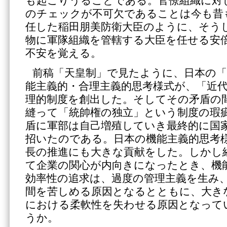
も起こりうることである。官僚組織に対
のチェックが不可欠であることは今も昔
任した稲田朋美防衛大臣のように、そう
物に軍隊組織を管轄する大臣を任せる安
不安を覚える。
前稿「天皇制」で見たように、日本の「
能主義的・合理主義的思考様式が、「近
理的制度を創出した。そしてその矛盾の
縫って「統帥権の独立」という制度の瑕
盾に軍部は自己増殖していき最終的に国
招いたのである。日本の機能主義的思考
長の推進にも大きな貢献をした。しかし
て企業の関心が内向きになったとき、機
効率性の追求は、過度の管理主義を生み
間を苦しめる原因となるとともに、大き
における柔軟性を失わせる原因となって
うか。