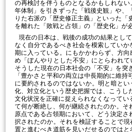
の再検討を伴うものとなるかもしれない
年体制」を引きずった「戦後史観」や、
りた右派の「歴史修正主義」といった「
を離れた「敗戦と占領」の「歴史化」が
現在の日本は、戦後の成功の結果とし
なく自分であるべき社会を模索していか
期に入っている。にもかかわらず、方向
め「ぼんやりとした不安」にとらわれて
そうした現在の日本社会の「不安」を突
「豊かさと平和の両立は中長期的に維持
に要約されるのではないか。明と暗とい
化、対立化という歴史把握では、こうし
文化状況を正確に捉えられなくなってい
て何が断絶し、何が継続されたのか。それ
原点である占領期において、どう決定さ
択されたのか。それを検証することで現
置と進むべき道筋を見いだせるのではと