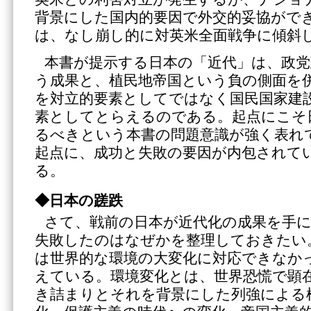
背景にした国内的要因で外交的妥協がで
は、なし崩し的に対英米全面戦争に傾斜
本書が提示する日本の「近代」は、政党
う成果と、植民地帝国という負の側面を
を対立的要素としてではなく国民国家建
素としてとらえるのである。起点にこそ
るべきという本書の問題意識が強く表れ
起点に、成功と失敗の要因が内包されて
る。
◆日本の蹉跌
さて、戦前の日本が近代化の成果を手
失敗したのはなぜかを整理しておきたい
は世界的な環境の大変化に対応できなか
えている。環境変化とは、世界恐慌で顕
き詰まりとそれを背景にした列強による