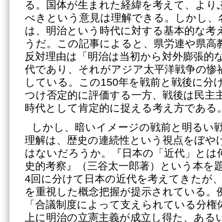
る。国体が生まれた経緯を考えて、より
べきという意見は理解できる。しかし、
は、明治という時代に対する基本的な考
うだ。この記事によると、県労連や県高
反対理由は「明治は当初から対外膨張的
代であり、それがアジア太平洋戦争の惨
している。この150年を戦前と戦後に分
つけ否定的に評価する一方、戦後は民主
時代として肯定的に捉える考え方である
しかし、暗いイメージの戦前と明るい
理解は、歴史の連続性という視点をぼや
はないだろうか。『日本の「近代」とは
史的考察』（三谷太一郎著）という本を
4回に分けて日本の近代を考えてきたが
を重視した概念把握が提示されている。
「合議制度によって支えられている分権
上に明治の立憲主義が成立し得た、ある