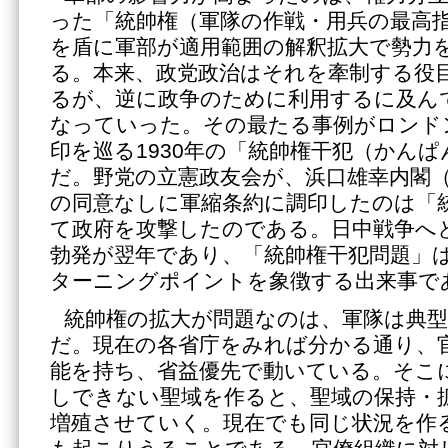
った「統帥権（軍隊の作戦・用兵の最高
を盾に軍部が適用範囲の解釈拡大で勢力
る。本来、政党政治はそれを牽制する役
るが、逆に政争のために利用するに及ん
なっていった。その最たる事例がロンド
印を巡る1930年の「統帥権干犯（かんぱ
だ。野党の立憲政友会が、浜口雄幸内閣
の同意なしに軍縮条約に調印したのは「
て政府を攻撃したのである。日中戦争へ
勃発が翌年であり、「統帥権干犯問題」
ターニングポイントを象徴する出来事で
統帥権の拡大が問題なのは、軍隊は典
だ。現在の各省庁をみれば分かる通り、
能を持ち、省益優先で動いている。そこ
しできない聖域を作ると、聖域の保持・
増殖させていく。現在でも同じ状況を作