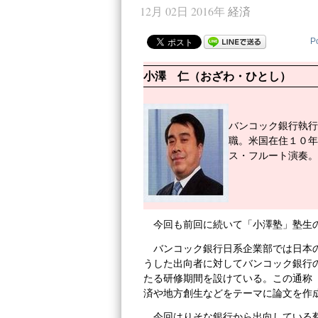
12月 02日 2016年
経済
P
小澤 仁（おざわ・ひとし）
バンコック銀行執行
職。米国在住１０年
ス・フルート演奏。
今回も前回に続いて「小澤塾」塾生
バンコック銀行日系企業部では日本
うした出向者に対してバンコック銀行
たる研修期間を設けている。この通称
済や地方創生などをテーマに論文を作
今回はりそな銀行から出向している