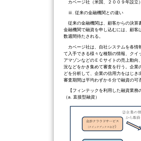
カベージ社（米国、２００９年設立
ⅲ. 従来の金融機関との違い
従来の金融機関は、顧客からの決算
金融機関で融資を申し込むには、顧客
数週間待たされる。
カベージ社は、自社システムを各情
て入手できる様々な種類の情報、クイ
アマゾンなどのＥＣサイトの売上動向
況などをかき集めて審査を行う。企業
どを分析して、企業の信用力をはじき
審査期間は平均わずか６分で融資の可
【フィンテックを利用した融資業務
（a. 直接型融資）