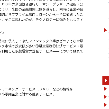
。０８年の米国投資銀行リーマン・ブラザーズ破綻（は
により、米国の金融機関は数を減らし、同時に企業や個
機関がサブプライム層向けローンから一斉に撤退したこ
た。そこに現れたのが、テクノロジーに強みをもつフィ
ビス
聖域に侵入してきたフィンテック企業はどのような金融
ック市場で投資額が多い①融資業務②決済サービス（最
を利用した仮想通貨の送金サービス――について触れて
トワーキング・サービス（ＳＮＳ）などの情報を
中小零細企業に対する融資サービス。