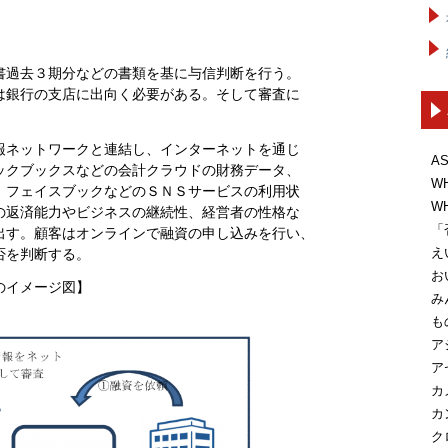
）
書過去３期分などの書類を基に与信判断を行う。
は銀行の支店に出向く必要がある。そして審査に
報ネットワークと連結し、インターネットを通じ
A
ックブックスなどの会計クラウドの財務データ、
W
、フェイスブックなどのＳＮＳサービスの利用状
W
の返済能力やビジネスの継続性、経営者の性格な
「
出す。顧客はオンラインで融資の申し込みを行い、
え
否を判断する。
お
のイメージ図】
み
も
ア
ア
カ
カ
ク