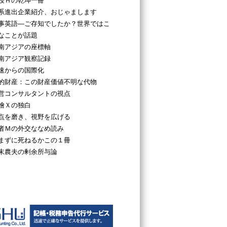
授Ｈの乾坤一冊
系進出企業紹介、おじゃまします
事英語―ご存知でしたか？世界ではこ
なことが話題
南アジアの座標軸
南アジア観察記録
速からの国際化
的財産：この財産価値不明な代物
営コンサルタントの視点
檜Ｘの独白
点を磨き、視野を広げる
者Ｍの外交ななめ読み
まずに死ねるかこの１冊
末農夫の剰余所与論