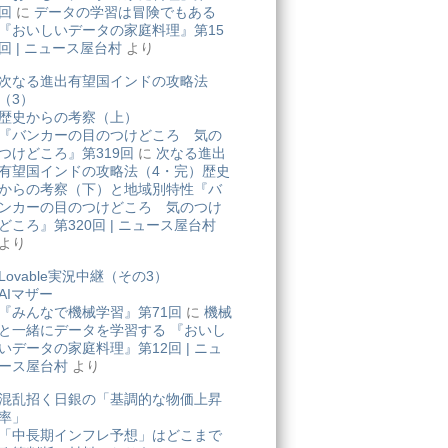
回
に
データの学習は冒険でもある
『おいしいデータの家庭料理』第15
回 | ニュース屋台村
より
次なる進出有望国インドの攻略法
（3）
歴史からの考察（上）
『バンカーの目のつけどころ 気の
つけどころ』第319回
に
次なる進出
有望国インドの攻略法（4・完）歴史
からの考察（下）と地域別特性『バ
ンカーの目のつけどころ 気のつけ
どころ』第320回 | ニュース屋台村
より
Lovable実況中継（その3）
AIマザー
『みんなで機械学習』第71回
に
機械
と一緒にデータを学習する 『おいし
いデータの家庭料理』第12回 | ニュ
ース屋台村
より
混乱招く日銀の「基調的な物価上昇
率」
「中長期インフレ予想」はどこまで