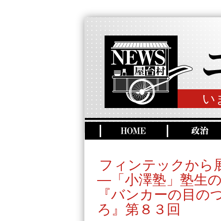
い
フィンテックから
―「小澤塾」塾生
『バンカーの目の
ろ』第８３回