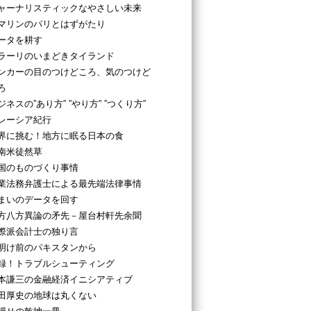
ャーナリスティックなやさしい未来
マリンのパリとはずがたり
ータを耕す
ラーリのいまどきタイランド
ンカーの目のつけどころ、気のつけど
ろ
ジネスの”あり方” ”やり方” ”つくり方”
レーシア紀行
界に挑む！地方に眠る日本の食
南米徒然草
国のものづくり事情
業法務弁護士による最先端法律事情
まいのデータを回す
方八方異論の矛先－屋台村軒先余聞
際派会計士の独り言
明け前のパキスタンから
録！トラブルシューティング
本謙三の金融経済イニシアティブ
田厚史の地球は丸くない