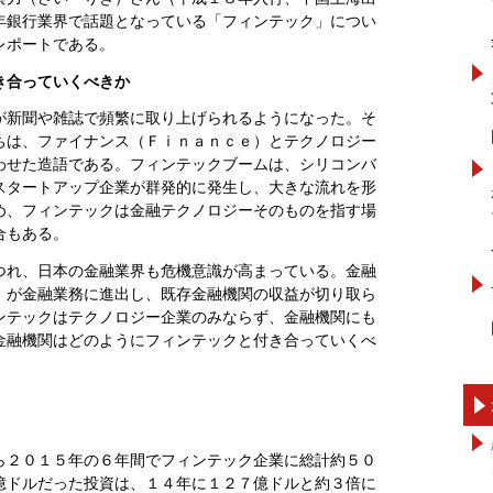
年銀行業界で話題となっている「フィンテック」につい
レポートである。
き合っていくべきか
が新聞や雑誌で頻繁に取り上げられるようになった。そ
ちは、ファイナンス（Ｆｉｎａｎｃｅ）とテクノロジー
わせた造語である。フィンテックブームは、シリコンバ
スタートアップ企業が群発的に発生し、大きな流れを形
め、フィンテックは金融テクノロジーそのものを指す場
合もある。
つれ、日本の金融業界も危機意識が高まっている。金融
）が金融業務に進出し、既存金融機関の収益が切り取ら
ンテックはテクノロジー企業のみならず、金融機関にも
金融機関はどのようにフィンテックと付き合っていくべ
ら２０１５年の６年間でフィンテック企業に総計約５０
億ドルだった投資は、１４年に１２７億ドルと約３倍に