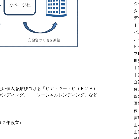
ジ
タ
デ
ト
バ
こ
ビ
マ
世
中
中
企
たい個人を結びつける「ピア・ツー・ピ（Ｐ２Ｐ）
住
ァンディング」、「ソーシャルレンディング」など
四
国
夜
実
０７年設立）
山
山