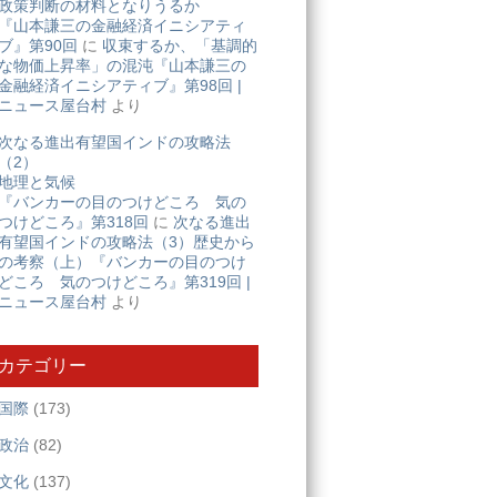
政策判断の材料となりうるか
『山本謙三の金融経済イニシアティ
ブ』第90回
に
収束するか、「基調的
な物価上昇率」の混沌『山本謙三の
金融経済イニシアティブ』第98回 |
ニュース屋台村
より
次なる進出有望国インドの攻略法
（2）
地理と気候
『バンカーの目のつけどころ 気の
つけどころ』第318回
に
次なる進出
有望国インドの攻略法（3）歴史から
の考察（上）『バンカーの目のつけ
どころ 気のつけどころ』第319回 |
ニュース屋台村
より
カテゴリー
国際
(173)
政治
(82)
文化
(137)