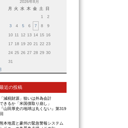
2026年8月
月
火
水
木
金
土
日
1
2
3
4
5
6
7
8
9
10
11
12
13
14
15
16
17
18
19
20
21
22
23
24
25
26
27
28
29
30
31
月
最近の投稿
「減税財源」狙いは外為会計
できるか「米国債取り崩し」
『山田厚史の地球は丸くない』第319
回
熊本地震と豪州の緊急警報システム