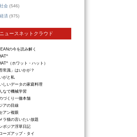
社会
(546)
経済
(975)
ニュースネットクラウド
SEANの今を読み解く
HAT^
HAT^（ホワット・ハット）
否常識」はいかが？
いがと私
いしいデータの家庭料理
んなで機械学習
のづくり一徹本舗
ジアの目線
セアン複眼
メラ猫の言いたい放題
ンボジア浮草日記
ローズアップ・タイ