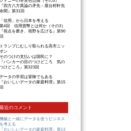
シドニーの冬景色点描（その3）
『四方八方異論の矛先－屋台村軒先
余聞』第31回
「信用」から日本を考える
第4回 信用貨幣とは何か（その3）
『視点を磨き、視野を広げる』第90
回
トランプにむしり取られる高市ニッ
ポン
そのつけの支払いは国民に？
『バンカーの目のつけどころ 気の
つけどころ』第323回
データの学習は冒険でもある
『おいしいデータの家庭料理』第15
回
最近のコメント
機械と一緒にデータを使うビジネス
を考える
『おいしいデータの家庭料理』第13