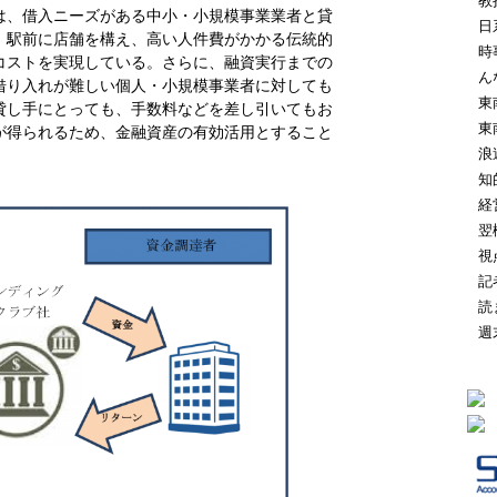
教
は、借入ニーズがある中小・小規模事業業者と貸
日
。駅前に店舗を構え、高い人件費がかかる伝統的
時
コストを実現している。さらに、融資実行までの
ん
借り入れが難しい個人・小規模事業者に対しても
東
貸し手にとっても、手数料などを差し引いてもお
東
が得られるため、金融資産の有効活用とすること
浪
知
経
翌
視
記
読
週