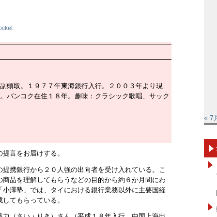
ocket
副頭取。１９７７年東海銀行入行。２００３年より現
。バンコク在住１８年。趣味：クラシック歌唱、サック
« 7
の提言をお届けする。
の提携銀行から２０人強の出向者を受け入れている。こ
の商品を理解してもらうなどの目的から約６か月間にわ
「小澤塾」では、タイにおける銀行業務以外に主要国経
成してもらっている。
蔡力（さい・りき）さん（平成１８年入行、中国上海出