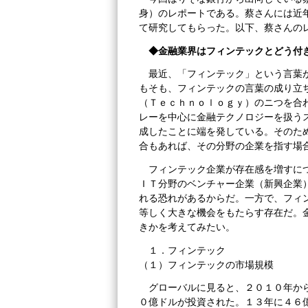
身）のレポートである。蔡さんには近
て研究してもらった。以下、蔡さんの
◆金融業界はフィンテックとどう付
最近、「フィンテック」という言葉
もそも、フィンテックの言葉の成り立
（Ｔｅｃｈｎｏｌｏｇｙ）のニつを合
レーを中心に金融テクノロジーを扱う
成したことに端を発している。そのた
合もあれば、その分野の企業を指す場
フィンテック企業が存在感を増すに
ＩＴ分野のベンチャー企業（新興企業
れる恐れがあるからだ。一方で、フィ
等しく大きな機会をもたらす存在だ。
きかを考えてみたい。
１．フィンテック
（１）フィンテックの市場規模
グローバルに見ると、２０１０年か
０億ドルが投資された。１３年に４６