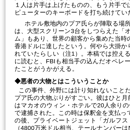
１人は片手は上げたものの、もう片手で
ピューターのキーボードを打ち続けてい
ホテル敷地内のプア氏らが陣取る場所
は、大型スクリーン3台をしつらえた「
ム」もあり、世界の顧客から集めた当時の
香港ドルに達したという。何やら大掛か
れていたらしい（注1）。本稿では控え
に読むと、FBIも相当手の込んだオペレ
たことがうかがえる。
◆悪者の大物とはこういうことか
この事件、外野には計り知れないこと
プア氏の大物ぶりがすごい。彼はひと月前
はマカオのウィン・ホテルで20人余りの
で逮捕された。この時は保釈金を支払っ
の後、プライベートジェット「ガルフスト
（4800万米ドル相当、テールナンバーはN