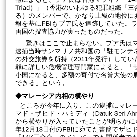
Triad）」（香港のいわゆる犯罪組織「
る）のメンバーで、かなり上級の地位に
報を基にFBIもプア氏を追跡していた。
両国の捜査協力が実ったものだった。
驚きはここで止まらない。プア氏はマ
逮捕当時サンマリノ共和国の「駐モンテ
の外交旅券を所持（2011年発行）して
罪に詳しい危機管理専門家によると、「
小国になると、多額の寄付で名誉大使の
できる」という。
◆マレーシア内相の横やり
ところが今年に入り、この逮捕にマレ
マド・ザヒド・ハミディ（Datuk Seri Ahmad
から横やりが入っていたことが明らかに
年12月18日付のFBIに宛てた書簡でザ