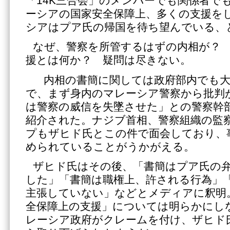
「14K三合会」のメンバーでも関係者で
ーシアの国家安全保障上、多くの支援を
シアはプア氏の帰国を待ち望んでいる、
なぜ、警察を所管するはずの内相が？
援とは何か？ 疑問は尽きない。
内相の書簡に関しては政府部内でも大
で、まず身内のマレーシア警察から批判
は警察の威信を失墜させた」との警察幹
紹介された。ナジブ首相、警察組織の監
プもザヒド氏とこの件で面会しており、
められていることがうかがえる。
ザヒド氏はその後、「書簡はプア氏の
した」「書簡は職権上、許される行為」
主張していない」などとメディアに釈明
全保障上の支援」については明らかにし
レーシア政府がクレームを付け、ザヒド