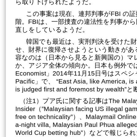
ら取り下げられたようだ。
この事案は現在、連邦判事がFBI の
階。FBIは、一部捜査の違法性を判事か
直しをしているようだ。
韓国でも最近は、実刑判決を受けた財
せ、財界に復帰させようという動きがあ
容なのは（日本から見ると新興国の）マ
か、アジア全体の傾向か。日本も例外では
Economist」2014年11月15日号はス
Pacific」で、 “East Asia, like America, is
is judged first and foremost by wea
（注1）プア氏に関する記事はThe Malays
Insider（”Malaysian facing US illegal ga
free on technicality”）、Malaymail Onli
a-night villa, Malaysian Paul Phua alleg
World Cup betting hub”）などで報じ