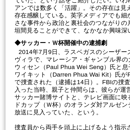
ていた、という話をご紹介したい。いわ
アンでは数多く「活躍」。その存在は見
存在感醸している。英字メディアでも細
さな事件から政治と裏社会のつながりの
垣間見ることができて、なかなか興味深
◆サッカー・Ｗ杯開催中の逮捕劇
2014年7月9日、ラスベガスのシーザ
ヴィラで、マレーシア・ギャンブル界の
ウィセン（Paul Phua Wei Seng）
ワイキット（Darren Phua Wai Kit）
で捜査された（逮捕は14日）。FBIの捜
入った当時、親子と仲間らは、彼らが運
サッカー賭博サイトと、テレビ画面に映
ドカップ（Ｗ杯）のオランダ対アルゼン
放送に見入っていた、という。
捜査員から両手を頭上に上げるよう指示