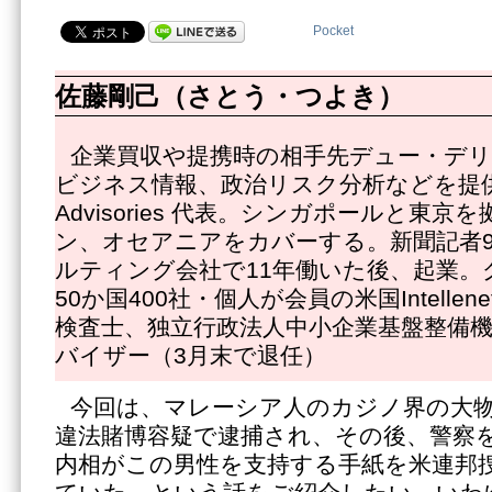
Pocket
佐藤剛己（さとう・つよき）
企業買収や提携時の相手先デュー・デ
ビジネス情報、政治リスク分析などを提供する
Advisories 代表。シンガポールと東
ン、オセアニアをカバーする。新聞記者
ルティング会社で11年働いた後、起業。
50か国400社・個人が会員の米国Intelle
検査士、独立行政法人中小企業基盤整備
バイザー（3月末で退任）
今回は、マレーシア人のカジノ界の大
違法賭博容疑で逮捕され、その後、警察
内相がこの男性を支持する手紙を米連邦捜