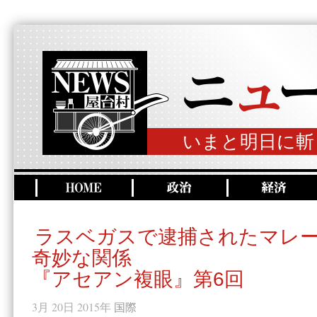
いまと明日に斬
ラスベガスで逮捕されたマレ
奇妙な関係
『アセアン複眼』第6回
3月 20日 2015年
国際