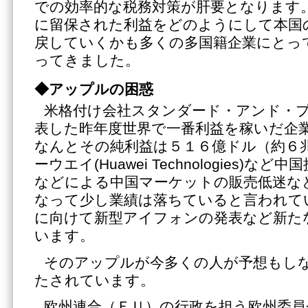
での効率的な税務対策が肝要となります
に留保された利益をどのようにして本国
戻していくかも多くの多国籍企業にとっ
ってきました。
◆アップルの困惑
米格付け会社スタンダード・アンド・プ
表した昨年度世界で一番利益を稼いだ企
なんとその純利益は５１６億ドル（約６
ーウエイ(Huawei Technologies)
などによる中国マーケットの販売低迷な
なって少し業績は落ちていると言われて
に向けて新型アイフォンの発表など新た
います。
そのアップルが今多くの人が予想もし
たされています。
欧州連合（ＥＵ）の行政を担う欧州委員