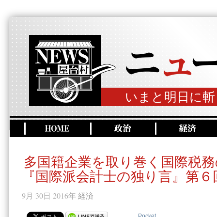
いまと明日に斬
多国籍企業を取り巻く国際税務
『国際派会計士の独り言』第６
9月 30日 2016年
経済
Pocket