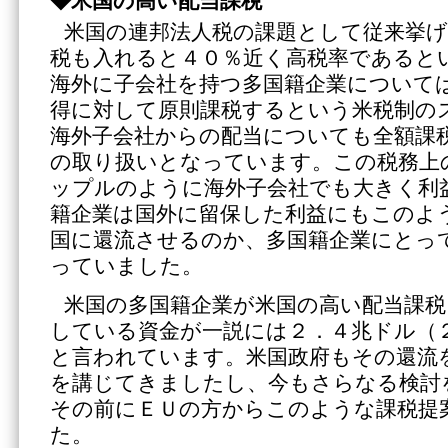
◆米国の高い配当課税
米国の連邦法人税の課題として従来挙
税も入れると４０％近く高税率であると
海外に子会社を持つ多国籍企業について
得に対して原則課税するという米税制の
海外子会社からの配当についても全額課
の取り扱いとなっています。この税務上
ップルのように海外子会社でも大きく利
籍企業は国外に留保した利益にもこのよ
国に還流させるのか、多国籍企業にとっ
っていました。
米国の多国籍企業が米国の高い配当課税
している資金が一説には２．４兆ドル（
と言われています。米国政府もその還流
を講じてきましたし、今もさらなる検討
その前にＥＵの方からこのような課税提
た。