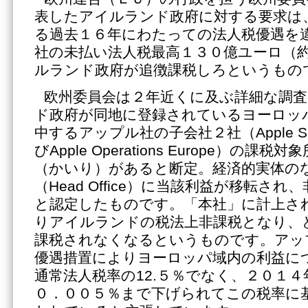
表したアイルランド政府に対する要求は
る過去１６年にわたっての法人税優遇を
社の未払い法人税最高１３０億ユーロ（
ルランド政府が追徴課税しろというもの
欧州委員会は２年近くに及ぶ詳細な調
ド政府が同地に登録されているヨーロッ
中するアップル社の子会社２社（Apple Sales 
びApple Operations Europe）の課
（かいり）があると断定。経済的実体の
（Head Office）に当該利益が移転さ
と認定したものです。「本社」に計上さ
りアイルランドの税法上非課税となり、
課税されなくなるというものです。アッ
優遇措置によりヨーロッパ域内の利益に
通常法人税率の12.５％でなく、２０１
０．００５％まで下げられてこの税率に