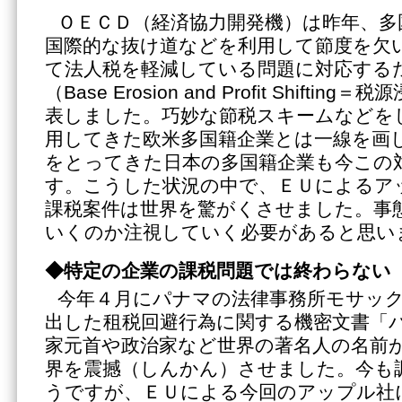
ＯＥＣＤ（経済協力開発機）は昨年、多
国際的な抜け道などを利用して節度を欠
て法人税を軽減している問題に対応する
（Base Erosion and Profit Shifti
表しました。巧妙な節税スキームなどを
用してきた欧米多国籍企業とは一線を画
をとってきた日本の多国籍企業も今この
す。こうした状況の中で、ＥＵによるア
課税案件は世界を驚がくさせました。事
いくのか注視していく必要があると思い
◆特定の企業の課税問題では終わらない
今年４月にパナマの法律事務所モサッ
出した租税回避行為に関する機密文書「
家元首や政治家など世界の著名人の名前
界を震撼（しんかん）させました。今も
うですが、ＥＵによる今回のアップル社