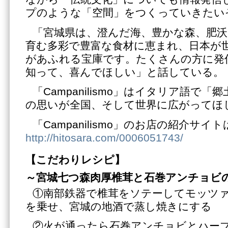
プのような「空間」をつくっていきたい
「宮城県は、澄んだ海、豊かな森、肥
育む多彩で豊富な食材に恵まれ、日本が
があふれる宝庫です。たくさんの方に発
知って、喜んでほしい」と話している。
「Campanilismo」はイタリア語で
の思いが全国、そして世界に広がってほ
「Campanilismo」のお店の紹介サイト
http://hitosara.com/0006051743/
【こだわりレシピ】
～宮城七つ森肉厚椎茸と石巻アンチョビ
①南部鉄器で椎茸をソテーしてモッツ
を乗せ、宮城の地酒で蒸し焼きにする
②火が通ったら石巻アンチョビとハー