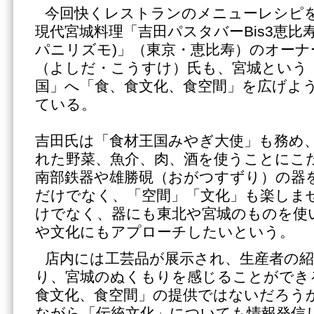
今回快くレストランのメニューレシピ
現代宮城料理「吉田パスタバーBis3恵比寿 Ca
パニリズモ)」（東京・恵比寿）のオーナ
（よしだ・こうすけ）氏も、宮城という
国」へ「食、食文化、食空間」を広げよ
ている。
吉田氏は「食材王国みやぎ大使」も務め
れた野菜、魚介、肉、酒を使うことにこ
南部鉄器や雄勝硯（おがつすずり）の器
だけでなく、「空間」「文化」も楽しま
けでなく、器にも東北や宮城のものを使
や文化にもアプローチしたいという。
店内には工芸品が展示され、生産者の
り、宮城のぬくもりを感じることができ
食文化、食空間」の提供ではないだろう
ながら「伝統文化」についても情報発信