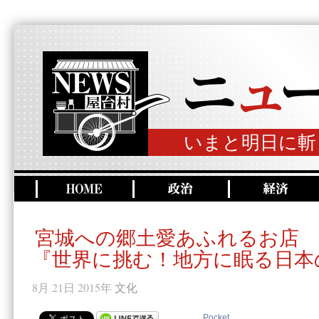
いまと明日に斬
宮城への郷土愛あふれるお店
『世界に挑む！地方に眠る日本
8月 21日 2015年
文化
Pocket