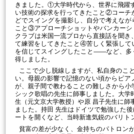
きました。①大学時代から、世界に飛躍
い技術の探求を行ってきたこと②コーチが
どでスイングを撮影し、自分で考えなが
こと③アプローチショットやバンカーシ
クラブは米国一流プロから直接話を聞き
て練習をしてきたこと④苦しく緊張して
を信じてスイングしたこと――など、多
得しました。
ここで少し脱線しますが、私自身のこ
い。母親の影響で記憶のない頃からピア
が、親子間で教わることの難しさから小
シック歌唱の先生に師事しました。大学時
生（元文京大学教授）や原 昌子先生に師
ました。持田 先生はドイツで勉強した
ートを開くなど、当時新進気鋭のバリト
貧富の差が少なく、金持ちのパトロン