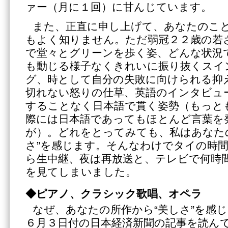
ァー（月に１回）に甘んじています。
また、正直に申し上げて、あなたのこ
もよく知りません。ただ弱冠２２歳の若
で堂々とグリーンを歩く姿、どんな状況
も動じる様子なくきれいに振り抜くスイ
グ、時として自分の失敗に向けられる抑
切れない怒りの仕草、英語のインタビュ
することなく日本語で貫く姿勢（もっと
際には日本語であってもほとんど言葉を
が）。どれをとってみても、私はあなた
さ”を感じます。そんなわけでタイの時
ら生中継、夜は再放送と、テレビで何時
を見てしまいました。
◆ピアノ、クラシック歌唱、オペラ
なぜ、あなたの所作から“美しさ”を
６月３日付の日本経済新聞の記事を読ん