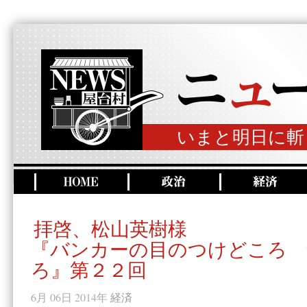
いまと明日に斬
拝啓、松山英樹様
『バンカーの目のつけどころ 
ろ』第２２回
6月 06日 2014年
経済