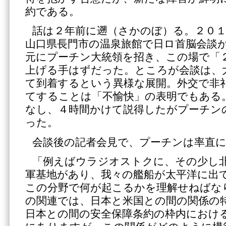
約である。
話は２年前に遡（さかのぼ）る。２０１
山口県長門市の温泉旅館で日ロ首脳会談
元にプーチン大統領を招き、この場で「
上げる手はずだった。ところが会談は、
て到着するという異様な展開。外交で非
てすることは「不愉快」の表明でもある
なし、４時間かけて説得したがプーチン
った。
会談後の記者会見で、プーチンは率直
「例えばウラジオストクに、その少し
軍基地があり、我々の艦船が太平洋に出
この分野で何が起こるかを理解せねばな
の関連では、日本と米国との間の関係の
日本との間の安全保障条約の枠内におけ