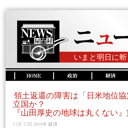
いまと明日に斬
領土返還の障害は「日米地位協
立国か？
『山田厚史の地球は丸くない』
11月 17日 2018年
経済