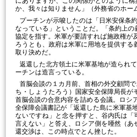
にありますが、この関係がどのように構
か、我々は知りません」（外務省のホー
プーチンが示唆したのは「日米安保条
なっている」ということだ。「条約上の
協定を指す。米軍が要請すれば施政権が
ろうとも、政府は米軍に用地を提供する
取り決めだ。
返還した北方領土に米軍基地が造られ
ーチンは造言っている。
首脳会談の１カ月前、首相の外交顧問で
ち・しょうたろう）国家安全保障局長が
首脳会談の合意内容を詰める会議。ロシ
全保障会議書記が「返還した島に米軍基
ないですね」と念を押すと、谷内氏は「
言えない」と答え、ロシア側を唖然（あ
還交渉は、この時点でとん挫した。