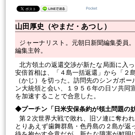
Pocket
山田厚史（やまだ・あつし）
ジャーナリスト。元朝日新聞編集委員。
編集主幹。
北方領土の返還交渉が新たな局面に入
安倍首相は、「４島一括返還」から「２
（かじ）を切った。訪問先のシンガポー
ン大統領と会い、１９５６年の日ソ共同
を加速することで合意した。
◆プーチン「日米安保条約が領土問題の
第２次世界大戦で敗れ、旧ソ連に奪わ
とりあえず歯舞群島・色丹島の２島が返
待を抱かす合意だが、新たな障害が鮮明