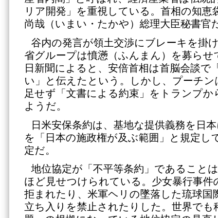
リア開発」を重視している。首相の知恵
尚哉（いまい・たかや）総理大臣秘書官
谷内の発言が領土交渉にブレーキを掛
省グループは憤懣（ふんまん）を募らせ
日新聞によると、安倍首相は首脳会談で
い」と伝えたという。しかし、プーチン
足せず「文書による約束」をトランプか
ようだ。
日米安保条約は、基地な提供義務を日
を「日本の施政権が及ぶ範囲」と規定し
定だ。
地位協定が「不平等条約」であること
ほど見せつけられている。少女暴行事件
拒まれたり、米軍ヘリの墜落した琉球国
立ち入りを禁止されたりした。世界でも