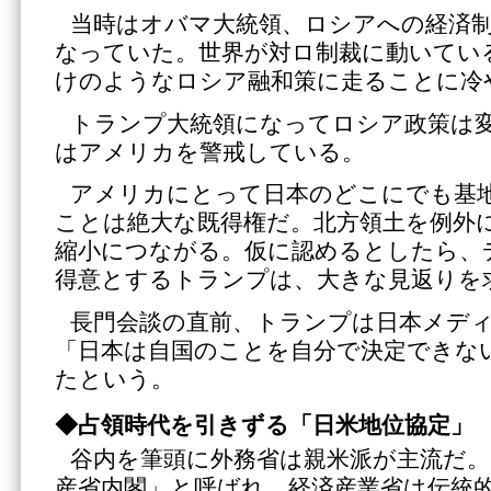
当時はオバマ大統領、ロシアへの経済
なっていた。世界が対ロ制裁に動いてい
けのようなロシア融和策に走ることに冷
トランプ大統領になってロシア政策は
はアメリカを警戒している。
アメリカにとって日本のどこにでも基
ことは絶大な既得権だ。北方領土を例外
縮小につながる。仮に認めるとしたら、
得意とするトランプは、大きな見返りを
長門会談の直前、トランプは日本メデ
「日本は自国のことを自分で決定できな
たという。
◆占領時代を引きずる「日米地位協定」
谷内を筆頭に外務省は親米派が主流だ。
産省内閣」と呼ばれ、経済産業省は伝統