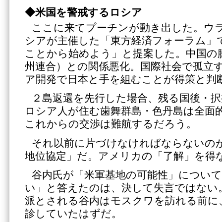
◆米国を警戒するロシア
ここに来てプーチンが動き出した。ウ
シアが主催した「東方経済フォーラム」
ことから始めよう」と提案した。中国の
州連合）との関係悪化。国際社会で孤立
ア開発で日本と手を組むことが得策と判
２島返還を先行した場合、残る国後・
ロシア人が住む歯舞群島・色丹島は全面
これからの交渉は難航するだろう。
それ以前に片づけなければならないの
地位協定」だ。アメリカの「了解」を得
谷内氏が「米軍基地の可能性」につい
い」と答えたのは、決して失言ではない
派とされる谷内はモスクワを訪れる前に
診していたはずだ。