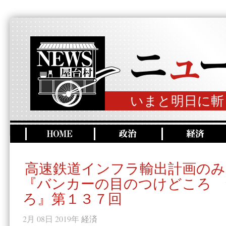
いまと明日に斬
高速鉄道インフラ輸出計画のみ
『バンカーの目のつけどころ 
ろ』第１３７回
2月 08日 2019年
経済