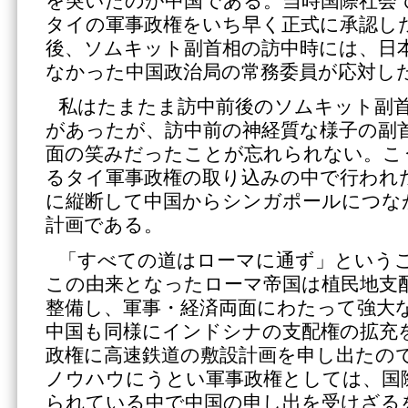
を突いたのが中国である。当時国際社会
タイの軍事政権をいち早く正式に承認し
後、ソムキット副首相の訪中時には、日
なかった中国政治局の常務委員が応対し
私はたまたま訪中前後のソムキット副
があったが、訪中前の神経質な様子の副
面の笑みだったことが忘れられない。こ
るタイ軍事政権の取り込みの中で行われ
に縦断して中国からシンガポールにつな
計画である。
「すべての道はローマに通ず」という
この由来となったローマ帝国は植民地支
整備し、軍事・経済両面にわたって強大
中国も同様にインドシナの支配権の拡充
政権に高速鉄道の敷設計画を申し出たの
ノウハウにうとい軍事政権としては、国
られている中で中国の申し出を受けざる