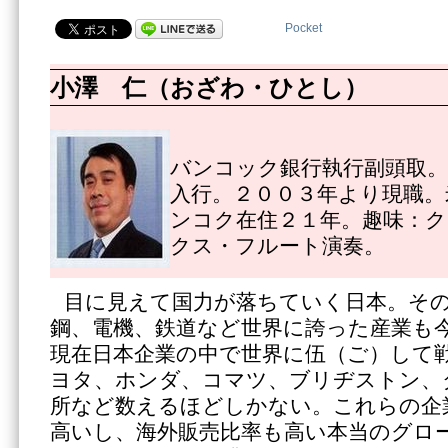
Pocket
小澤 仁（おざわ・ひとし）
バンコック銀行執行副頭取。
入行。２００３年より現職。
ンコク在住２１年。趣味：
クス・フルート演奏。
目に見えて国力が落ちていく日本。そ
鋼、電機、鉄道など世界に誇った産業も
現在日本企業の中で世界に伍（ご）して
ヨタ、ホンダ、コマツ、ブリヂストン、
所など数えるほどしかない。これらの企
高いし、海外販売比率も高い本当のグロ