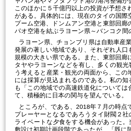
ャバン港やマブタプット港の港湾整備が
このほかに５千億円以上の投資が予想さ
がある。具体的には、現在のタイの国際
プーム空港、ドンムアン空港と東部回廊
パオ空港を結ぶラヨーン県～バンコク間
ラヨーン県、チョンブリ県は自動車産
発展の著しい地域であり、それぞれ人口も7
規模の大きい県である。また、東部回廊
タヤやラヨーンなどを有し、多くの観光
う考えると産業・観光の両面から、この
には採算が見込まれるのである。私の知
も「この地域での高速鉄道化については
て、積極的に日本の関与を望んでいる。
ところが、である、2018年７月の時点
プレーヤーとなるであろうタイ財閥２社
ライベートな夕食をする機会があった。
敷設は初期計画段階であったが、「既に