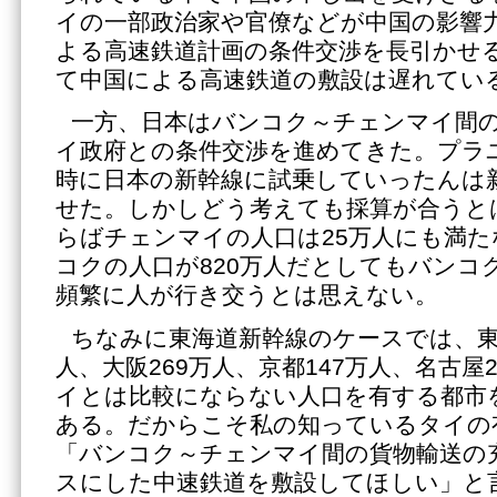
イの一部政治家や官僚などが中国の影響
よる高速鉄道計画の条件交渉を長引かせ
て中国による高速鉄道の敷設は遅れてい
一方、日本はバンコク～チェンマイ間
イ政府との条件交渉を進めてきた。プラ
時に日本の新幹線に試乗していったんは
せた。しかしどう考えても採算が合うと
らばチェンマイの人口は25万人にも満
コクの人口が820万人だとしてもバンコ
頻繁に人が行き交うとは思えない。
ちなみに東海道新幹線のケースでは、東
人、大阪269万人、京都147万人、名古屋
イとは比較にならない人口を有する都市
ある。だからこそ私の知っているタイの
「バンコク～チェンマイ間の貨物輸送の
スにした中速鉄道を敷設してほしい」と