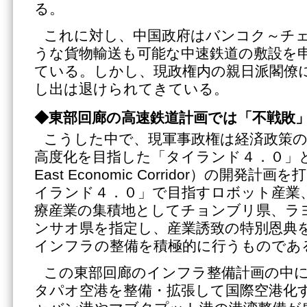
る。
これに対し、中国政府はバンコク～チ
うな貨物輸送も可能な中速鉄道の敷設を
ている。しかし、現政権内の親日派閣僚
し出は退けられてきている。
◆東部回廊の高速鉄道計画では「不戦敗
こうした中で、現軍事政権は経済政策
高度化を目指した「タイランド４．０」と
East Economic Corridor）の開発
イランド４．０」で目指すロボット産業
療産業の集積地としてチョンブリ県、ラ
ンサオ県を指定し、産業誘致の特別恩典
インフラの整備を積極的に行うものであ
この東部回廊のインフラ整備計画の中
タパオ空港を整備・拡張して国際空港化