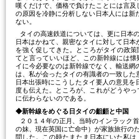
嘆くだけで、価格で負けたことには言及
の原因を冷静に分析しない日本人には新
ない。
タイの高速鉄道については、更に日本
日本はかねて、親密なタイに対して日本
を強く促してきた。ところがタイの政策
てと言っていいほど、この新幹線には懐
イに今必要なのは新幹線でなく、輸送網
は、私が会ったタイの有識者の一致した
日本出張時にこうしたタイ要人の意見を
度も伝えた。ところが、これがどうやっ
に伝わらないのである。
◆新幹線をめぐる日タイの齟齬と中国
２０１４年の正月、当時のインラック
の妹、現在英国に亡命中）が家族旅行の
問した。この時たまたま日本にいた私は