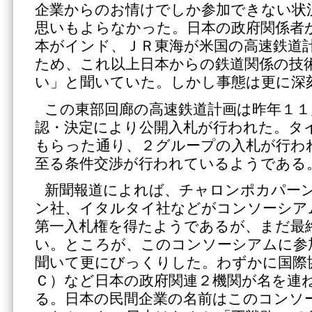
企業からのお情けでしか参加できない状
思いもよらなかった。日本の政府関係者
本がインド、ＪＲ東海が米国の高速鉄道
ため、これ以上日本からの鉄道関係の技
い」と聞いていた。しかし事態は更に深
この東部回廊の高速鉄道計画は昨年１１
認・決定により公開入札が行われた。タ
もらった通り、２グループの入札が行わ
至る条件交渉が行われているようである
新聞報道によれば、チャロンポカパー
ン社、イタルタイ社などがコンソーシア
第一入札権を得たようであるが、まだ最
い。ところが、このコンソーシアムに参
聞いて更にびっくりした。わずかに国際
Ｃ）など日本の政府関連２機関が名を連
る。日本の民間企業の名前はこのコンソ