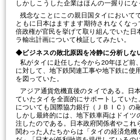
しかしこうした企業はほんの一握りにな
残念なことにこの親日国タイにおいて
ともに日本はますます期待されなくなっ
倍政権が官民を挙げて取り組んでいた日
ラ輸出計画について検証してみたい。
◆ビジネスの敗北原因を冷静に分析しな
私がタイに赴任した今から20年ほど前
に対して、地下鉄関連工事や地下鉄に使
を図っていた。
アジア通貨危機直後のタイである。日
ていたタイを全面的にサポートしていた
についても国際協力銀行（ＪＢＩＣ）の
しかし最終的には、地下鉄車両はドイツ
注したのである。日本政府関係者やこれ
関わった人たちからは「タイの経済危機
だ」「日本が低利融資を提供しているの