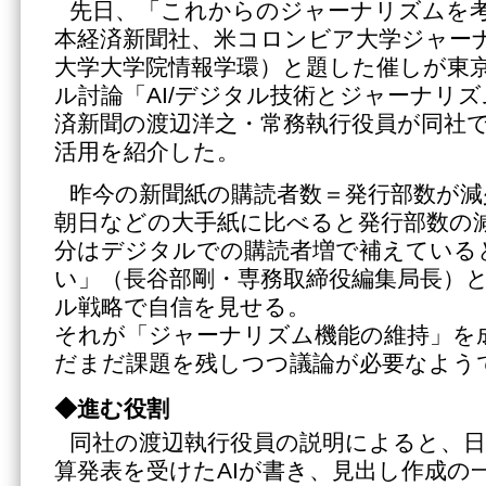
先日、「これからのジャーナリズムを
本経済新聞社、米コロンビア大学ジャー
大学大学院情報学環）と題した催しが東
ル討論「AI/デジタル技術とジャーナリ
済新聞の渡辺洋之・常務執行役員が同社で
活用を紹介した。
昨今の新聞紙の購読者数＝発行部数が減
朝日などの大手紙に比べると発行部数の
分はデジタルでの購読者増で補えている
い」（長谷部剛・専務取締役編集局長）
ル戦略で自信を見せる。
それが「ジャーナリズム機能の維持」を
だまだ課題を残しつつ議論が必要なよう
◆進む役割
同社の渡辺執行役員の説明によると、日
算発表を受けたAIが書き、見出し作成の