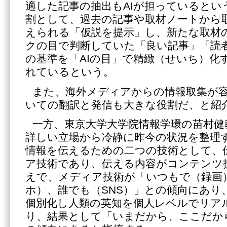
適した記事の抽出もAIが担っているとい
割として、過去の記事や取材ノートから
えられる「仮説を提示」し、新たな取材
クの目で判断していた「良い記事」「読
の基準を「AIの目」で精緻（せいち）化
れているという。
また、海外メディアからの情報取集が
いての翻訳と発信も大きな役割だ、と紹
一方、東京大学大学院情報学環の苗村健
詳しい立場から冷静に昨今の状況を整理
情報を伝えるための二つの技術として、
ア技術であり、伝える内容がコンテンツ
えで、メディア技術が「いつもで（録画
ホ）、誰でも（SNS）」との傾向にあり
個別化し人類の英知を個人レベルでリア
り、結果として「いまだから、ここだか