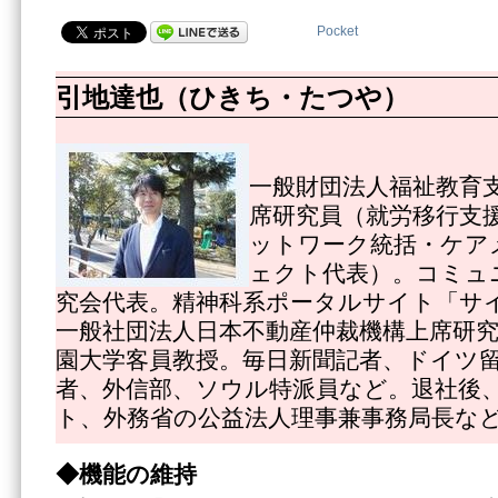
Pocket
引地達也（ひきち・たつや）
一般財団法人福祉教育
席研究員（就労移行支
ットワーク統括・ケア
ェクト代表）。コミュ
究会代表。精神科系ポータルサイト「サ
一般社団法人日本不動産仲裁機構上席研
園大学客員教授。毎日新聞記者、ドイツ
者、外信部、ソウル特派員など。退社後
ト、外務省の公益法人理事兼事務局長な
◆機能の維持