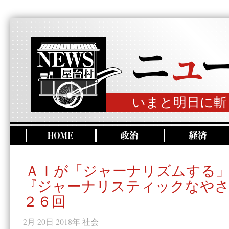
いまと明日に斬
ＡＩが「ジャーナリズムする
『ジャーナリスティックなやさ
２６回
2月 20日 2018年
社会