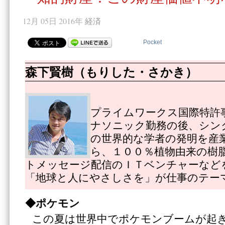
12月 05日 2016年
経済
Pocket
森下賢樹（もりした・さかき）
プライムワークス国際特許
ナソニック勤務の後、シン
の世界的な学者の発明を産
ら、１００％植物由来の樹
トメッセージ配信のＩＴベンチャーなど
「地球と人にやさしさを」が仕事のテー
◆ポケモン
この夏は世界中でポケモンブームが起