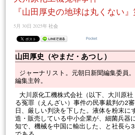
『山田厚史の地球は丸くない』第
5月 30日 2025年
社会
Pocket
山田厚史（やまだ・あつし）
ジャーナリスト。元朝日新聞編集委員。
編集主幹。
大川原化工機株式会社（以下、大川原社
る冤罪（えんざい）事件の民事裁判の2審
日、厳しい判決を下した。液体を粉末に
造・販売している中小企業が、細菌兵器
知で、機械を中国に輸出した、と社長ら
である。