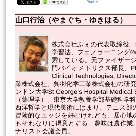
Pocket
山口行治（やまぐち・ゆきはる）
株式会社ふぇの代表取締役。
学習法、フェノラーニング®
索している。元ファイザー
門バイオメトリクス部長、Pfizer
Clinical Technologies, 
業株式会社、呉羽化学工業株式会社の研
ンドン大学St.George’s Hospital Medica
（薬理学）。東京大学教養学部基礎科学
西洋哲学と現代美術にはまり、テニス部
冒険的なエッジを好むけれども、居心地
もそれなりに得意とする。趣味は農作業
ナリスト会議会員。