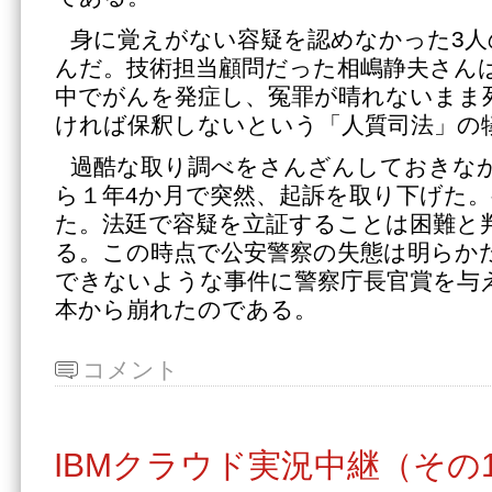
身に覚えがない容疑を認めなかった3人
んだ。技術担当顧問だった相嶋静夫さん
中でがんを発症し、冤罪が晴れないまま
ければ保釈しないという「人質司法」の
過酷な取り調べをさんざんしておきな
ら１年4か月で突然、起訴を取り下げた。
た。法廷で容疑を立証することは困難と
る。この時点で公安警察の失態は明らか
できないような事件に警察庁長官賞を与
本から崩れたのである。
コメント
IBMクラウド実況中継（その