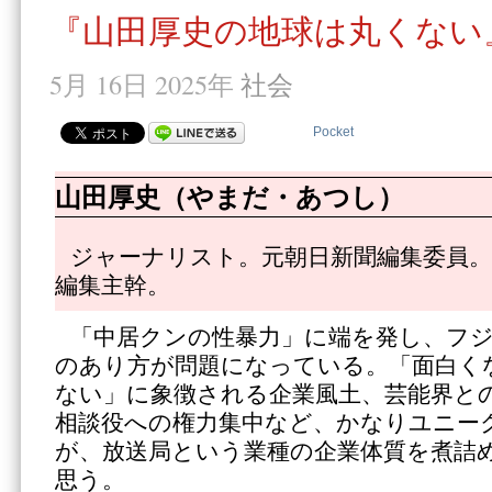
『山田厚史の地球は丸くない』
5月 16日 2025年
社会
Pocket
山田厚史（やまだ・あつし）
ジャーナリスト。元朝日新聞編集委員。
編集主幹。
「中居クンの性暴力」に端を発し、フ
のあり方が問題になっている。「面白く
ない」に象徴される企業風土、芸能界と
相談役への権力集中など、かなりユニー
が、放送局という業種の企業体質を煮詰
思う。