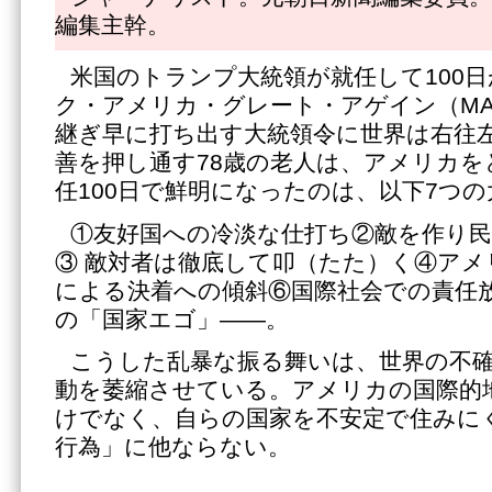
編集主幹。
米国のトランプ大統領が就任して100
ク・アメリカ・グレート・アゲイン（MA
継ぎ早に打ち出す大統領令に世界は右往
善を押し通す78歳の老人は、アメリカを
任100日で鮮明になったのは、以下7つ
①友好国への冷淡な仕打ち②敵を作り
③ 敵対者は徹底して叩（たた）く④アメ
による決着への傾斜⑥国際社会での責任
の「国家エゴ」――。
こうした乱暴な振る舞いは、世界の不
動を萎縮させている。アメリカの国際的
けでなく、自らの国家を不安定で住みに
行為」に他ならない。