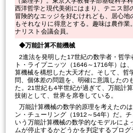
（薬理学）。東京大学教養学部基礎科学
西洋哲学と現代美術にはまり、テニス部
冒険的なエッジを好むけれども、居心地
もそれなりに得意とする。趣味は農作業
ナリスト会議会員。
◆万能計算不能機械
2進法を発明した17世紀の数学者・哲
ト・ライプニッツ（1646～1716年）
算機械を構想した大天才だ。そして、哲
問、個体差の問題を、明確に意識したの
た。21世紀も4半世紀が過ぎて、万能計算
技術として、世界を席巻している。
万能計算機械の数学的原理を考えたのは
ン・チューリング（1912～54年）だ。
いう万能計算機械の数学的なモデルによ
ムが停止するかどうかを判定するプログ