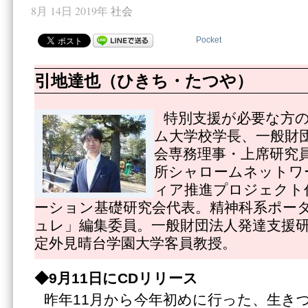
8月 14日 2019年
社会
Pocket
引地達也（ひきち・たつや）
特別支援が必要な方
ム大学校学長、一般財
会専務理事・上席研究
所シャロームネットワ
ィア推進プロジェクト
ーション基礎研究会代表。精神科系ポー
ュレ」編集委員。一般財団法人発達支援
定外見晴台学園大学客員教授。
◆
9月11日にCDリリース
昨年11月から今年初めに行った、生き