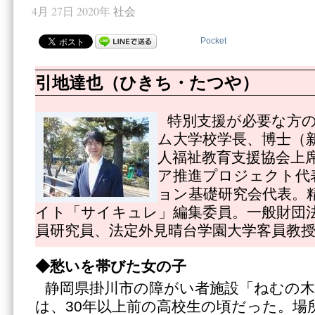
4月 27日 2020年
社会
Pocket
引地達也（ひきち・たつや）
特別支援が必要な方
ム大学校学長、博士（
人福祉教育支援協会上
ア推進プロジェクト代
ョン基礎研究会代表。
イト「サイキュレ」編集委員。一般財団
員研究員、法定外見晴台学園大学客員教
◆
愁いを帯びた女の子
静岡県掛川市の障がい者施設「ねむの
は、30年以上前の高校生の頃だった。場