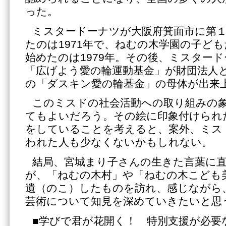
った。
ミスタードーナツが大阪府箕面市に第
たのは1971年で、ねむの木学園の子ど
始めたのは1979年。その後、ミスタード
「広げよう愛の輪運動基金」が財団法人
の「ダスキン愛の輪基金」の母体が出来
このミスドの社会活動への取り組みの
てもよいだろう。その絵に印象付けられ
をしていることを考えると、案外、ミス
われた人も少なくないかもしれない。
結局、宮城まり子さんの生きた言葉に
が、「ねむの木村」や「ねむの木こども
遺（のこ）したものを訪れ、感じながら
芸術について知見を深めていきたいと思
■学びで君が花開く！ 特別支援が必要