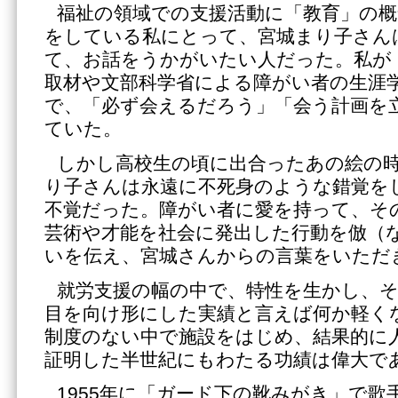
福祉の領域での支援活動に「教育」の概
をしている私にとって、宮城まり子さん
て、お話をうかがいたい人だった。私が
取材や文部科学省による障がい者の生涯
で、「必ず会えるだろう」「会う計画を
ていた。
しかし高校生の頃に出合ったあの絵の
り子さんは永遠に不死身のような錯覚を
不覚だった。障がい者に愛を持って、そ
芸術や才能を社会に発出した行動を倣（
いを伝え、宮城さんからの言葉をいただ
就労支援の幅の中で、特性を生かし、
目を向け形にした実績と言えば何か軽く
制度のない中で施設をはじめ、結果的に
証明した半世紀にもわたる功績は偉大で
1955年に「ガード下の靴みがき」で歌