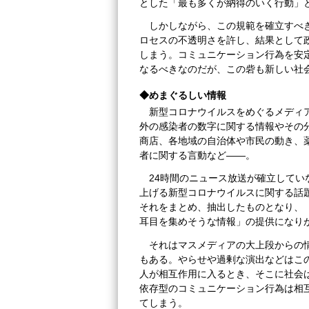
とした「最も多くが納得のいく行動」
しかしながら、この規範を確立すべ
ロセスの不透明さを許し、結果として
しまう。コミュニケーション行為を安
なるべきなのだが、この砦も新しい社
◆めまぐるしい情報
新型コロナウイルスをめぐるメディ
外の感染者の数字に関する情報やその
商店、各地域の自治体や市民の動き、
者に関する言動など――。
24時間のニュース放送が確立して
上げる新型コロナウイルスに関する話
それをまとめ、抽出したものとなり、
耳目を集めそうな情報」の提供になり
それはマスメディアの大上段からの
もある。やらせや過剰な演出などはこ
人が相互作用に入るとき、そこに社会
依存型のコミュニケーション行為は相
てしまう。