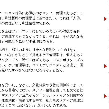
ケーション行為に必須なのがメディア倫理であるが、こ
者、和辻哲郎の倫理思想に基づきたい。それは「人倫」
式の倫理という和辻倫理学である。
図を基礎フォーマットにしている考えへの対抗でもあ
ケア倫理学ともつながってくる。それは、今や大きな考
身も可能性を見いだす倫理観である。
間柄を、和辻のように社会的な役割としてではなく、
繋（つな）がりとして捉えるケア倫理学は、個人をあく
ポリタニズムに近づくはずである。コスモポリタニズム
ない。ケア倫理学は、コスモポリタニズムと合流し、国
を見いだすべきではないだろうか」と説く。
合を見いだしながら、文化背景や宗教的価値観によって
るから普遍ではない。メディア倫理と言っても文化と社
。マスメディア企業からソーシャルメディアを利用する
・無差別化・簡易化する中で、私たちのメディア倫理は
絶えず自問し続けなければいけないのである。