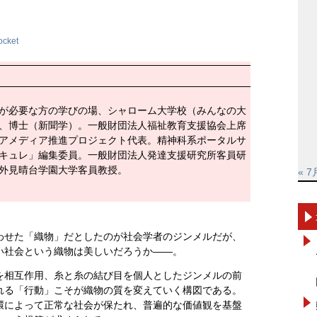
ocket
が必要な方の学びの場、シャローム大学校（みんなの大
、博士（新聞学）。一般財団法人福祉教育支援協会上席
アメディア推進プロジェクト代表。精神科系ポータルサ
キュレ」編集委員。一般財団法人発達支援研究所客員研
外見晴台学園大学客員教授。
« 7
わせた「織物」だとしたのが社会学者のジンメルだが、
い社会という織物は美しいだろうか――。
を相互作用、糸と糸の結び目を個人としたジンメルの前
れる「行動」こそが織物の質を変えていく構図である。
環によって正常な社会が保たれ、普遍的な価値観を基盤