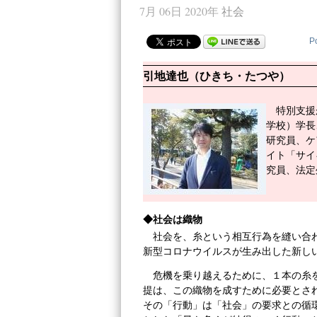
7月 06日 2020年
社会
P
引地達也（ひきち・たつや）
特別支援
学校）学長
研究員、ケ
イト「サイ
究員、法定
◆
社会は織物
社会を、糸という相互行為を縫い合
新型コロナウイルスが生み出した新し
危機を乗り越えるために、１本の糸
提は、この織物を成すために必要とさ
その「行動」は「社会」の要求との循