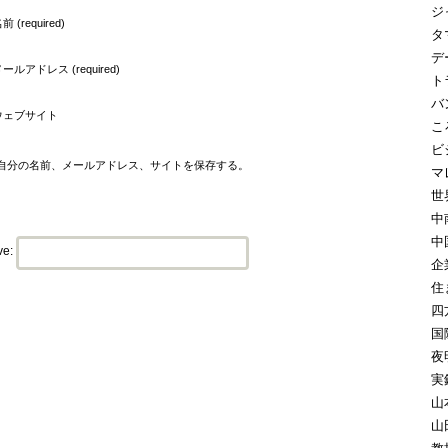
ジ
前 (required)
タ
デ
ールアドレス (required)
ト
バ
ウェブサイト
こ
ビ
自分の名前、メールアドレス、サイトを保存する。
マ
世
中
中
ve:
企
住
四
国
夜
実
山
山