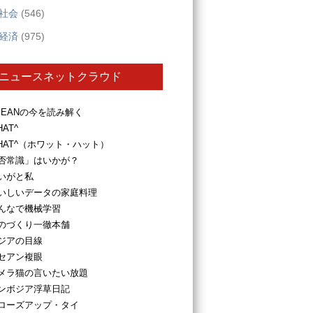
社会
(546)
経済
(975)
ニュースネットクラウド
SEANの今を読み解く
HAT^
HAT^（ホワット・ハット）
否常識」はいかが？
いがと私
いしいデータの家庭料理
んなで機械学習
のづくり一徹本舗
ジアの目線
セアン複眼
メラ猫の言いたい放題
ンボジア浮草日記
ローズアップ・タイ