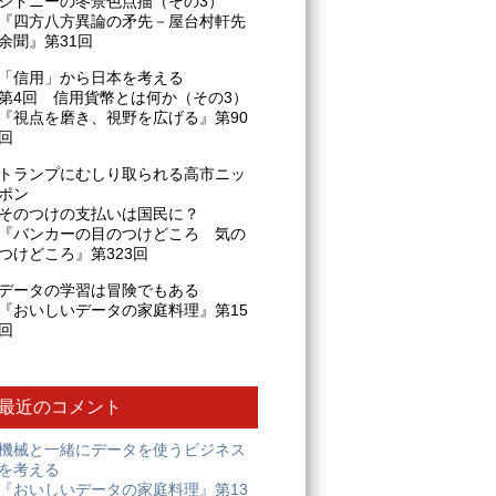
シドニーの冬景色点描（その3）
『四方八方異論の矛先－屋台村軒先
余聞』第31回
「信用」から日本を考える
第4回 信用貨幣とは何か（その3）
『視点を磨き、視野を広げる』第90
回
トランプにむしり取られる高市ニッ
ポン
そのつけの支払いは国民に？
『バンカーの目のつけどころ 気の
つけどころ』第323回
データの学習は冒険でもある
『おいしいデータの家庭料理』第15
回
最近のコメント
機械と一緒にデータを使うビジネス
を考える
『おいしいデータの家庭料理』第13