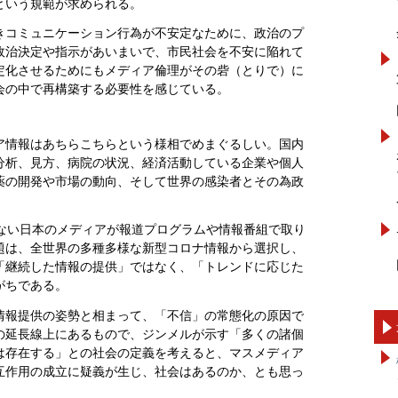
という規範が求められる。
きコミュニケーション行為が不安定なために、政治のプ
政治決定や指示があいまいで、市民社会を不安に陥れて
定化させるためにもメディア倫理がその砦（とりで）に
会の中で再構築する必要性を感じている。
ア情報はあちらこちらという様相でめまぐるしい。国内
分析、見方、病院の状況、経済活動している企業や個人
薬の開発や市場の動向、そして世界の感染者とその為政
いない日本のメディアが報道プログラムや情報番組で取り
題は、全世界の多種多様な新型コロナ情報から選択し、
「継続した情報の提供」ではなく、「トレンドに応じた
がちである。
情報提供の姿勢と相まって、「不信」の常態化の原因で
の延長線上にあるもので、ジンメルが示す「多くの諸個
は存在する」との社会の定義を考えると、マスメディア
互作用の成立に疑義が生じ、社会はあるのか、とも思っ