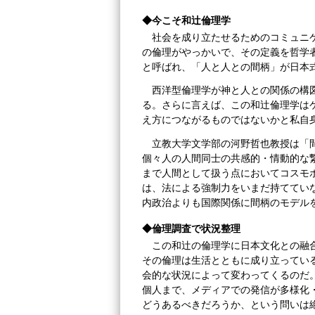
◆今こそ和辻倫理学
社会を成り立たせるためのコミュニ
の倫理がやっかいで、その定義を哲学
と呼ばれ、「人と人との間柄」が日本
西洋型倫理学が神と人との関係の構
る。さらに言えば、この和辻倫理学は
え方につながるものではないかと私自
立教大学文学部の河野哲也教授は「
個々人の人間同士の共感的・情動的な
まで人間として扱う点においてコスモ
は、法による強制力をいまだ持ててい
内政治よりも国際関係に間柄のモデル
◆倫理調査で状況整理
この和辻の倫理学に日本文化との融
その倫理は生活とともに成り立ってい
会的な状況によって変わってくるのだ
個人まで、メディアでの発信が多様化
どうあるべきだろうか、という問いは