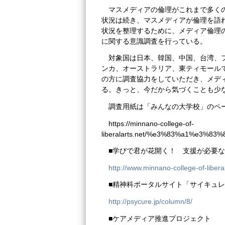
マスメディアの倫理がこれまで多く
状況は続き、マスメディアが倫理を語
状況を整理するために、メディア倫理
に関する意識調査を行っている。
対象国は日本、韓国、中国、台湾、
ンカ、オーストラリア、東ティモール
の方に調査協力をしていただき、メデ
る。きっと、今だから気づくことも少
調査用紙は「みんなの大学校」のペ
https://minnano-college-of-
liberalarts.net/%e3%83%a1%e
■学びで君が花開く！ 支援が必要
http://www.minnano-college-of-liberal
■精神科ポータルサイト「サイキュ
http://psycure.jp/column/8/
■ケアメディア推進プロジェクト