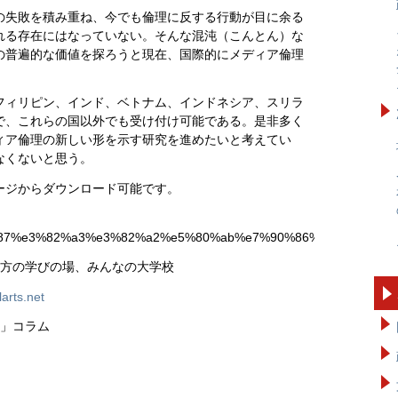
の失敗を積み重ね、今でも倫理に反する行動が目に余る
れる存在にはなっていない。そんな混沌（こんとん）な
の普遍的な価値を探ろうと現在、国際的にメディア倫理
フィリピン、インド、ベトナム、インドネシア、スリラ
で、これらの国以外でも受け付け可能である。是非多く
ィア倫理の新しい形を示す研究を進めたいと考えてい
なくないと思う。
ージからダウンロード可能です。
3%83%87%e3%82%a3%e3%82%a2%e5%80%ab%e7%90%86%e3%81%
な方の学びの場、みんなの大学校
arts.net
レ」コラム