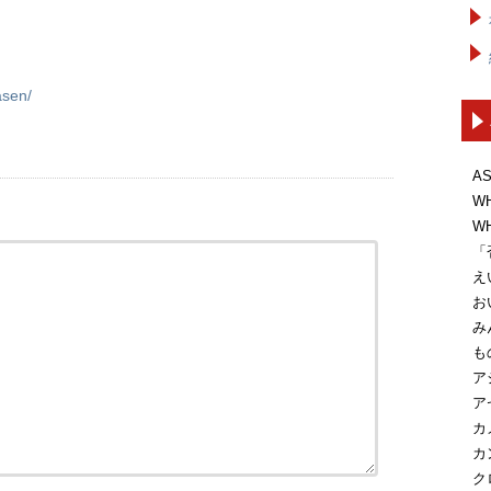
asen/
A
W
W
「
え
お
み
も
ア
ア
カ
カ
ク