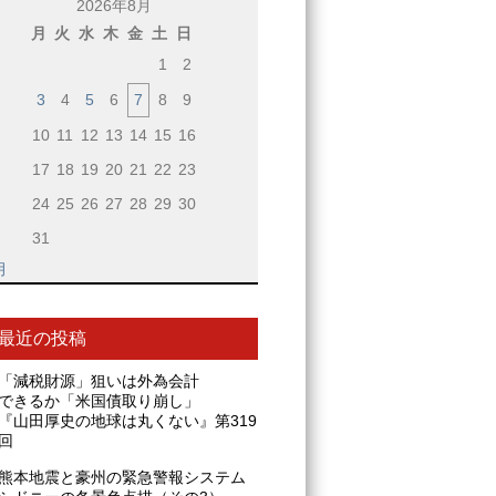
2026年8月
月
火
水
木
金
土
日
1
2
3
4
5
6
7
8
9
10
11
12
13
14
15
16
17
18
19
20
21
22
23
24
25
26
27
28
29
30
31
月
最近の投稿
「減税財源」狙いは外為会計
できるか「米国債取り崩し」
『山田厚史の地球は丸くない』第319
回
熊本地震と豪州の緊急警報システム