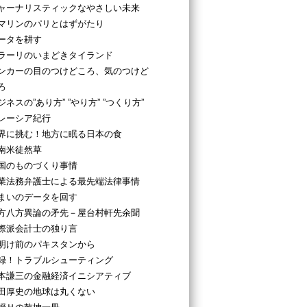
ャーナリスティックなやさしい未来
マリンのパリとはずがたり
ータを耕す
ラーリのいまどきタイランド
ンカーの目のつけどころ、気のつけど
ろ
ジネスの”あり方” ”やり方” ”つくり方”
レーシア紀行
界に挑む！地方に眠る日本の食
南米徒然草
国のものづくり事情
業法務弁護士による最先端法律事情
まいのデータを回す
方八方異論の矛先－屋台村軒先余聞
際派会計士の独り言
明け前のパキスタンから
録！トラブルシューティング
本謙三の金融経済イニシアティブ
田厚史の地球は丸くない