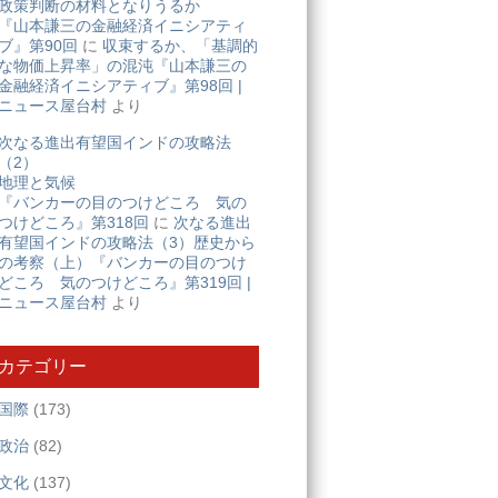
政策判断の材料となりうるか
『山本謙三の金融経済イニシアティ
ブ』第90回
に
収束するか、「基調的
な物価上昇率」の混沌『山本謙三の
金融経済イニシアティブ』第98回 |
ニュース屋台村
より
次なる進出有望国インドの攻略法
（2）
地理と気候
『バンカーの目のつけどころ 気の
つけどころ』第318回
に
次なる進出
有望国インドの攻略法（3）歴史から
の考察（上）『バンカーの目のつけ
どころ 気のつけどころ』第319回 |
ab%e9%96%a2%e3%81%99%e3%82%8b%e8%aa%bf%e6%9f%bb%e3
ニュース屋台村
より
カテゴリー
国際
(173)
政治
(82)
文化
(137)