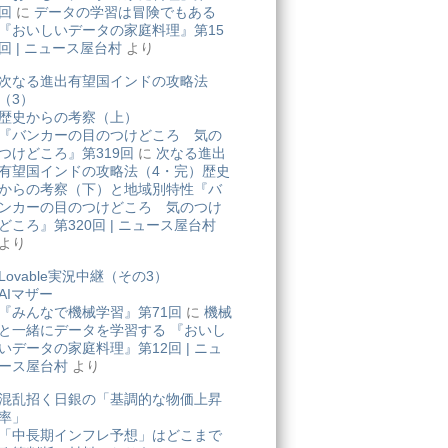
回
に
データの学習は冒険でもある
『おいしいデータの家庭料理』第15
回 | ニュース屋台村
より
次なる進出有望国インドの攻略法
（3）
歴史からの考察（上）
『バンカーの目のつけどころ 気の
つけどころ』第319回
に
次なる進出
有望国インドの攻略法（4・完）歴史
からの考察（下）と地域別特性『バ
ンカーの目のつけどころ 気のつけ
どころ』第320回 | ニュース屋台村
より
Lovable実況中継（その3）
AIマザー
『みんなで機械学習』第71回
に
機械
と一緒にデータを学習する 『おいし
いデータの家庭料理』第12回 | ニュ
ース屋台村
より
混乱招く日銀の「基調的な物価上昇
率」
「中長期インフレ予想」はどこまで