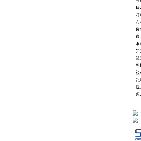
教
日
時
ん
東
東
浪
知
経
翌
視
記
読
週