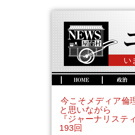
い
今こそメディア倫
と思いながら
『ジャーナリステ
193回