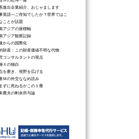
授Ｈの乾坤一冊
系進出企業紹介、おじゃまします
事英語―ご存知でしたか？世界ではこ
なことが話題
南アジアの座標軸
南アジア観察記録
速からの国際化
的財産：この財産価値不明な代物
営コンサルタントの視点
檜Ｘの独白
点を磨き、視野を広げる
者Ｍの外交ななめ読み
まずに死ねるかこの１冊
末農夫の剰余所与論