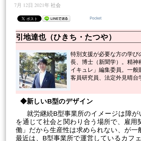
7月 12日 2021年
社会
Pocket
引地達也（ひきち・たつや）
特別支援が必要な方の学び
長、博士（新聞学）。精神
イキュレ」編集委員。一般
客員研究員、法定外見晴台
◆新しい
B型のデザイン
就労継続B型事業所のイメージは障が
を通じて社会と関わり合う場所で、雇用
働」だから生産性は求められない、が一
最近は、B型事業所で運営しているカフ