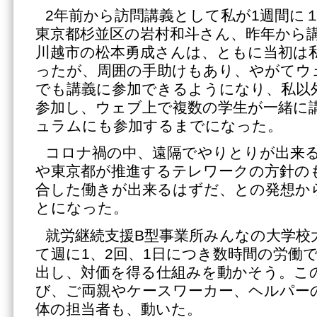
2年前から訪問講義として私が1週間に
東京都杉並区の岩村和斗さん、昨年から
川越市の松本勇成さんは、ともに当初は
ったが、周囲の手助けもあり、やがてウ
でも講義に参加できるようになり、私以
参加し、ウェブ上で複数の学生が一緒に
ュラムにも参加するまでになった。
コロナ禍の中、遠隔でやりとりが出来
や東京都が推進するテレワークの方針の
合した働きが出来るはずだ、との発想か
とになった。
就労継続支援B型事業所みんなの大学校
て週に1、2回、1日につき数時間の労働
出し、対価を得る仕組みを動かそう。こ
び、ご両親やケースワーカー、ヘルパー
体の担当者も、動いた。