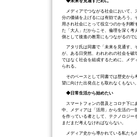
◆未来を見通すために
メディアでつながる社会において、
分の価値を上げるには有効であろう。
用され社会にとって役立つのかを判断
た「大人」だからこそ、倫理を深く考
側として後進の教育にもつながるので
アタリ氏は同書で「未来を見通す、
が、ある日突然、われわれの社会を破
ではなく社会を組成するために、メデ
られる。
そのベースとして同書では歴史から
望に向けた出発点とも取れなくもない
◆日常生活から始めたい
スマートフォンの普及とコロナ下に
中、メディアは「活用」から生活の一
を作っている者として、テクノロジー
まだまだ考えなければならない。
メディア史から導かれている私たち