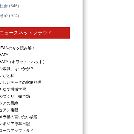
社会
(546)
経済
(974)
ニュースネットクラウド
SEANの今を読み解く
HAT^
HAT^（ホワット・ハット）
否常識」はいかが？
いがと私
いしいデータの家庭料理
んなで機械学習
のづくり一徹本舗
ジアの目線
セアン複眼
メラ猫の言いたい放題
ンボジア浮草日記
ローズアップ・タイ