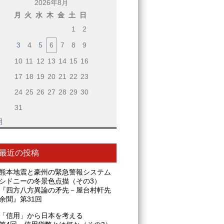
2026年8月
月
火
水
木
金
土
日
1
2
3
4
5
6
7
8
9
10
11
12
13
14
15
16
17
18
19
20
21
22
23
24
25
26
27
28
29
30
31
月
最近の投稿
熊本地震と豪州の緊急警報システム
シドニーの冬景色点描（その3）
『四方八方異論の矛先－屋台村軒先
余聞』第31回
「信用」から日本を考える