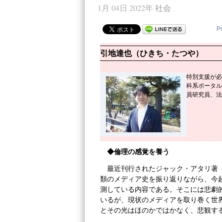
1月 04日 2022年
社会
P
引地達也（ひきち・たつや）
特別支援が必
科系ポータル
員研究員、法
◆倫理の感覚を養う
最近刊行されたジャック・アタリ著
類のメディア史を振り返りながら、今
測している内容である。そこには悲劇
いるが、現状のメディアを取り巻く世
とその光はほのかではかなく、悲観す