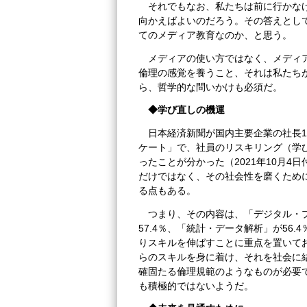
それでもなお、私たちは前に行かな
向かえばよいのだろう。その答えとし
てのメディア教育なのか、と思う。
メディアの使い方ではなく、メディ
倫理の感覚を養うこと、それは私たち
ら、哲学的な問いかけも必須だ。
◆学び直しの機運
日本経済新聞が国内主要企業の社長1
ケート」で、社員のリスキリング（学び
ったことが分かった（2021年10月
だけではなく、その社会性を磨くため
る点もある。
つまり、その内容は、「デジタル・プ
57.4％、「統計・データ解析」が56.
りスキルを伸ばすことに重点を置いて
らのスキルを身に着け、それを社会に
確固たる倫理規範のようなものが必要
も積極的ではないようだ。