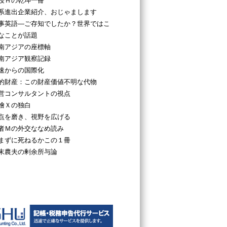
授Ｈの乾坤一冊
系進出企業紹介、おじゃまします
事英語―ご存知でしたか？世界ではこ
なことが話題
南アジアの座標軸
南アジア観察記録
速からの国際化
的財産：この財産価値不明な代物
営コンサルタントの視点
檜Ｘの独白
点を磨き、視野を広げる
者Ｍの外交ななめ読み
まずに死ねるかこの１冊
末農夫の剰余所与論