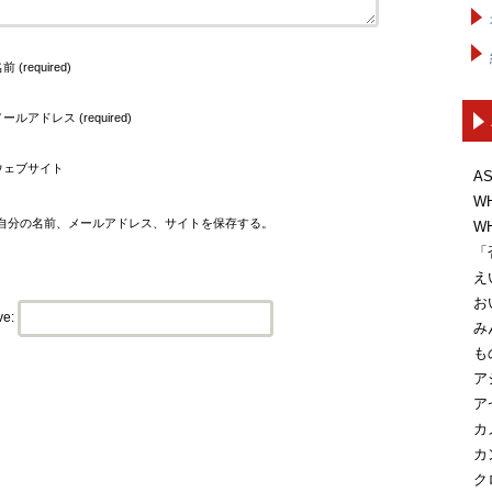
前 (required)
ールアドレス (required)
ウェブサイト
A
W
自分の名前、メールアドレス、サイトを保存する。
W
「
え
お
ve:
み
も
ア
ア
カ
カ
ク