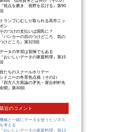
第4回 信用貨幣とは何か（その3）
『視点を磨き、視野を広げる』第90
回
トランプにむしり取られる高市ニッ
ポン
そのつけの支払いは国民に？
『バンカーの目のつけどころ 気の
つけどころ』第323回
データの学習は冒険でもある
『おいしいデータの家庭料理』第15
回
姪たちのスクールホリデー
シドニーの冬景色点描（その2）
『四方八方異論の矛先－屋台村軒先
余聞』第30回
最近のコメント
機械と一緒にデータを使うビジネス
を考える
『おいしいデータの家庭料理』第13