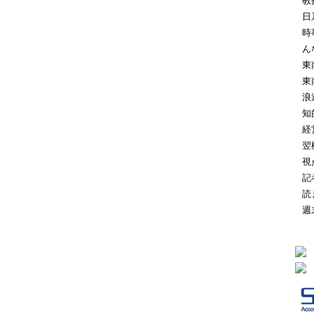
教
日
時
ん
東
東
浪
知
経
翌
視
記
読
週