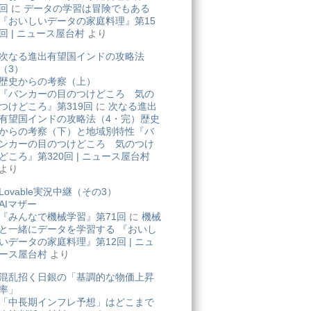
回
に
データの学習は冒険でもある
『おいしいデータの家庭料理』第15
回 | ニュース屋台村
より
次なる進出有望国インドの攻略法
（3）
歴史からの考察（上）
『バンカーの目のつけどころ 気の
つけどころ』第319回
に
次なる進出
有望国インドの攻略法（4・完）歴史
からの考察（下）と地域別特性『バ
ンカーの目のつけどころ 気のつけ
どころ』第320回 | ニュース屋台村
より
Lovable実況中継（その3）
AIマザー
『みんなで機械学習』第71回
に
機械
と一緒にデータを学習する 『おいし
いデータの家庭料理』第12回 | ニュ
ース屋台村
より
混乱招く日銀の「基調的な物価上昇
率」
「中長期インフレ予想」はどこまで