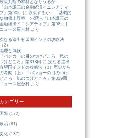
政策判断の材料となりうるか
『山本謙三の金融経済イニシアティ
ブ』第90回
に
収束するか、「基調的
な物価上昇率」の混沌『山本謙三の
金融経済イニシアティブ』第98回 |
ニュース屋台村
より
次なる進出有望国インドの攻略法
（2）
地理と気候
『バンカーの目のつけどころ 気の
つけどころ』第318回
に
次なる進出
有望国インドの攻略法（3）歴史から
の考察（上）『バンカーの目のつけ
どころ 気のつけどころ』第319回 |
ニュース屋台村
より
カテゴリー
国際
(172)
政治
(81)
文化
(137)