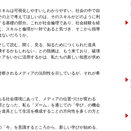
スキルは可視化しやすいしわかりやすい。社会の中で自
その上で考えてほしいのは、そのスキルがどのように利
する基礎の部分。これが社会倫理であり、社会経験を経
え、スキルと倫理が一対であると気づき、そこから指導
はないだろうか。
そして読む、聞く、見る、知るためにつくられた道具
壊するかもしれない」との指摘は、もう来ており、破壊
ィアをいかに活用するかは、私たちの新しい知恵が求め
考察されるメディアの法則性を示しているが、それが希
。
ある社会環境にあって、メディアの位置づけが変わる
部となった。私も「ズーム」を通じての「学び」の機会
を道具として生活を構成することの方向性を多くの方と
の「今」を意識するところから、新しい学びが始める、