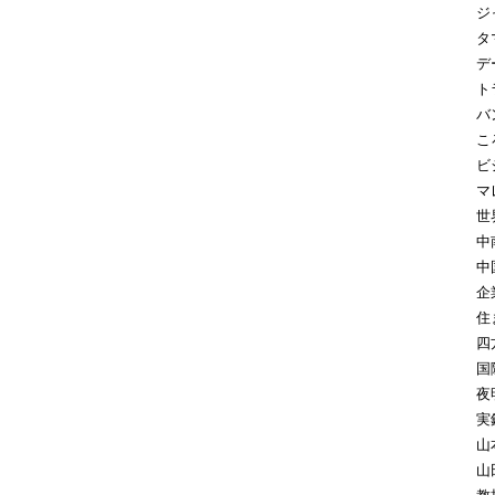
ジ
タ
デ
ト
バ
こ
ビ
マ
世
中
中
企
住
四
国
夜
実
山
山