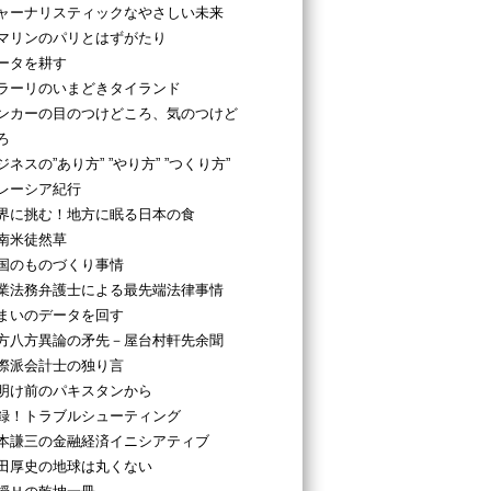
ャーナリスティックなやさしい未来
マリンのパリとはずがたり
ータを耕す
ラーリのいまどきタイランド
ンカーの目のつけどころ、気のつけど
ろ
ジネスの”あり方” ”やり方” ”つくり方”
レーシア紀行
界に挑む！地方に眠る日本の食
南米徒然草
国のものづくり事情
業法務弁護士による最先端法律事情
まいのデータを回す
方八方異論の矛先－屋台村軒先余聞
際派会計士の独り言
明け前のパキスタンから
録！トラブルシューティング
本謙三の金融経済イニシアティブ
田厚史の地球は丸くない