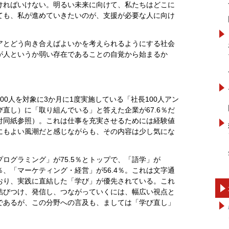
ければいけない。明るい未来に向けて、私たちはどこに
ても、私が進めていきたいのが、支援が必要な人に向け
アとどう向き合えばよいかを考えられるようにする社会
が人というか弱い存在であることの自覚から始まるか
00人を対象に3か月に1度実施している「社長100人アン
直し）に「取り組んでいる」と答えた企業が67.6％だ
4日付同紙参照）。これは仕事を充実させるためには経験値
にもよい風潮だと感じながらも、その内容は少し気にな
ログラミング」が75.5％とトップで、「語学」が
4％、「マーケティング・経営」が56.4％。これは文字通
おり、実践に直結した「学び」が優先されている。これ
結びつけ、発信し、つながっていくには、幅広い視点と
であるが、この分野への言及も、ましては「学び直し」