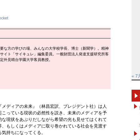
ocket
要な方の学びの場、みんなの大学校学長、博士（新聞学）。精神
サイト「サイキュレ」編集委員。一般財団法人発達支援研究所客
定外見晴台学園大学客員教授。
« 7
『メディアの未来』（林昌宏訳、プレジデント社）は人
起こっている現状の必然性を説き、未来のメディアを予
的な現状をあぶりだしながら希望の光も見せてはくれて
界、もしくはメディアに取り巻かれている社会を見渡す
る気持ちになってくる。