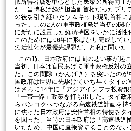
低所得者層を中心とした民衆の所得向上
た。当時私は経済担当副首相だったプリ
の後を引き継いだソムキット現副首相に
った。この2人の軍事政権発足当初の関
に新たに設置した経済特区をいかに活性
このためには06年に形ばかり完成してい
の活性化が最優先課題だ、と私は聞いた
この時、日本政府には間の悪い事が起
当初、日本は官民あげて軍事政権反対の
た。この間隙（かんげき）を突いたのが
国政府は世界に先駆けていち早くタイの
はさらに14年に「アジアインフラ投資銀
「一帯一路」政策を打ち出した。タイ政
らバンコクへつながる高速鉄道計画を持
に焦った日本政府は安倍首相の特使をタ
を図った。当時の日本政府は「高速鉄道
いたため、中国に直接資することのない