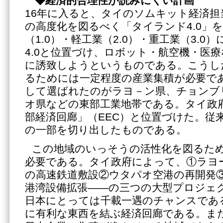
◆
経済的合理性が読みにくい計画
16年に入ると、タイのソムキット経済担
の高度化を図るべく「タイランド4.0」
（1.0）・軽工業（2.0）・重工業（3.0
4.0と位置づけ、ロボット・航空機・医
に誘致しようというものである。こうし
るためには一定程度の産業集積が必要で
して選ばれたのがラヨ－ン県、チョンブ
オ県などの東部工業地帯である。タイ政
部経済回廊」（EEC）と位置づけた。従
の一部を切り出したものである。
この地域のいっそうの活性化を図るた
必要である。タイ政府によって、①ラヨ
の高速鉄道敷設②ウタパオ空港の再開発
港湾設備拡張――の三つの大型プロジェ
日本にとっては千載一遇のチャンスであ
に有利な東西を結ぶ経済回廊である。ま