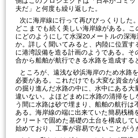
側はこのプロジェクトは「日本がコミッ
夫だ」と何度も繰り返した。
次に海岸線に行って再びびっくりした
どこまでも続く美しい海岸線がある。こ
にどのようにして水深20メートルの深
か。詳しく聞いてみると、内陸に位置す
に港湾設備を造る計画のようである。そ
合から船舶が航行できる水路を造成する
ところが、遠浅な砂浜海岸のため水路を
必要がある。これだけでも大変な資金が
の掘り進んだ水路の中に、水中にある大
違いない。よほどまめに水路の清掃をし
う間に水路は砂で埋まり、船舶の航行は
ある。海岸線の端に出来ていた簡易桟橋
クリートで固めた基礎の土台を構成して
始めており、工事が容易でないことがう