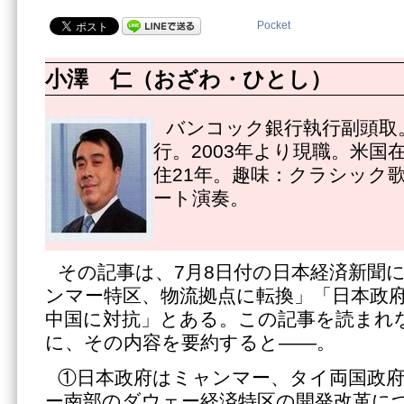
Pocket
小澤 仁（おざわ・ひとし）
バンコック銀行執行副頭取。
行。2003年より現職。米国
住21年。趣味：クラシック
ート演奏。
その記事は、7月8日付の日本経済新聞
ンマー特区、物流拠点に転換」「日本政
中国に対抗」とある。この記事を読まれ
に、その内容を要約すると――。
①日本政府はミャンマー、タイ両国政
ー南部のダウェー経済特区の開発改革に