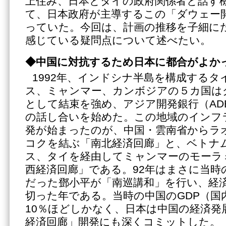
上住み、日本とタイの政府関係者と話す
て、日本政府が主導するこの「ダウェー
っていた。今回は、計画の推移を子細に
感じている疑問点について述べたい。
◆
中国に対抗するため日本に都合がよか
1992年、インドシナ半島を構成する
ス、ミャンマー、カンボジアの５カ国は
として結束を強め、アジア開発銀行（AD
の話し合いを始めた。この地域のインフ
発が始まったのが、中国・雲南省からラ
コクを結ぶ「南北経済回廊」と、ベトナ
ス、タイを経由してミャンマーのモーラ
西経済回廊」である。92年はまさに当時
だった鄧小平が「南巡講和」を行い、経
切った年である。当時の中国のGDP（国
10％ほどしかなく、日本は中国の経済発
経済回廊」開発にも深くコミットした。