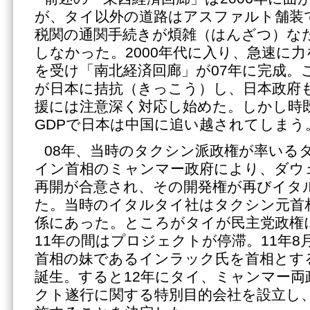
が、タイ以外の道路はアスファルト舗装
税関の通関手続きが煩雑（はんざつ）な
しなかった。2000年代に入り、急速に
を受け「南北経済回廊」が07年に完成。
が日本に拮抗（きっこう）し、日本政府
援には注意深く対応し始めた。しかし時既
GDPで日本は中国に追い越されてしまう
08年、当時のタクシン派政権が率いる
イン首相のミャンマー政府により、ダウ
再開が合意され、その開発権が再びイタ
た。当時のイタルタイ社はタクシン元首
係にあった。ところがタイが民主党政権に
11年の間はプロジェクトが停滞。11年8
首相の妹であるインラック氏を首相とす
誕生。すると12年にタイ、ミャンマー
クト遂行に関する特別目的会社を設立し