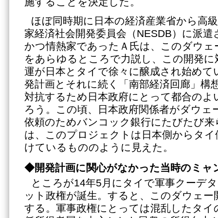
施することを決定した。
ほぼ同時期に日本の経済産業省から高
家経済社会開発委員会（NESDB）に派
かつ情熱家であったＡ氏は、このダウェ
をあらゆるところで力説し、この開発に
運が日本とタイで徐々に醸成され始めて
発計画とそれに続く「南部経済回廊」構
対抗するため日本政府にとって都合のよ
ろう。この頃、日本政府関係者がダウェ
依頼のためバンコック銀行にたびたび来
は、このプロジェクトは日本側からタイ
けているもののように見えた。
◆
開発計画に関心がなかった当時のミャ
ところが14年5月にタイで軍事クーデ
ット政権が誕生。すると、このダウェー
する。軍事政権にとっては混乱したタイ