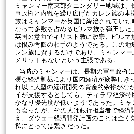
ミャンマー南東部タニンダリー地域は、
事政権と内戦を繰り広げたカレン族の本
族はミャンマーが英国に統治されていた
なって多数を占めるビルマ族を弾圧した
英国の意向でキリスト教に改宗。ビルマ
は恨み骨髄の相手のようである。この地
レン族に資するだけであり、ミャンマー
メリットもないという主張である。
当時のミャンマーは、長期の軍事政権
硬な経済制裁により国内経済が疲弊しき
れ以上大型の経済開発の資金的余裕がな
イが支援するとしても、ティラワ経済特
かなり優先度が低いようであった。ミャ
も会ったが、その人は銀行担当者で経済
え、ダウェー経済開発計画のことは全く
私にとっては驚きだった。