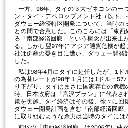
一方、96年、タイの３大ゼネコンの一
ン・タイ・デベロップメント社（以下、
ダウェー経済特区開発について、当時の
との間で合意した。このころには「東西
る「南部経済回廊」という概念が出来上
る。しかし翌97年にアジア通貨危機が
社は倒産の憂き目に遭い、ダウェー開発
した。
私は98年4月にタイに赴任したが、1ド
の為替レートが98年１月には1ドル＝57
り下がり、タイはまさに国家存亡の危機
時、日本政府は「宮沢プラン」に代表さ
策を実施。タイ経済はその後、徐々に回
ダウェー開発計画を含む「南部経済回廊
に取り組むような余力は当時のタイには
前述の「東西経済回廊」は2006年に曲