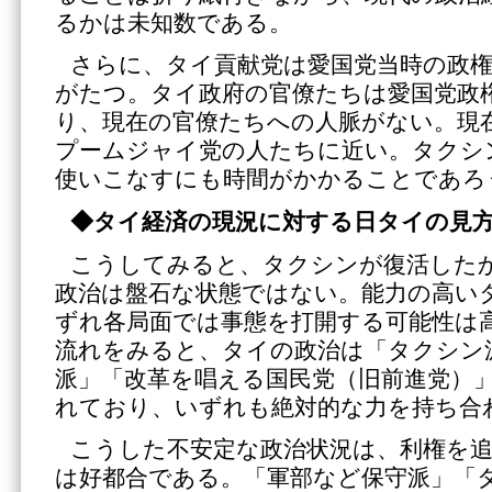
るかは未知数である。
さらに、タイ貢献党は愛国党当時の政権
がたつ。タイ政府の官僚たちは愛国党政
り、現在の官僚たちへの人脈がない。現
プームジャイ党の人たちに近い。タクシ
使いこなすにも時間がかかることであろ
◆タイ経済の現況に対する日タイの見
こうしてみると、タクシンが復活した
政治は盤石な状態ではない。能力の高い
ずれ各局面では事態を打開する可能性は
流れをみると、タイの政治は「タクシン
派」「改革を唱える国民党（旧前進党）
れており、いずれも絶対的な力を持ち合
こうした不安定な政治状況は、利権を
は好都合である。「軍部など保守派」「