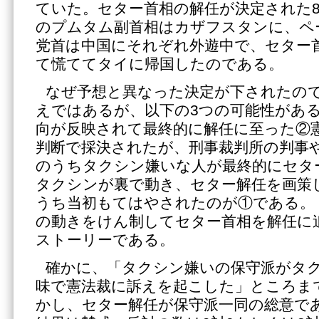
ていた。セター首相の解任が決定された8
のプムタム副首相はカザフスタンに、ペ
党首は中国にそれぞれ外遊中で、セター
て慌ててタイに帰国したのである。
なぜ予想と異なった決定が下されたの
えではあるが、以下の3つの可能性があ
向が反映されて最終的に解任に至った②
判断で採決されたが、刑事裁判所の判事
のうちタクシン嫌いな人が最終的にセタ
タクシンが裏で動き、セター解任を画策
うち当初もてはやされたのが①である。
の動きをけん制してセター首相を解任に
ストーリーである。
確かに、「タクシン嫌いの保守派がタ
味で憲法裁に訴えを起こした」ところま
かし、セター解任が保守派一同の総意で