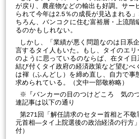
が戻り、農産物などの輸出も好調。サー
られて今年は2.5％の成長が見込まれる
ちろん、バンコクに住む富裕層・上流階
るのかもしれない。
しかし、「業績が悪く問題なのは日系
言するタイ人もいた。もし、タイのエリ
のように思っているのならば、在タイ日
結び付くタイ政府の経済政策など望むべ
は褌（ふんどし）を締め直し、自力で事
求められている。（文中一部敬称略）
※『バンカーの目のつけどころ 気の
連記事は以下の通り
第271回「解任請求のセター首相と不
元首相―タイ上院選後の政治経済の行方」（
付）