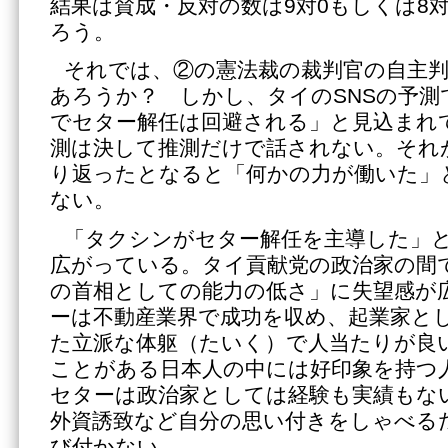
結果は賛成・反対の数は9対0もしくは8
ろう。
それでは、②の憲法裁の裁判官の自主
あろうか？ しかし、タイのSNSの予測
でセター解任は回避される」と見込まれ
測は決して推測だけで話されない。それ
り返ったとなると「何かの力が働いた」
ない。
「タクシンがセター解任を主導した」
広がっている。タイ貢献党の政治家の間
の首相としての能力の低さ」に失望感が
ーは不動産業界で成功を収め、起業家と
た立派な体躯（たいく）で人当たりが良
ことがある日本人の中には好印象を持つ
セターは政治家としては経験も実績もな
外資誘致など自分の思い付きをしゃべる
び付かない。