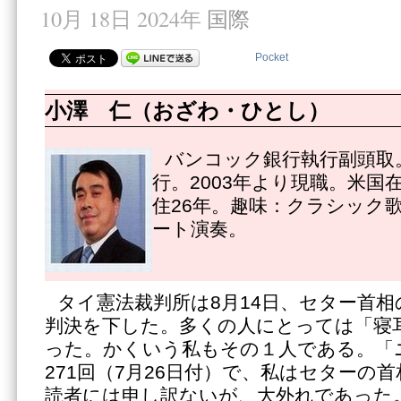
10月 18日 2024年
国際
Pocket
小澤 仁（おざわ・ひとし）
バンコック銀行執行副頭取。
行。2003年より現職。米国
住26年。趣味：クラシック
ート演奏。
タイ憲法裁判所は8月14日、セター首
判決を下した。多くの人にとっては「寝
った。かくいう私もその１人である。「
271回（7月26日付）で、私はセターの
読者には申し訳ないが、大外れであった