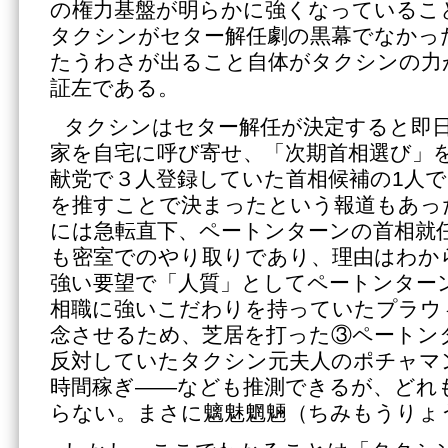
の権力基盤が明らかに強くなっているこ
タクシンがセター解任劇の黒幕でなかっ
たうわさが出ること自体がタクシンの力
証左である。
タクシンはセター解任が決定すると即
家を自宅に呼び寄せ、「次期首相選び」
献党で３人登録していた首相候補の1人
を推すことで決まったという報道もあっ
には急転直下、ペートンターンの首相就
も密室でのやり取りであり、理由はわか
強い要望で「人質」としてペートンター
相職に強いこだわりを持っていたプラウ
念させるため、芝居を打った③ペートン
反対していたタクシン元夫人のポチャマ
時間稼ぎ――なども推測できるが、どれ
らない。まさに魑魅魍魎（ちみもうりょ