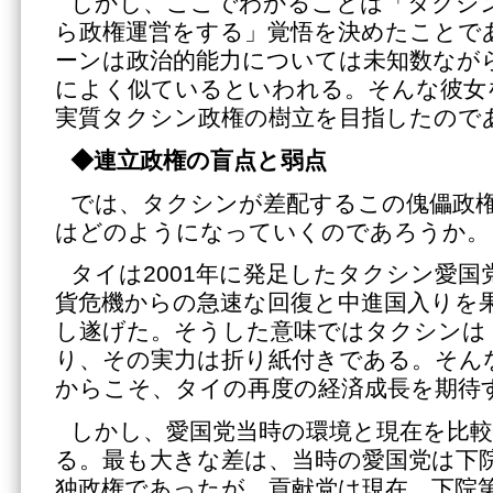
しかし、ここでわかることは「タクシ
ら政権運営をする」覚悟を決めたことで
ーンは政治的能力については未知数なが
によく似ているといわれる。そんな彼女
実質タクシン政権の樹立を目指したので
◆連立政権の盲点と弱点
では、タクシンが差配するこの傀儡政
はどのようになっていくのであろうか。
タイは2001年に発足したタクシン愛
貨危機からの急速な回復と中進国入りを
し遂げた。そうした意味ではタクシンは
り、その実力は折り紙付きである。そん
からこそ、タイの再度の経済成長を期待
しかし、愛国党当時の環境と現在を比
る。最も大きな差は、当時の愛国党は下
独政権であったが、貢献党は現在、下院