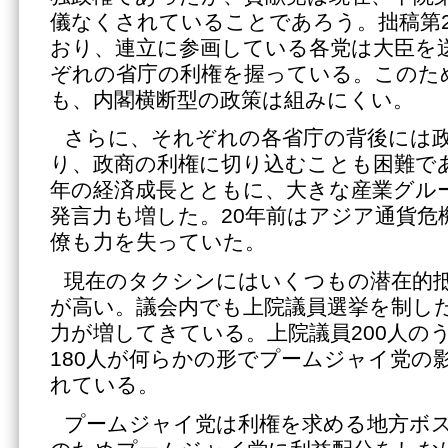
儀なくされていることであろう。拙稿第2
おり、連立に参画している各党は大臣を
ぞれの省庁の利権を握っている。このた
も、内閣横断型の政策は組みにくい。
さらに、それぞれの各省庁の背後には
り、政商の利権に切り込むことも困難であ
年の経済成長とともに、大きな産業グル
発言力も増した。20年前はアジア通貨危
僚も力を失っていた。
現在のタクシンにはいくつもの潜在的
が高い。議会内でも上院議員選挙を制し
力が増してきている。上院議員200人の
180人が何らかの形でプームジャイ党の
れている。
プームジャイ党は利権を求める地方ボ