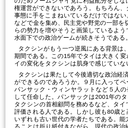
のためプームジャイ党に利益配分をしな
権運営ができないであろう。もちろん、
事態に手をこまねいているだけではない
などで金を集め、民主党や野党の一部を
らの勢力を増やそうと画策しているよう
水面下での政治ゲームが続きそうである
タクシンがもう一つ逆風にある背景は、
期間である。この15年でタイは大きく
イの変化をタクシンは肌身で感じていな
タクシンは果たして今後適切な政治経
ができるのであろうか。９月に入ってペ
パンサック・ウィンヤラットなど５人の
して任命した。パンサックは2001年の
タクシンの首相顧問を務めるなど、タイ
評価される人である。しかし彼も80歳と
いずれも古い世代の学者たちである。能
ることは折り紙付きながら、現代の政治