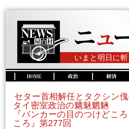
いまと明日に斬
セター首相解任とタクシン傀
タイ密室政治の魑魅魍魎
『バンカーの目のつけどころ
ころ』第277回