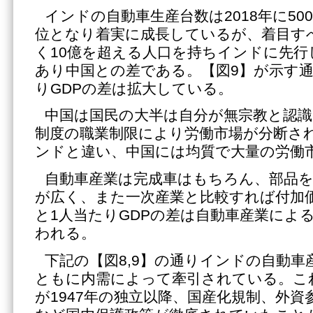
インドの自動車生産台数は2018年に50
位となり着実に成長しているが、着目す
く10億を超える人口を持ちインドに先
あり中国との差である。【図9】が示す通
りGDPの差は拡大している。
中国は国民の大半は自分が無宗教と認
制度の職業制限により労働市場が分断さ
ンドと違い、中国には均質で大量の労働
自動車産業は完成車はもちろん、部品
が広く、また一次産業と比較すれば付加
と1人当たりGDPの差は自動車産業によ
われる。
下記の【図8,9】の通りインドの自動車
ともに内需によって牽引されている。こ
が1947年の独立以降、国産化規制、外資