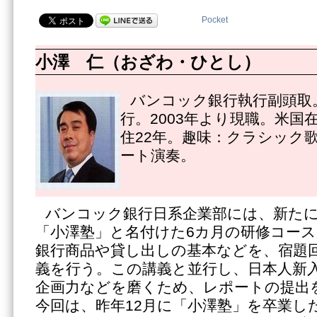
Pocket
小澤 仁（おざわ・ひとし）
バンコック銀行執行副頭取。
行。2003年より現職。米国
住22年。趣味：クラシック
ート演奏。
バンコック銀行日系企業部には、新た
「小澤塾」と名付けた6カ月の研修コー
銀行商品や貸し出しの基本などを、宿題
義を行う。この講義と並行し、日本人新
企画力などを磨くため、レポートの提出
今回は、昨年12月に「小澤塾」を卒業し