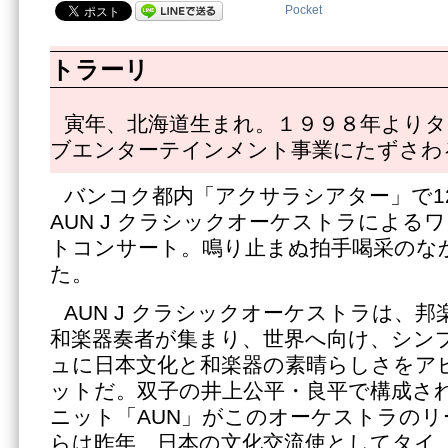
Pocket
トラーリ
寅年、北海道生まれ。１９９８年よりタ
ブエンターテインメント事業にたずさわ
バンコク都内「アクサラシアター」で1
AUN J クラシックオーケストラによる
トコンサート。鳴り止まぬ拍手喝采のな
た。
AUN J クラシックオーケストラは、
和楽器奏者が集まり、世界へ向け、シン
ュに日本文化と和楽器の素晴らしさをア
ットだ。双子の井上公平・良平で構成さ
ニット「AUN」がこのオーケストラのリ
らは昨年、日本の文化交流使としてタイ