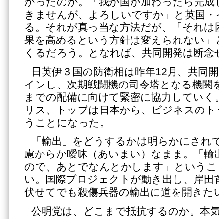
かったのか。「我が国が加わったら完成
きませんが、よろしいですか」と英国・
る。それが真っ当な方法だが、「それは
果を高めるという方針は変えられない」
くるだろう。となれば、共同開発は断念
日英伊３国の防衛相は昨年12月、共同
インし、次期戦闘機の司令塔となる機関を
までの配備に向けて緊密に協力していく
リス、トップは日本から、ビジネスのト
うことになった。
「輸出」をどうするかは明らかにされ
慮からか曖昧（あいまい）なまま。「輸
ので、あとでなんとかします」というこ
い。国際プロジェクトが動き出し、岸田
伏せてでも殺傷兵器の輸出に道を開きた
公明党は、どこまで抵抗するのか。本