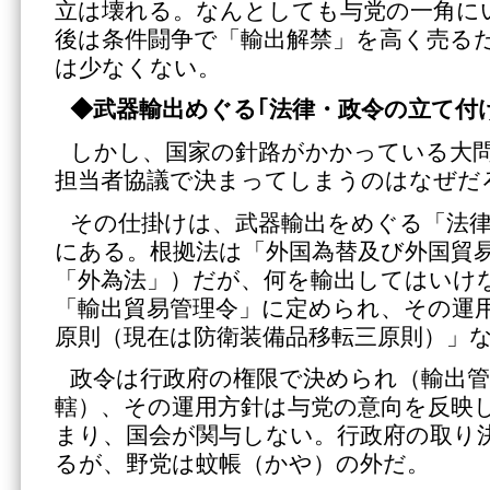
立は壊れる。なんとしても与党の一角に
後は条件闘争で「輸出解禁」を高く売る
は少なくない。
◆武器輸出めぐる｢法律・政令の立て付
しかし、国家の針路がかかっている大
担当者協議で決まってしまうのはなぜだ
その仕掛けは、武器輸出をめぐる「法
にある。根拠法は「外国為替及び外国貿易
「外為法」）だが、何を輸出してはいけ
「輸出貿易管理令」に定められ、その運
原則（現在は防衛装備品移転三原則）」
政令は行政府の権限で決められ（輸出管
轄）、その運用方針は与党の意向を反映
まり、国会が関与しない。行政府の取り
るが、野党は蚊帳（かや）の外だ。