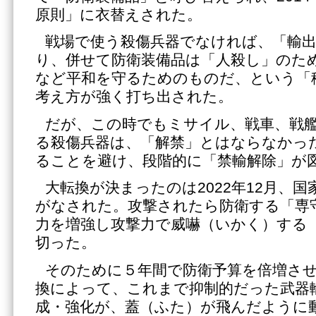
原則」に衣替えされた。
戦場で使う殺傷兵器でなければ、「輸
り、併せて防衛装備品は「人殺し」のた
など平和を守るためのものだ、という「
考え方が強く打ち出された。
だが、この時でもミサイル、戦車、戦
る殺傷兵器は、「解禁」とはならなかっ
ることを避け、段階的に「禁輸解除」が
大転換が決まったのは2022年12月、
がなされた。攻撃されたら防衛する「専
力を増強し攻撃力で威嚇（いかく）する
切った。
そのために５年間で防衛予算を倍増さ
換によって、これまで抑制的だった武器
成・強化が、蓋（ふた）が飛んだように