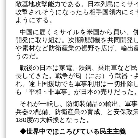
敵基地攻撃能力である。日本列島にミサ
攻撃されそうになったら相手国領内にミ
ようにする。
中国に届くミサイルを米国から買い、
開発に取り組む。次期戦闘機を共同開発
や素材など防衛産業の裾野を広げ、輸出
うのだ。
戦後の日本は家電、鉄鋼、乗用車など民
長してきた。戦争が匂（にお）う武器・
れ、途上国援助でも軍事利用は一切排除
も「平和・非軍事」が日本の売りだった
それが一転し、防衛装備品の輸出、軍事
兵器の配備、防衛産業の育成、と安保政
180度の大転換となった。
◆世界中でほころびている民主主義