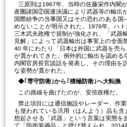
三原則は1967年、当時の佐藤栄作内閣
産圏諸国②国連決議により武器等の輸出
国際紛争の当事国又はその恐れのある国
めないことが明示された。1976年、ハ
三木武夫政権で規制が強化され、「武器
見解」によって武器輸出は事実上の全面
40 年にわたり「日本は外国に武器を売
が貫かれてきた。例外的に輸出を認める
内閣官房長官談話を発表し、その理由を
な姿勢が貫かれた。
◆｢専守防衛｣から｢積極防衛｣へ大転換
この路線を曲げたのが、安倍政権だ。
禁止項目には通信施設やレーダー、作業
も使われている汎用（はんよう）品も含
想起させる「武器」という言葉は実態を
て「防衛装備品」と呼び替えられ、201