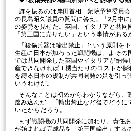
◆｢殺傷兵器の輸出解禁｣へと誘導する
旗を振るのは岸田首相。衆院予算委員会
の長島昭久議員の質問に答え、「2月中
の姿勢を見せた。英国、イタリアと共同
「第三国に売りたい」という事情がある
「殺傷兵器は輸出禁止」という原則を
生産に日本が加わった戦闘機は、よその
では共同開発した英国やイタリアが納得
産できなければ１機当たりのコストが膨
を縛る日本の規制が共同開発の足を引っ
いうわけだ。
そんなことは初めからわかりながら、
踏み込んだ。「輸出禁止など後でどうに
いたからだろう。
まず戦闘機の共同開発に加わり、責任
が始まれば完成品を「第三国輸出」する