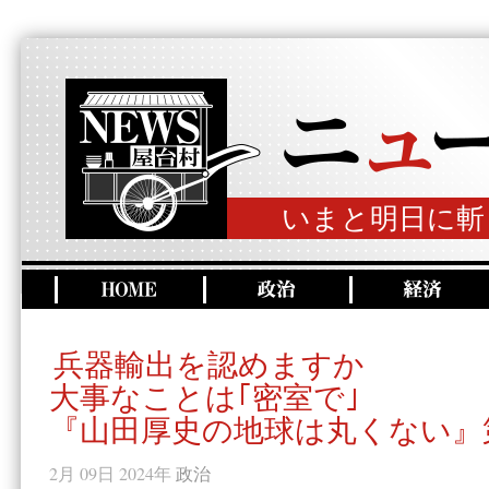
いまと明日に斬
兵器輸出を認めますか
大事なことは｢密室で｣
『山田厚史の地球は丸くない』第
2月 09日 2024年
政治