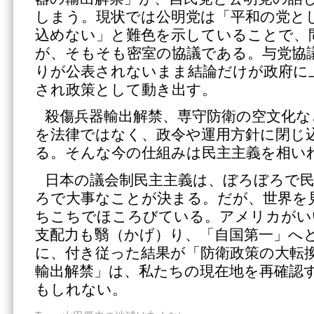
しまう。現状では公明党は「平和の党と
込めない」と難色を示していることで、
が、そもそも密室の協議である。与党協
りが公表されないまま結論だけが政府に
され政策として動き出す。
殺傷兵器輸出解禁、専守防衛の空文化な
を法律ではなく、政令や運用方針に閉じ
る。そんな今の仕組みは民主主義を相い
日本の議会制民主主義は、ぼろぼろで
ろで大事なことが決まる。だが、世界を
ちこちでほころびている。アメリカがい
支配力も翳（かげ）り、「自国第一」へ
に、付き従った結果が「防衛政策の大転
輸出解禁」は、私たちの現在地を再確認
もしれない。