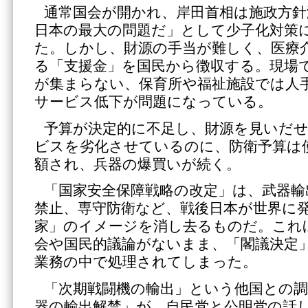
通常国会が開かれ、岸田首相は施政方針
日本の最大の問題だ」として少子化対策
た。しかし、財源の手当が難しく、医療
る「支援金」を国民から徴収する。現場
が集まらない、保育所や福祉施設では人
サービス低下が問題になっている。
予算が決定的に不足し、財源を見いだ
ビスを劣化させているのに、防衛予算は
額され、兵器の爆買いが続く。
「国家安全保障戦略の改定」は、武器輸
禁止、専守防衛など、戦後日本が世界に
家」のイメージを消し去るものだ。これ
会や国民的議論がないまま、「閣議決定
業務の中で処理されてしまった。
「次期戦闘機の輸出」という他国との調
器の輸出解禁」が、自民党と公明党の話