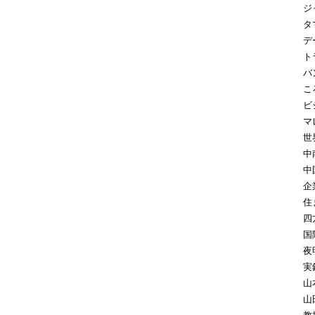
ジ
タ
デ
ト
バ
こ
ビ
マ
世
中
中
企
住
四
国
夜
実
山
山