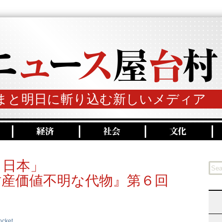
まと明日に斬り込む新しいメディア
、日本」
財産価値不明な代物』第６回
ocket