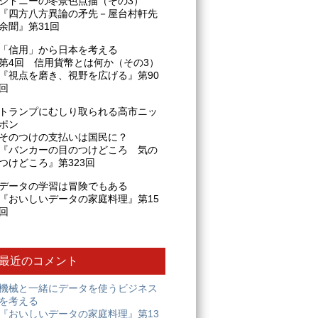
シドニーの冬景色点描（その3）
『四方八方異論の矛先－屋台村軒先
余聞』第31回
「信用」から日本を考える
第4回 信用貨幣とは何か（その3）
『視点を磨き、視野を広げる』第90
回
トランプにむしり取られる高市ニッ
ポン
そのつけの支払いは国民に？
『バンカーの目のつけどころ 気の
つけどころ』第323回
データの学習は冒険でもある
『おいしいデータの家庭料理』第15
回
最近のコメント
機械と一緒にデータを使うビジネス
を考える
『おいしいデータの家庭料理』第13