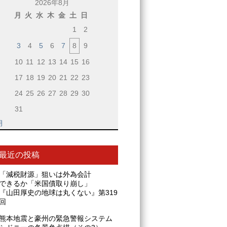
2026年8月
月
火
水
木
金
土
日
1
2
3
4
5
6
7
8
9
10
11
12
13
14
15
16
17
18
19
20
21
22
23
24
25
26
27
28
29
30
31
月
最近の投稿
「減税財源」狙いは外為会計
できるか「米国債取り崩し」
『山田厚史の地球は丸くない』第319
回
熊本地震と豪州の緊急警報システム