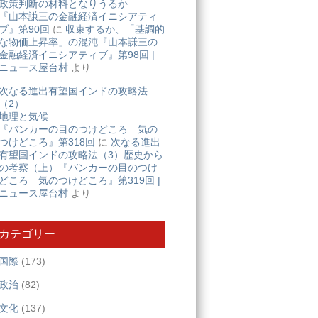
政策判断の材料となりうるか
『山本謙三の金融経済イニシアティ
ブ』第90回
に
収束するか、「基調的
な物価上昇率」の混沌『山本謙三の
金融経済イニシアティブ』第98回 |
ニュース屋台村
より
次なる進出有望国インドの攻略法
（2）
地理と気候
『バンカーの目のつけどころ 気の
つけどころ』第318回
に
次なる進出
有望国インドの攻略法（3）歴史から
の考察（上）『バンカーの目のつけ
どころ 気のつけどころ』第319回 |
ニュース屋台村
より
カテゴリー
国際
(173)
政治
(82)
文化
(137)