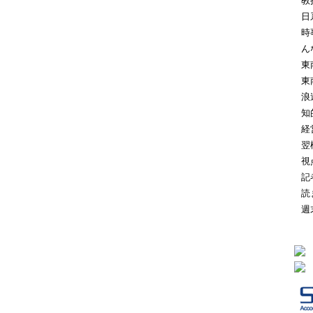
教
日
時
ん
東
東
浪
知
経
翌
視
記
読
週