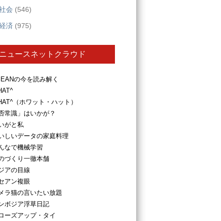
社会
(546)
経済
(975)
ニュースネットクラウド
SEANの今を読み解く
HAT^
HAT^（ホワット・ハット）
否常識」はいかが？
いがと私
いしいデータの家庭料理
んなで機械学習
のづくり一徹本舗
ジアの目線
セアン複眼
メラ猫の言いたい放題
ンボジア浮草日記
ローズアップ・タイ