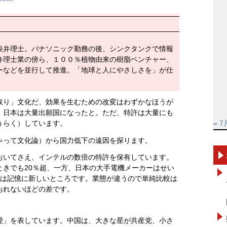
表弁理士。パナソニック勤務の後、シンクタンクで情報
弁理士業の傍ら、１００％植物由来の樹脂ベンチャー、
ーなどを並行して推進。「地球と人にやさしさを」が仕
取り」文化だ、効果を生むための改変はわずかなほうが
、日本は大量出願国になったと。ただ、特許は大量にも
うらく）しています。
« 7
ゃって文化論）から国力低下の遠因を探ります。
おいてさえ、インテルの数倍の特許を保有しています。
ときでも20％超、一方、日本の大手電機メーカーはせい
とは記憶に新しいところです。業態が違うので単純比較は
おれないほどの差です。
愛」を表しています。中国は、大きな星が共産党、小さ