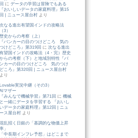
回
に
データの学習は冒険でもある
『おいしいデータの家庭料理』第15
回 | ニュース屋台村
より
次なる進出有望国インドの攻略法
（3）
歴史からの考察（上）
『バンカーの目のつけどころ 気の
つけどころ』第319回
に
次なる進出
有望国インドの攻略法（4・完）歴史
からの考察（下）と地域別特性『バ
ンカーの目のつけどころ 気のつけ
どころ』第320回 | ニュース屋台村
より
Lovable実況中継（その3）
AIマザー
『みんなで機械学習』第71回
に
機械
と一緒にデータを学習する 『おいし
いデータの家庭料理』第12回 | ニュ
ース屋台村
より
混乱招く日銀の「基調的な物価上昇
率」
「中長期インフレ予想」はどこまで