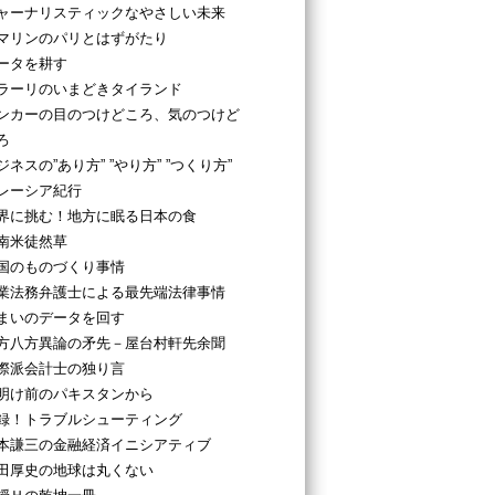
ャーナリスティックなやさしい未来
マリンのパリとはずがたり
ータを耕す
ラーリのいまどきタイランド
ンカーの目のつけどころ、気のつけど
ろ
ジネスの”あり方” ”やり方” ”つくり方”
レーシア紀行
界に挑む！地方に眠る日本の食
南米徒然草
国のものづくり事情
業法務弁護士による最先端法律事情
まいのデータを回す
方八方異論の矛先－屋台村軒先余聞
際派会計士の独り言
明け前のパキスタンから
録！トラブルシューティング
本謙三の金融経済イニシアティブ
田厚史の地球は丸くない