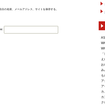
自分の名前、メールアドレス、サイトを保存する。
ve:
A
W
W
「
え
お
み
も
ア
ア
カ
カ
ク