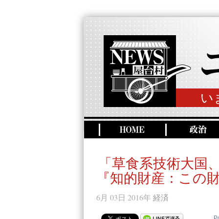
い
「草食系技術大国
『知的財産：この
6月 03日 2016年
経済
P