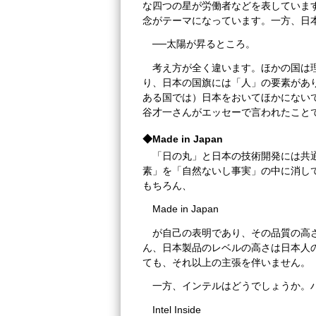
な四つの星が労働者などを表していま
念がテーマになっています。一方、日
──太陽が昇るところ。
考え方が全く違います。ほかの国は
り、日本の国旗には「人」の要素があ
ある国では）日本をおいてほかにない
谷才一さんがエッセーで言われたこと
◆Made in Japan
「日の丸」と日本の技術開発には共
素」を「自然ないし事実」の中に消し
もちろん、
Made in Japan
が自己の表明であり、その品質の高さを世
ん、日本製品のレベルの高さは日本人の誇り
ても、それ以上の主張を伴いません。
一方、インテルはどうでしょうか。ハウ
Intel Inside