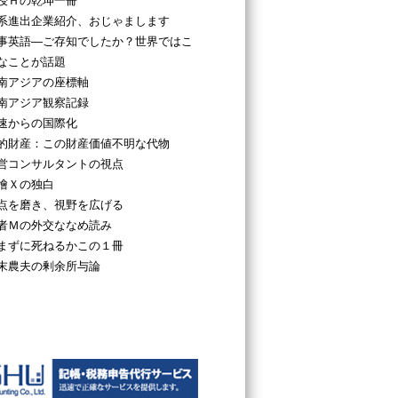
授Ｈの乾坤一冊
系進出企業紹介、おじゃまします
事英語―ご存知でしたか？世界ではこ
なことが話題
南アジアの座標軸
南アジア観察記録
速からの国際化
的財産：この財産価値不明な代物
営コンサルタントの視点
檜Ｘの独白
点を磨き、視野を広げる
者Ｍの外交ななめ読み
まずに死ねるかこの１冊
末農夫の剰余所与論