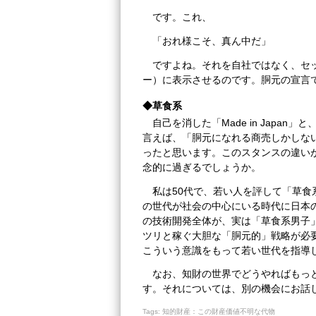
です。これ、
「おれ様こそ、真ん中だ」
ですよね。それを自社ではなく、セ
ー）に表示させるのです。胴元の宣言
◆草食系
自己を消した「Made in Japan」
言えば、「胴元になれる商売しかしな
ったと思います。このスタンスの違い
念的に過ぎるでしょうか。
私は50代で、若い人を評して「草
の世代が社会の中心にいる時代に日本
の技術開発全体が、実は「草食系男子
ツリと稼ぐ大胆な「胴元的」戦略が必
こういう意識をもって若い世代を指導
なお、知財の世界でどうやればもっ
す。それについては、別の機会にお話
Tags:
知的財産：この財産価値不明な代物